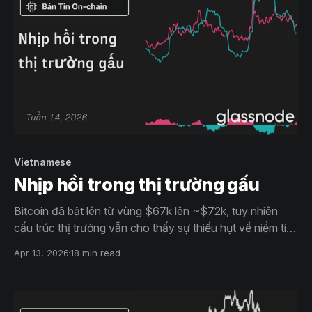
Vietnamese
Nhịp hồi trong thị trường gấu
Bitcoin đã bật lên từ vùng $67k lên ~$72k, tuy nhiên
cấu trúc thị trường vẫn cho thấy sự thiếu hụt về niềm tin.
Dù dòng tiền ETF bắt đầu cải thiện nhẹ, nhu cầu spot
Apr 13, 2026
18 min read
vẫn yếu và hoạt động trên thị trường futures đang suy
giảm, cho thấy đợt hồi này chưa có nền tảng đủ mạnh
để duy trì.