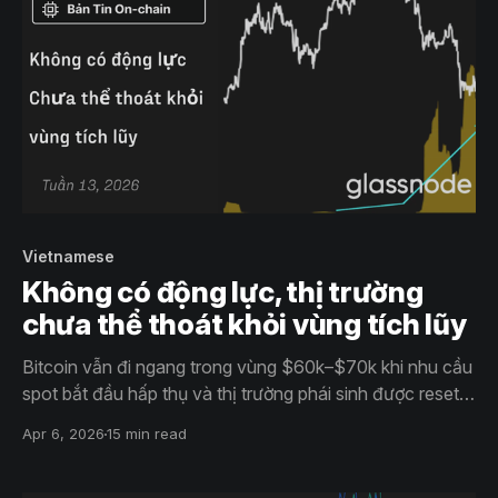
Vietnamese
Không có động lực, thị trường
chưa thể thoát khỏi vùng tích lũy
Bitcoin vẫn đi ngang trong vùng $60k–$70k khi nhu cầu
spot bắt đầu hấp thụ và thị trường phái sinh được reset
lại. Biến động hạ nhiệt và vị thế dần cân bằng, nhưng
Apr 6, 2026
15 min read
thiếu catalyst rõ ràng khiến thị trường chưa có đủ niềm
tin để tạo một breakout bền vững.