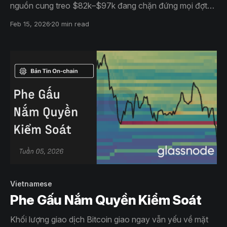
nguồn cung treo $82k–$97k đang chặn đứng mọi đợt
hồi phục. Dòng vốn quỹ rút ròng, khối lượng giao ngay
Feb 15, 2026
20 min read
chỉ mang tính phản ứng và phái sinh hạ nhiệt báo hiệu
lực cầu rất mỏng. Giá vẫn thụ động và chưa thể bước
vào pha tăng trưởng mở rộng.
Vietnamese
Phe Gấu Nắm Quyền Kiểm Soát
Khối lượng giao dịch Bitcoin giao ngay vẫn yếu về mặt