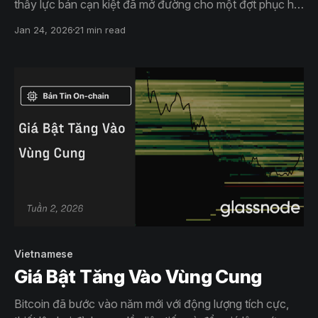
thấy lực bán cạn kiệt đã mở đường cho một đợt phục hồi
hướng tới biên trên của phạm vi giá. Tuy nhiên, động thái
Jan 24, 2026
21 min read
này tiềm ẩn rủi ro cao. Khi giá tiệm cận
vùng ~$98K, nguồn cung hòa vốn từ những người đã
mua trước đó bắt đầu hoạt động mạnh trở lại.
Vietnamese
Giá Bật Tăng Vào Vùng Cung
Bitcoin đã bước vào năm mới với động lượng tích cực,