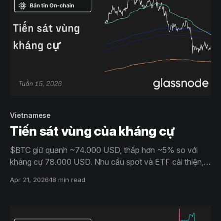
Vietnamese
Tiến sát vùng của kháng cự
$BTC giữ quanh ~74.000 USD, thấp hơn ~5% so với
kháng cự 78.000 USD. Nhu cầu spot và ETF cải thiện,
nhưng áp lực chốt lời, độ rộng yếu và positioning thận
Apr 21, 2026
18 min read
trọng cho thấy nhịp hồi vẫn mong manh, chủ yếu do
dòng tiền dẫn dắt.