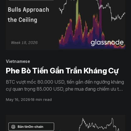
Vietnamese
Phe Bò Tiến Gần Trần Kháng Cự
BTC vượt mốc 80.000 USD, tiến gần đến ngưỡng kháng
cự quan trọng 85.000 USD, phe mua đang chiếm ưu thế.
Nhu cầu ETF tăng cao và lệnh bán khống vẫn tiếp diễn,
May 16, 2026
18 min read
nhưng nguồn cung hiện có có thể hạn chế đà tăng nếu
không có động thái tăng giá mạnh hơn trên thị trường
giao ngay.