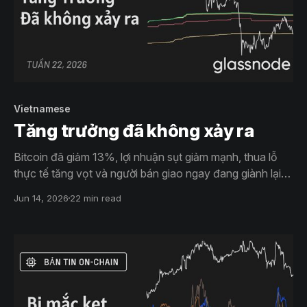
Vietnamese
Tăng trưởng đã không xảy ra
Bitcoin đã giảm 13%, lợi nhuận sụt giảm mạnh, thua lỗ
thực tế tăng vọt và người bán giao ngay đang giành lại
quyền kiểm soát. Các nhà đầu tư ETF vẫn đang thua lỗ
Jun 14, 2026
22 min read
sau khi bị từ chối ở mức giá gốc, trong khi thị trường
quyền chọn tiếp tục định giá rủi ro ở mức cao.