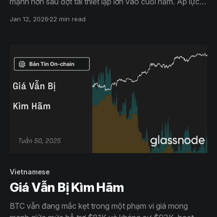
mạnh hơn sau đợt tái thiết lập lớn vào cuối năm. Áp lực
chốt lời giảm và khẩu vị rủi ro đang được xây dựng lại
Jan 12, 2026
22 min read
một cách thận trọng, nhưng việc giành lại các mức cơ sở
chi phí then chốt vẫn là điều kiện tiên quyết để xác nhận
đà tăng trưởng bền vững.
Vietnamese
Giá Vẫn Bị Kìm Hãm
BTC vẫn đang mắc kẹt trong một phạm vi giá mong