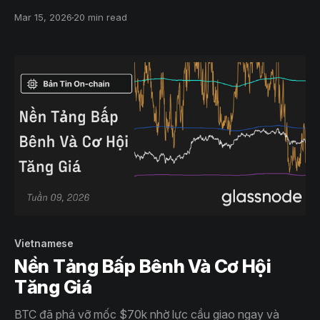
phục. Funding rate âm cho thấy các vị thế short đang
Mar 15, 2026
20 min read
quá đông đúc, trong khi biến động quyền chọn giảm bớt
cho thấy rủi ro tức thời đã giảm dù những bất ổn vẫn tồn
tại.
Vietnamese
Nền Tảng Bấp Bênh Và Cơ Hội
Tăng Giá
BTC đã phá vỡ mốc $70k nhờ lực cầu giao ngay và