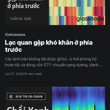
Vietnamese
Lạc quan gặp khó khăn ở phía
trước
Các lệnh bán khống đã được gỡ bỏ, vị thế phòng hộ
hoàn tất và dòng vốn ETF chuyển sang dương, đánh
dấu sự đảo chiều vị thế mạnh nhất trong năm. Đà tăng
Jul 27, 2026
15 min read
hiện đang thử thách vùng cung của thị trường gấu, trong
khi mức giá vốn của STH sẽ quyết định liệu áp lực siết vị
thế có còn mở rộng hay không