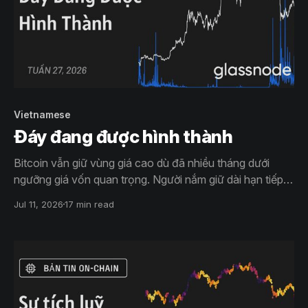
Vietnamese
Đáy đang được hình thành
Bitcoin vẫn giữ vùng giá cao dù đã nhiều tháng dưới
ngưỡng giá vốn quan trọng. Người nắm giữ dài hạn tiếp
tục bán ra, dòng vốn ETF vẫn âm. Dù thị trường phái
Jul 11, 2026
17 min read
sinh đã giảm đòn bẩy, quyền chọn vẫn nghiêng về
phòng thủ, cho thấy quá trình tạo đáy đang diễn ra
nhưng chưa hoàn tất.