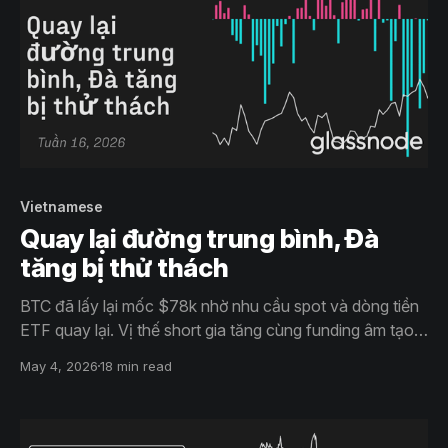
Vietnamese
Quay lại đường trung bình, Đà
tăng bị thử thách
BTC đã lấy lại mốc $78k nhờ nhu cầu spot và dòng tiền
ETF quay lại. Vị thế short gia tăng cùng funding âm tạo
khả năng short squeeze, nhưng lợi nhuận thực hiện cao
May 4, 2026
18 min read
và biến động thấp cho thấy thị trường vẫn thận trọng,
với kháng cự mạnh quanh $80k.