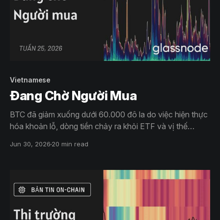
Vietnamese
Đang Chờ Người Mua
BTC đã giảm xuống dưới 60.000 đô la do việc hiện thực
hóa khoản lỗ, dòng tiền chảy ra khỏi ETF và vị thế
phòng thủ bằng quyền chọn tiếp tục gây áp lực lên tâm
Jun 30, 2026
20 min read
lý thị trường. Mặc dù có những dấu hiệu ngày càng rõ rệt
về giá trị và sự tích lũy có chọn lọc, nhưng nhu cầu rộng
rãi vẫn còn thiếu.