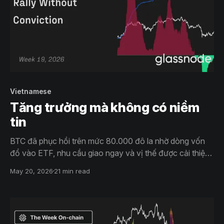
Vietnamese
Tăng trưởng mà không có niềm
tin
BTC đã phục hồi trên mức 80.000 đô la nhờ dòng vốn
đổ vào ETF, nhu cầu giao ngay và vị thế được cải thiện.
Tuy nhiên, dòng vốn yếu hơn và nguồn cung lớn quanh
May 20, 2026
21 min read
mức 86.000 đô la khiến niềm tin vào BTC vẫn thấp hơn
so với các giai đoạn tăng giá trước đó.