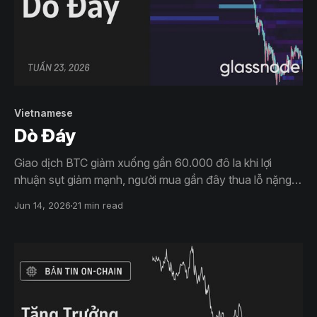
Vietnamese
Dò Đáy
Giao dịch BTC giảm xuống gần 60.000 đô la khi lợi
nhuận sụt giảm mạnh, người mua gần đây thua lỗ nặng
và các khoản lỗ thực tế tăng tốc. Trong khi đó, nhu cầu
Jun 14, 2026
21 min read
từ các tổ chức suy yếu, hoạt động mua trái phiếu kho
bạc chậm lại và thị trường quyền chọn vẫn duy trì thế
phòng thủ vững chắc.