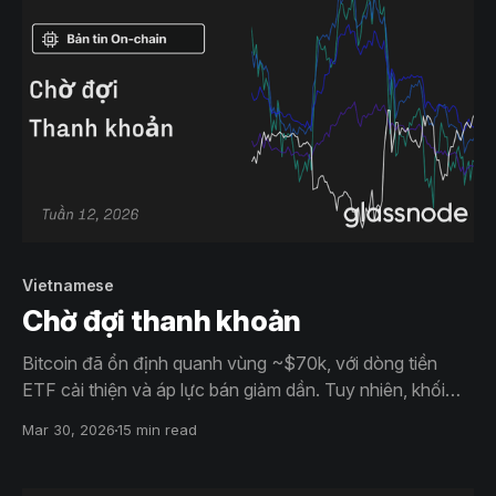
Vietnamese
Chờ đợi thanh khoản
Bitcoin đã ổn định quanh vùng ~$70k, với dòng tiền
ETF cải thiện và áp lực bán giảm dần. Tuy nhiên, khối
lượng spot còn yếu và lượng cung treo phía trên vẫn lớn
Mar 30, 2026
15 min read
cho thấy cần có nhu cầu mạnh hơn để biến đây thành
một đợt phục hồi bền vững.