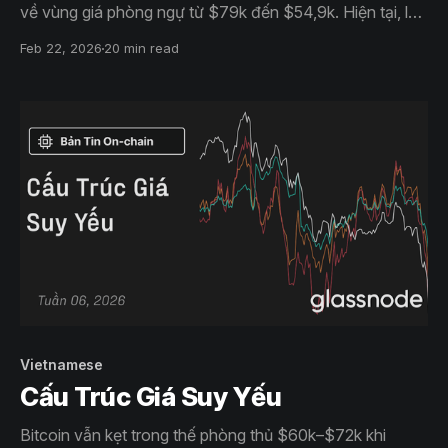
về vùng giá phòng ngự từ $79k đến $54,9k. Hiện tại, lực
cầu ETF và spot đều yếu ớt, hoạt động tích lũy cũng
Feb 22, 2026
20 min read
mong manh. Thị trường quyền chọn cho thấy động thái
phòng vệ hoảng loạn đã giảm nhưng niềm tin vào xu
hướng tăng vẫn chưa quay trở lại.
Vietnamese
Cấu Trúc Giá Suy Yếu
Bitcoin vẫn kẹt trong thế phòng thủ $60k–$72k khi