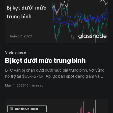
Vietnamese
Bị kẹt dưới mức trung bình
BTC vẫn bị chặn dưới dưới mức giá trung bình, với vùng
hỗ trợ tại $65k–$70k. Áp lực bán spot đang giảm và
dòng tiền dần ổn định, nhưng nhu cầu vẫn yếu. Vị thế
May 4, 2026
16 min read
short dày đặc tạo dư địa cho các cú thanh lý short trong
một thị trường đi ngang theo biên độ.