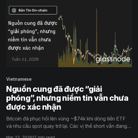
Vietnamese
Nguồn cung đã được “giải
phóng”, nhưng niềm tin vẫn chưa
được xác nhận
Bitcoin đã phục hồi lên vùng ~$74k khi dòng tiền ETF
và nhu cầu spot quay trở lại. Các vị thế short vẫn đang
dày đặc với funding âm, trong khi áp lực từ thị trường
Mar 23, 2026
17 min read