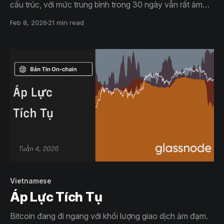
cấu trúc, với mức trung bình trong 30 ngày vẫn rất ảm
đạm mặc dù giá BTC đã trượt dốc từ $98K xuống $72K.
Feb 8, 2026
21 min read
Điều này phản ánh khoảng trống nhu cầu, nơi mà áp lực
bán ra không được đáp ứng bởi sự hấp thụ bền vững.
Vietnamese
Áp Lực Tích Tụ
Bitcoin đang đi ngang với khối lượng giao dịch ảm đạm.