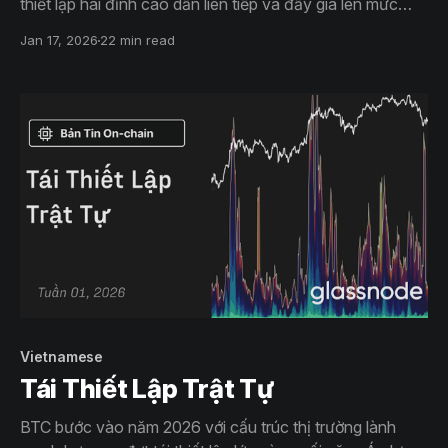
thiết lập hai đỉnh cao dần liên tiếp và đẩy giá lên mức
$95,6K. Tuy nhiên, đợt tăng giá đầu năm này đã đưa giá
Jan 17, 2026
22 min read
tiến vào một vùng nguồn cung quan trọng trong lịch sử.
Vietnamese
Tái Thiết Lập Trật Tự
BTC bước vào năm 2026 với cấu trúc thị trường lành