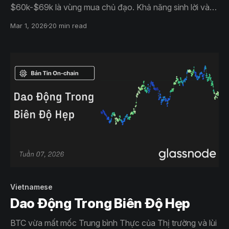
$60k-$69k là vùng mua chủ đạo. Khả năng sinh lời và
độ rộng của thị trường đang suy yếu, dòng tiền ETF giao
Mar 1, 2026
20 min read
ngay vẫn âm, và đòn bẩy đã được thiết lập lại. Thị
trường đang ổn định nhưng vẫn chưa phục hồi.
Vietnamese
Dao Động Trong Biên Độ Hẹp
BTC vừa mất mốc Trung bình Thực của Thị trường và lùi