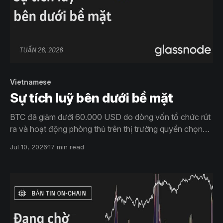
Vietnamese
Sự tích luỹ bên dưới bề mặt
BTC đã giảm dưới 60.000 USD do dòng vốn tổ chức rút
ra và hoạt động phòng thủ trên thị trường quyền chọn
gây áp lực lên tâm lý. Tuy nhiên, người nắm giữ dài hạn
Jul 10, 2026
17 min read
và lực mua kiên nhẫn đang dần hấp thụ nguồn cung, cho
thấy những tín hiệu đầu tiên của quá trình tạo đáy.