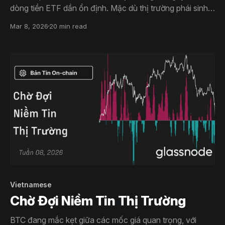
dòng tiền ETF dần ổn định. Mặc dù thị trường phái sinh
vẫn duy trì trạng thái thận trọng, dữ liệu quyền chọn cho
Mar 8, 2026
20 min read
thấy nỗi sợ giảm giá đang mờ dần, nhường chỗ cho kỳ
vọng và dòng tiền hướng tới cột mốc $75k.
Vietnamese
Chờ Đợi Niềm Tin Thị Trường
BTC đang mắc kẹt giữa các mốc giá quan trọng, với