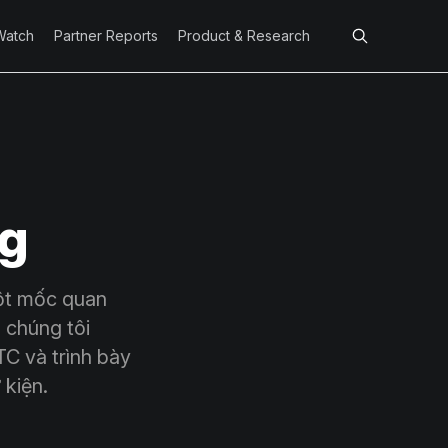
Watch
Partner Reports
Product & Research
ng
cột mốc quan
 chúng tôi
C và trình bày
 kiện.