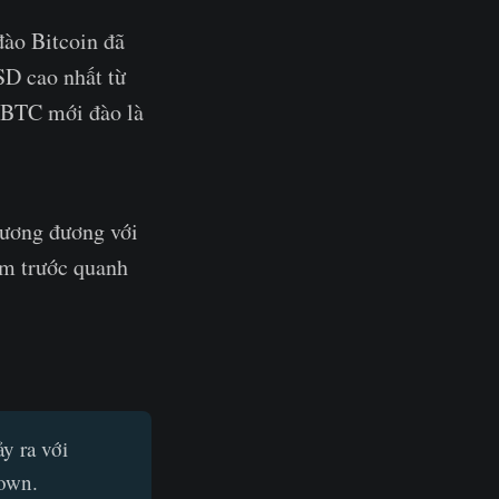
ào Bitcoin đã
SD cao nhất từ
 BTC mới đào là
tương đương với
ăm trước quanh
y ra với
own.