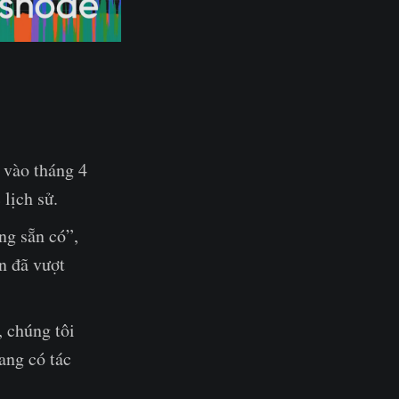
h vào tháng 4
lịch sử.
ng sẵn có”,
n đã vượt
 chúng tôi
ang có tác