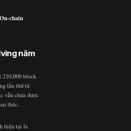
On-chain
lving năm
i 210,000 block
ng lần thứ tư
xác vẫn chưa được
hai thác.
 hiện tại là