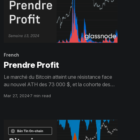
French
Prendre Profit
Le marché du Bitcoin atteint une résistance face
au nouvel ATH des 73 000 $, et la cohorte des
détenteurs à long terme a augmenté sa pression
Mar 27, 2024
7 min read
de vente. Le marché enregistre plus de 2,6 milliards
de dollars de bénéfices réalisés par jour, les
investisseurs commençant à retirer des jetons de
la table.