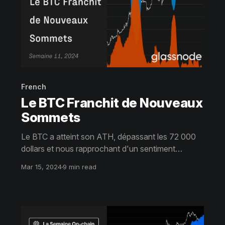
French
Le BTC Franchit de Nouveaux
Sommets
Le BTC a atteint son ATH, dépassant les 72 000
dollars et nous rapprochant d'un sentiment
d'euphorie. Le transfert de capital classique des
Mar 15, 2024
9 min read
HODLers vers les spéculateurs est désormais bien
entamé, avec des hausses significatives des
prises de profits et de la demande d'effet de levier.