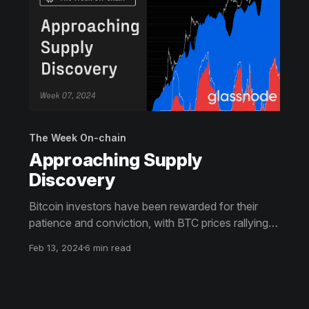
The Week On-chain
Approaching Supply
Discovery
Bitcoin investors have been rewarded for their
patience and conviction, with BTC prices rallying
to multi-year highs above $50k. The volume of
Feb 13, 2024
6 min read
supply held at a loss is also thinning quickly, with
just 13% falling into this category.