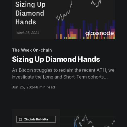
The Week On-chain
Sizing Up Diamond Hands
As Bitcoin struggles to reclaim the recent ATH, we
investigate the Long and Short-Term cohorts
contribution to the supply and demand side. We
Jun 25, 2024
8 min read
also leverage the new breakdown metrics to
evaluate the spending behavior and market
influence of differing subsets of Long-Term
investors.