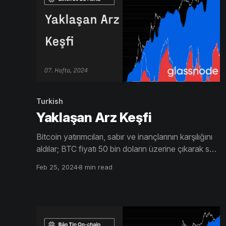
Turkish
Yaklaşan Arz Keşfi
Bitcoin yatırımcıları, sabır ve inançlarının karşılığını
aldılar; BTC fiyatı 50 bin doların üzerine çıkarak son
yılların en yüksek seviyelerine ulaştı. Zararına
Feb 25, 2024
8 min read
tutulan arz miktarı da hızla azalıyor, yalnızca %13'ü
bu kategoriye giriyor.