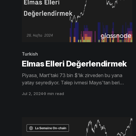
Turkish
Elmas Elleri Değerlendirmek
Piyasa, Mart'taki 73 bin $'lık zirveden bu yana
yatay seyrediyor. Talep ivmesi Mayıs'tan beri
negatife döndü. Kısa vadeli yatırımcıların maliyet
Jul 2, 2024
9 min read
esasını analiz ediyoruz. Uzun vadeli yatırımcılar,
toplam hacmin %4-%8'ini harcasa da toplam kârın
%30-%40'ını sağlıyor.