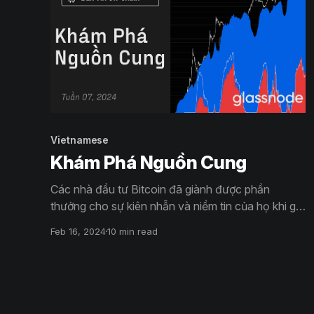
Vietnamese
Khám Phá Nguồn Cung
Các nhà đầu tư Bitcoin đã giành được phần
thưởng cho sự kiên nhẫn và niềm tin của họ khi giá
BTC tăng trên 50,000 USD, là mức cao nhất trong
Feb 16, 2024
10 min read
nhiều năm. Khối lượng nguồn cung thua lỗ cũng
đang giảm nhanh chóng, chiếm khoảng 13%.