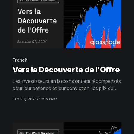
French
Vers la Découverte de l'Offre
Les investisseurs en bitcoins ont été récompensés
pour leur patience et leur conviction, les prix du
BTC ayant atteint des sommets pluriannuels
Feb 22, 2024
7 min read
supérieurs à 50 000 dollars. Le volume de l'offre
détenue à perte s'amenuise également
rapidement, avec seulement 13 % de cette
catégorie.