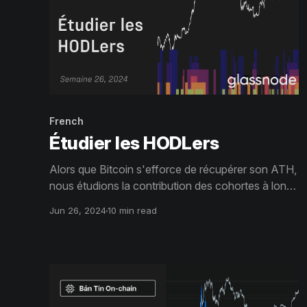
French
Étudier les HODLers
Alors que Bitcoin s'efforce de récupérer son ATH,
nous étudions la contribution des cohortes à long
et court terme sur les dynamiques d'offre et de
Jun 26, 2024
10 min read
demande. Nous évaluerons également le
comportement de dépense et l'influence de
différents ensembles d'investisseurs à long terme.