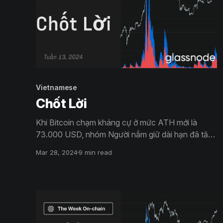
Vietnamese
Chốt Lời
Khi Bitcoin chạm kháng cự ở mức ATH mới là
73.000 USD, nhóm Người nắm giữ dài hạn đã tăng
áp lực phân phối tổng thể của họ. Thị trường hiện
Mar 28, 2024
9 min read
đang đạt được lợi nhuận thực tế hơn 2,6 tỷ
USD/ngày khi các nhà đầu tư bắt đầu hiện thực
hoá một phần lợi nhuận.