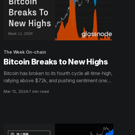
The Week On-chain
Bitcoin Breaks to New Highs
Bitcoin has broken to its fourth cycle all-time-high,
rallying above $72k, and pushing sentiment one
step closer to Euphoria. The classic wealth
Mar 12, 2024
7 min read
transfer from the HODLer cohort to speculators is
now well underway, with significant upticks in spot
profit taking, and demand for futures leverage.