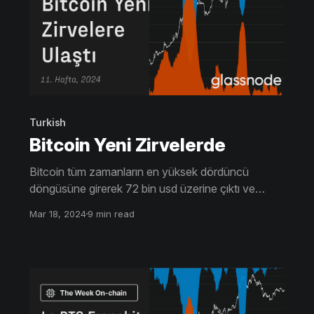
Turkish
Bitcoin Yeni Zirvelerde
Bitcoin tüm zamanların en yüksek dördüncü
döngüsüne girerek 72 bin usd üzerine çıktı ve
duyarlılığı coşkuya bir adım daha yaklaştırdı.
Mar 18, 2024
9 min read
HODLer grubundan spekülatörlere klasik servet
transferi, spot kar alımında ve vadeli işlem kaldıraç
talebinde önemli artışlarla birlikte döngü devam
ediyor.