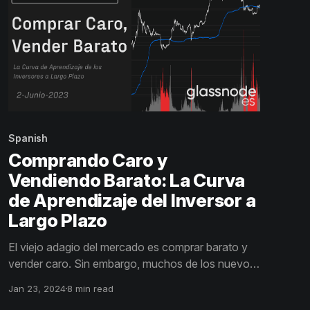
Spanish
Comprando Caro y
Vendiendo Barato: La Curva
de Aprendizaje del Inversor a
Largo Plazo
El viejo adagio del mercado es comprar barato y
vender caro. Sin embargo, muchos de los nuevos
usuarios de Bitcoin hacen exactamente lo
Jan 23, 2024
8 min read
contrario, sufriendo grandes pérdidas para