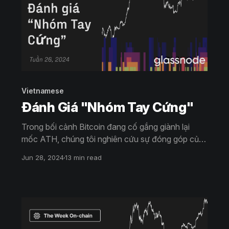
Vietnamese
Đánh Giá "Nhóm Tay Cứng"
Trong bối cảnh Bitcoin đang cố gắng giành lại
mốc ATH, chúng tôi nghiên cứu sự đóng góp của
những người nắm giữ Dài hạn và Ngắn hạn đến
Jun 28, 2024
13 min read
nguồn cung và cầu, đồng thời tận dụng các số liệu
phân tích mới để đánh giá hành vi chi tiêu và ảnh
hưởng thị trường của các nhóm nhà đầu tư dài hạn
khác nhau.