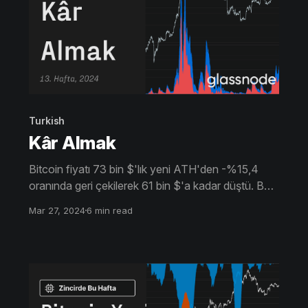
Turkish
Kâr Almak
Bitcoin fiyatı 73 bin $'lık yeni ATH'den -%15,4
oranında geri çekilerek 61 bin $'a kadar düştü. Bu,
önceki 2018-21 döngüsüyle
Mar 27, 2024
6 min read
uyumludur.Göstergeler, 2,6 milyar doların üzerinde
kâr alma işlemlerini gösteriyor.Genel Bitcoin
piyasası, önceki ATH kırılmalarıyla çeşitli
benzerliklere sahiptir.