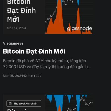
Vietnamese
Bitcoin Đạt Đỉnh Mới
Bitcoin đã phá vỡ ATH chu kỳ thứ tư, tăng trên
72.000 USD và đẩy tâm lý thị trường đến gần hơn
vùng Hưng phấn. Quá trình chuyển giao tài sản cổ
Mar 15, 2024
12 min read
điển từ nhóm HODLer sang các nhà đầu cơ hiện
đang diễn ra thuận lợi với mức tăng trưởng đáng kể
trong việc chốt lời và nhu cầu về đòn bẩy tương
lai.