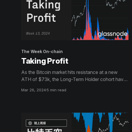
The Week On-chain
Taking Profit
As the Bitcoin market hits resistance at a new
ATH of $73k, the Long-Term Holder cohort have
ramped up their overall distribution pressure. The
Mar 26, 2024
5 min read
market is currently seeing over $2.6B/day in
realized profit, as investors start to take chips off
the table.