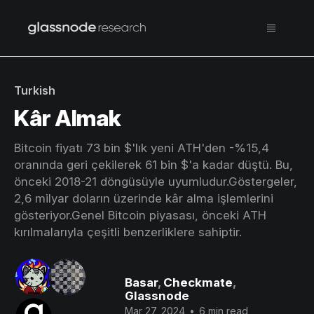
Turkish
Kâr Almak
Bitcoin fiyatı 73 bin $'lık yeni ATH'den -%15,4
oranında geri çekilerek 61 bin $'a kadar düştü. Bu,
önceki 2018-21 döngüsüyle uyumludur.Göstergeler,
2,6 milyar doların üzerinde kâr alma işlemlerini
gösteriyor.Genel Bitcoin piyasası, önceki ATH
kırılmalarıyla çeşitli benzerliklere sahiptir.
Basar
,
Checkmate
,
Glassnode
Mar 27, 2024
•
6 min read