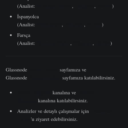
(Analist:
@wkriptoofficial
,
Telegram
,
Twitter
)
İspanyolca
(Analist:
@ElCableR
,
Telegram
,
Twitter
)
Farsça
(Analist:
@CryptoVizArt
,
Telegram
,
Twitter
)
Glassnode
Resmi Twitter
sayfamıza ve
Glassnode
Türkiye Twitter
sayfamıza katılabilirsiniz.
Resmi Telegram
kanalına ve
Türkiye
Telegram
kanalına katılabilirsiniz.
Analizler ve detaylı çalışmalar için
Glassnode
Forum
'u ziyaret edebilirsiniz.