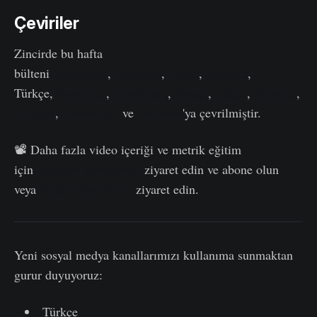
Çeviriler
Zincirde bu hafta
bülteni
İspanyolca
,
İtalyanca
,
Çince
,
Japonca
,
Türkçe,
Fransızca
,
Portekizce
,
Farsça
,
Lehçe
,
İbranice
,
Arapça
,
Vietnamca
ve
Yunanca
'ya çevrilmiştir.
📽️ Daha fazla video içeriği ve metrik eğitim
için
Youtube Kanalımızı
ziyaret edin ve abone olun
veya
Video Portalımızı
ziyaret edin.
Yeni sosyal medya kanallarımızı kullanıma sunmaktan
gurur duyuyoruz:
Türkçe