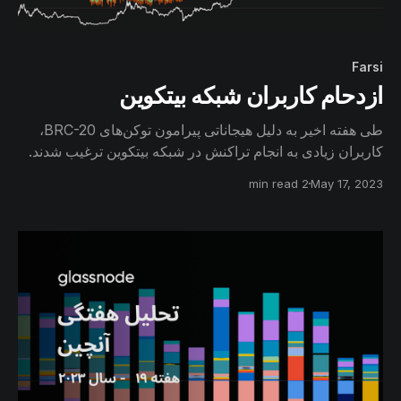
Farsi
ازدحام کاربران شبکه بیتکوین
طی هفته اخیر به دلیل هیجاناتی پیرامون توکن‌های BRC-20،
کاربران زیادی به انجام تراکنش در شبکه بیتکوین ترغیب شدند.
در نتیجه این هیجانات کارمزدهای شبکه به صورت بی‌سابقه‌ای
2 min read
May 17, 2023
افزایش یافت و درآمد کارمزدی ماینرها برای پنجمین بار از
پاداش استخراج بلاک فراتر رفت.