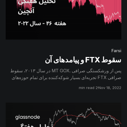
Farsi
سقوط FTX و پیامدهای آن
پس از ورشکستگی صرافی .MT GOX در سال ۲۰۱۳، سقوط
صرافی FTX تجربه‌ای بسیار شوکه‌کننده برای تمام حوزه‌های
مربوط به دارایی‌های دیجیتال بود. در این گزارش به بحران
2 min read
Nov 18, 2022
نقدینگی FTX، خروج سرمایه کاربران از صرافی‌ها و همچنین به
واکنش بااطمینان‌ترین سرمایه‌گذاران بیتکوین به رخدادهای
اخیر، خواهیم پرداخت.