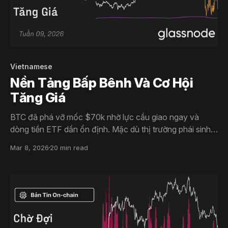
Vietnamese
Nền Tảng Bấp Bênh Và Cơ Hội
Tăng Giá
BTC đã phá vỡ mốc $70k nhờ lực cầu giao ngay và
dòng tiền ETF dần ổn định. Mặc dù thị trường phái sinh
vẫn duy trì trạng thái thận trọng, dữ liệu quyền chọn cho
Mar 8, 2026
20 min read
thấy nỗi sợ giảm giá đang mờ dần, nhường chỗ cho kỳ
vọng và dòng tiền hướng tới cột mốc $75k.