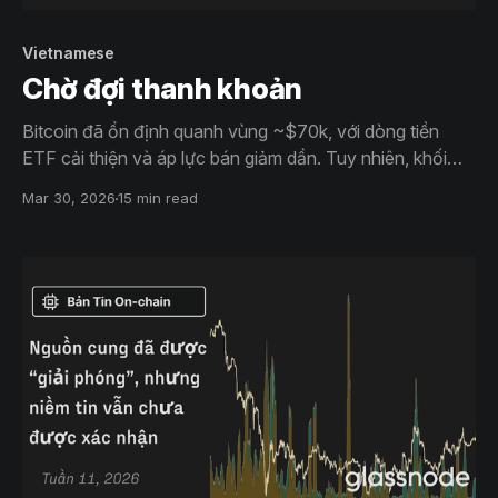
Vietnamese
Chờ đợi thanh khoản
Bitcoin đã ổn định quanh vùng ~$70k, với dòng tiền
ETF cải thiện và áp lực bán giảm dần. Tuy nhiên, khối
lượng spot còn yếu và lượng cung treo phía trên vẫn lớn
Mar 30, 2026
15 min read
cho thấy cần có nhu cầu mạnh hơn để biến đây thành
một đợt phục hồi bền vững.