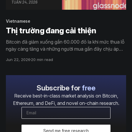
Vietnamese
Thị trường đang cải thiện
Bitcoin đã giảm xuống gần 60.000 đô la khi mức thua lỗ
ngày càng tăng và những người mua gần đây chịu áp
lực. Tuy nhiên, tính thanh khoản được cải thiện, các lệnh
Jun 22, 2026
20 min read
mua thụ động mạnh mẽ hơn và những người nắm giữ
ETF kiên nhẫn cho thấy thị trường có thể đang tạo ra
một điểm đáy.
Subscribe for
free
Receive best-in-class market analysis on Bitcoin,
Ethereum, and DeFi, and novel on-chain research.
Send me free research