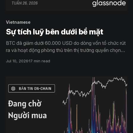
Vietnamese
Sự tích luỹ bên dưới bề mặt
BTC đã giảm dưới 60.000 USD do dòng vốn tổ chức rút
ra và hoạt động phòng thủ trên thị trường quyền chọn
gây áp lực lên tâm lý. Tuy nhiên, người nắm giữ dài hạn
Jul 10, 2026
17 min read
và lực mua kiên nhẫn đang dần hấp thụ nguồn cung, cho
thấy những tín hiệu đầu tiên của quá trình tạo đáy.