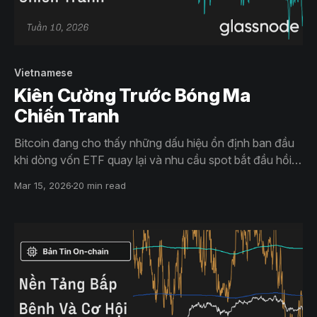
Vietnamese
Kiên Cường Trước Bóng Ma
Chiến Tranh
Bitcoin đang cho thấy những dấu hiệu ổn định ban đầu
khi dòng vốn ETF quay lại và nhu cầu spot bắt đầu hồi
phục. Funding rate âm cho thấy các vị thế short đang
Mar 15, 2026
20 min read
quá đông đúc, trong khi biến động quyền chọn giảm bớt
cho thấy rủi ro tức thời đã giảm dù những bất ổn vẫn tồn
tại.