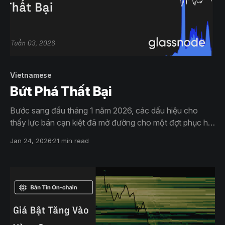
Vietnamese
Bứt Phá Thất Bại
Bước sang đầu tháng 1 năm 2026, các dấu hiệu cho
thấy lực bán cạn kiệt đã mở đường cho một đợt phục hồi
hướng tới biên trên của phạm vi giá. Tuy nhiên, động thái
Jan 24, 2026
21 min read
này tiềm ẩn rủi ro cao. Khi giá tiệm cận
vùng ~$98K, nguồn cung hòa vốn từ những người đã
mua trước đó bắt đầu hoạt động mạnh trở lại.