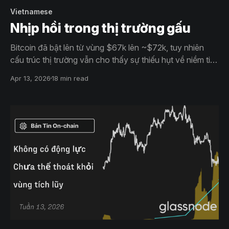
Vietnamese
Nhịp hồi trong thị trường gấu
Bitcoin đã bật lên từ vùng $67k lên ~$72k, tuy nhiên
cấu trúc thị trường vẫn cho thấy sự thiếu hụt về niềm tin.
Dù dòng tiền ETF bắt đầu cải thiện nhẹ, nhu cầu spot
Apr 13, 2026
18 min read
vẫn yếu và hoạt động trên thị trường futures đang suy
giảm, cho thấy đợt hồi này chưa có nền tảng đủ mạnh
để duy trì.