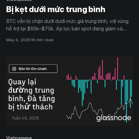
Bị kẹt dưới mức trung bình
BTC vẫn bị chặn dưới dưới mức giá trung bình, với vùng
hỗ trợ tại $65k–$70k. Áp lực bán spot đang giảm và
dòng tiền dần ổn định, nhưng nhu cầu vẫn yếu. Vị thế
May 4, 2026
16 min read
short dày đặc tạo dư địa cho các cú thanh lý short trong
một thị trường đi ngang theo biên độ.
Vietnamese