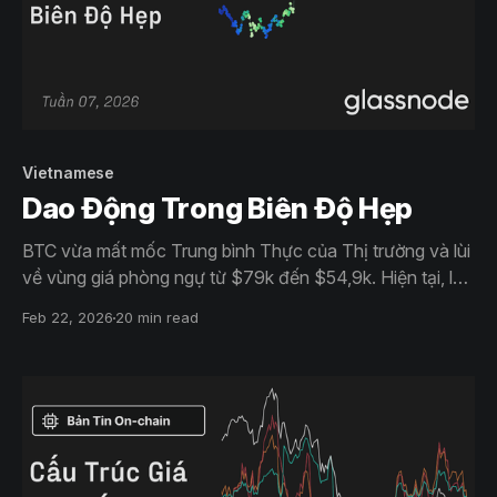
Vietnamese
Dao Động Trong Biên Độ Hẹp
BTC vừa mất mốc Trung bình Thực của Thị trường và lùi
về vùng giá phòng ngự từ $79k đến $54,9k. Hiện tại, lực
cầu ETF và spot đều yếu ớt, hoạt động tích lũy cũng
Feb 22, 2026
20 min read
mong manh. Thị trường quyền chọn cho thấy động thái
phòng vệ hoảng loạn đã giảm nhưng niềm tin vào xu
hướng tăng vẫn chưa quay trở lại.