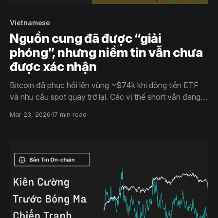
Vietnamese
Nguồn cung đã được “giải
phóng”, nhưng niềm tin vẫn chưa
được xác nhận
Bitcoin đã phục hồi lên vùng ~$74k khi dòng tiền ETF
và nhu cầu spot quay trở lại. Các vị thế short vẫn đang
dày đặc với funding âm, trong khi áp lực từ thị trường
Mar 23, 2026
17 min read
quyền chọn giảm dần cho thấy điều kiện đang cải thiện
nhưng niềm tin vẫn còn ở giai đoạn sớm.