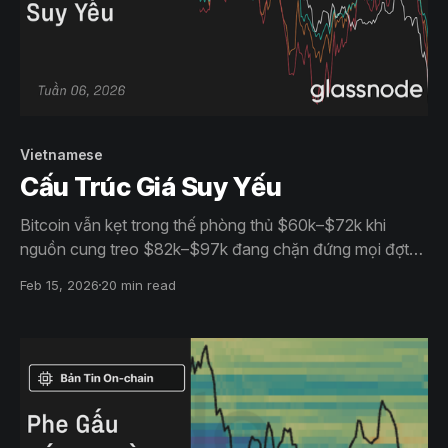
Vietnamese
Cấu Trúc Giá Suy Yếu
Bitcoin vẫn kẹt trong thế phòng thủ $60k–$72k khi
nguồn cung treo $82k–$97k đang chặn đứng mọi đợt
hồi phục. Dòng vốn quỹ rút ròng, khối lượng giao ngay
Feb 15, 2026
20 min read
chỉ mang tính phản ứng và phái sinh hạ nhiệt báo hiệu
lực cầu rất mỏng. Giá vẫn thụ động và chưa thể bước
vào pha tăng trưởng mở rộng.