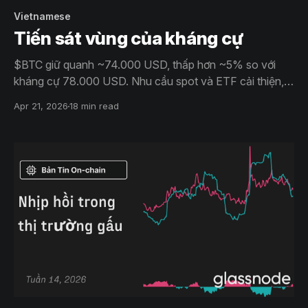
Vietnamese
Tiến sát vùng của kháng cự
$BTC giữ quanh ~74.000 USD, thấp hơn ~5% so với
kháng cự 78.000 USD. Nhu cầu spot và ETF cải thiện,
nhưng áp lực chốt lời, độ rộng yếu và positioning thận
Apr 21, 2026
18 min read
trọng cho thấy nhịp hồi vẫn mong manh, chủ yếu do
dòng tiền dẫn dắt.