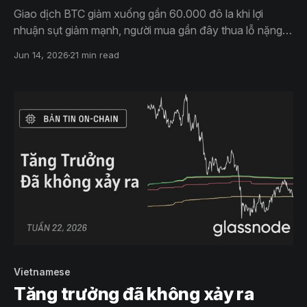
Giao dịch BTC giảm xuống gần 60.000 đô la khi lợi
nhuận sụt giảm mạnh, người mua gần đây thua lỗ nặng
và các khoản lỗ thực tế tăng tốc. Trong khi đó, nhu cầu
Jun 14, 2026
21 min read
từ các tổ chức suy yếu, hoạt động mua trái phiếu kho
bạc chậm lại và thị trường quyền chọn vẫn duy trì thế
phòng thủ vững chắc.
Vietnamese
Tăng trưởng đã không xảy ra