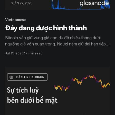
Vietnamese
Đáy đang được hình thành
Bitcoin vẫn giữ vùng giá cao dù đã nhiều tháng dưới
ngưỡng giá vốn quan trọng. Người nắm giữ dài hạn tiếp
tục bán ra, dòng vốn ETF vẫn âm. Dù thị trường phái
Jul 11, 2026
17 min read
sinh đã giảm đòn bẩy, quyền chọn vẫn nghiêng về
phòng thủ, cho thấy quá trình tạo đáy đang diễn ra
nhưng chưa hoàn tất.