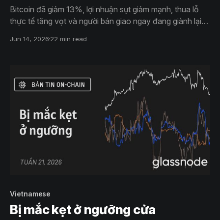
Bitcoin đã giảm 13%, lợi nhuận sụt giảm mạnh, thua lỗ
thực tế tăng vọt và người bán giao ngay đang giành lại
quyền kiểm soát. Các nhà đầu tư ETF vẫn đang thua lỗ
Jun 14, 2026
22 min read
sau khi bị từ chối ở mức giá gốc, trong khi thị trường
quyền chọn tiếp tục định giá rủi ro ở mức cao.
Vietnamese
Bị mắc kẹt ở ngưỡng cửa