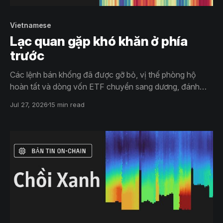
Vietnamese
Lạc quan gặp khó khăn ở phía
trước
Các lệnh bán khống đã được gỡ bỏ, vị thế phòng hộ
hoàn tất và dòng vốn ETF chuyển sang dương, đánh
dấu sự đảo chiều vị thế mạnh nhất trong năm. Đà tăng
Jul 27, 2026
15 min read
hiện đang thử thách vùng cung của thị trường gấu, trong
khi mức giá vốn của STH sẽ quyết định liệu áp lực siết vị
thế có còn mở rộng hay không