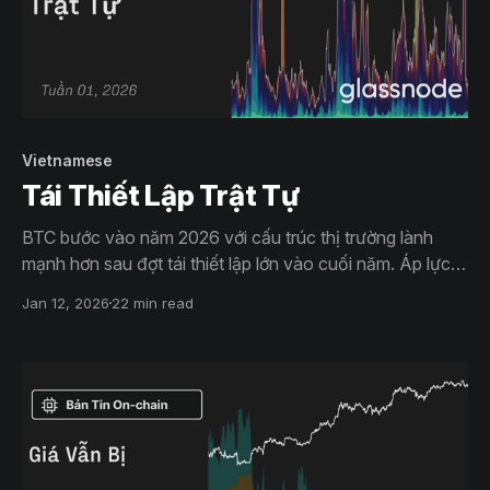
Vietnamese
Tái Thiết Lập Trật Tự
BTC bước vào năm 2026 với cấu trúc thị trường lành
mạnh hơn sau đợt tái thiết lập lớn vào cuối năm. Áp lực
chốt lời giảm và khẩu vị rủi ro đang được xây dựng lại
Jan 12, 2026
22 min read
một cách thận trọng, nhưng việc giành lại các mức cơ sở
chi phí then chốt vẫn là điều kiện tiên quyết để xác nhận
đà tăng trưởng bền vững.