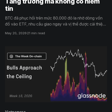
Tăng trưởng mà không có niềm
tin
BTC đã phục hồi trên mức 80.000 đô la nhờ dòng vốn
đổ vào ETF, nhu cầu giao ngay và vị thế được cải thiện.
Tuy nhiên, dòng vốn yếu hơn và nguồn cung lớn quanh
May 20, 2026
21 min read
mức 86.000 đô la khiến niềm tin vào BTC vẫn thấp hơn
so với các giai đoạn tăng giá trước đó.
Vietnamese