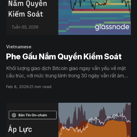
Vietnamese
Phe Gấu Nắm Quyền Kiểm Soát
Khối lượng giao dịch Bitcoin giao ngay vẫn yếu về mặt
cấu trúc, với mức trung bình trong 30 ngày vẫn rất ảm
đạm mặc dù giá BTC đã trượt dốc từ $98K xuống $72K.
Feb 8, 2026
21 min read
Điều này phản ánh khoảng trống nhu cầu, nơi mà áp lực
bán ra không được đáp ứng bởi sự hấp thụ bền vững.