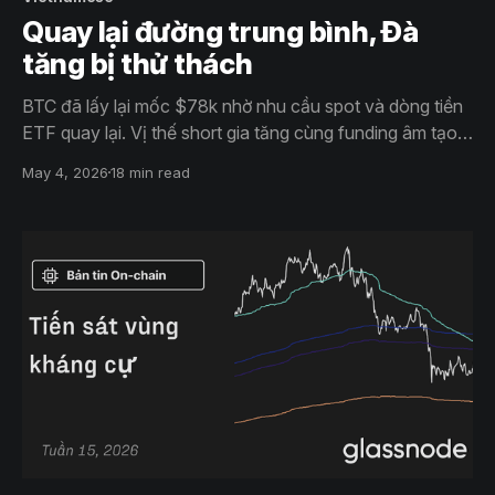
Quay lại đường trung bình, Đà
tăng bị thử thách
BTC đã lấy lại mốc $78k nhờ nhu cầu spot và dòng tiền
ETF quay lại. Vị thế short gia tăng cùng funding âm tạo
khả năng short squeeze, nhưng lợi nhuận thực hiện cao
May 4, 2026
18 min read
và biến động thấp cho thấy thị trường vẫn thận trọng,
với kháng cự mạnh quanh $80k.