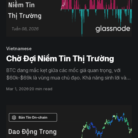
Vietnamese
Chờ Đợi Niềm Tin Thị Trường
BTC đang mắc kẹt giữa các mốc giá quan trọng, với
$60k-$69k là vùng mua chủ đạo. Khả năng sinh lời và
độ rộng của thị trường đang suy yếu, dòng tiền ETF giao
Mar 1, 2026
20 min read
ngay vẫn âm, và đòn bẩy đã được thiết lập lại. Thị
trường đang ổn định nhưng vẫn chưa phục hồi.