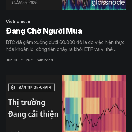
Vietnamese
Đang Chờ Người Mua
BTC đã giảm xuống dưới 60.000 đô la do việc hiện thực
hóa khoản lỗ, dòng tiền chảy ra khỏi ETF và vị thế
phòng thủ bằng quyền chọn tiếp tục gây áp lực lên tâm
Jun 30, 2026
20 min read
lý thị trường. Mặc dù có những dấu hiệu ngày càng rõ rệt
về giá trị và sự tích lũy có chọn lọc, nhưng nhu cầu rộng
rãi vẫn còn thiếu.