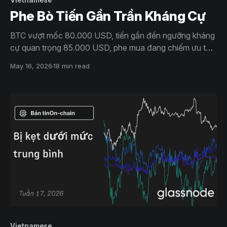
Phe Bò Tiến Gần Trần Kháng Cự
BTC vượt mốc 80.000 USD, tiến gần đến ngưỡng kháng
cự quan trọng 85.000 USD, phe mua đang chiếm ưu thế.
Nhu cầu ETF tăng cao và lệnh bán khống vẫn tiếp diễn,
May 16, 2026
18 min read
nhưng nguồn cung hiện có có thể hạn chế đà tăng nếu
không có động thái tăng giá mạnh hơn trên thị trường
giao ngay.
Vietnamese