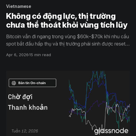
Vietnamese
Không có động lực, thị trường
chưa thể thoát khỏi vùng tích lũy
Bitcoin vẫn đi ngang trong vùng $60k–$70k khi nhu cầu
spot bắt đầu hấp thụ và thị trường phái sinh được reset
lại. Biến động hạ nhiệt và vị thế dần cân bằng, nhưng
Apr 6, 2026
15 min read
thiếu catalyst rõ ràng khiến thị trường chưa có đủ niềm
tin để tạo một breakout bền vững.