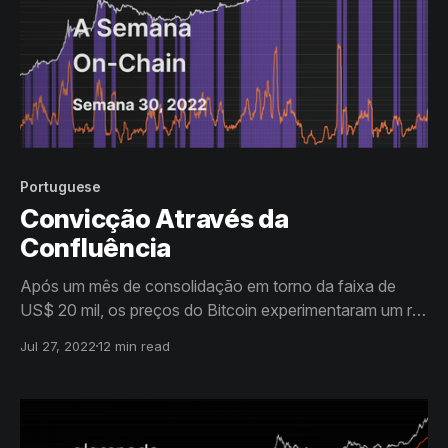
Portuguese
Convicção Através da
Confluência
Após um mês de consolidação em torno da faixa de
US$ 20 mil, os preços do Bitcoin experimentaram um rali
de alívio muito esperado. O ímpeto no curto prazo é
Jul 27, 2022
12 min read
favorável, no entanto, indicadores macro de longo
prazo podem fazer necessário tempo para formar uma
base sólida.