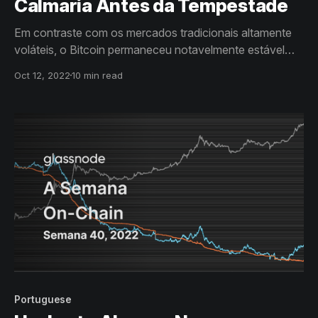
Calmaria Antes da Tempestade
Em contraste com os mercados tradicionais altamente
voláteis, o Bitcoin permaneceu notavelmente estável
nas últimas semanas. Com o Bitcoin ganhando terreno,
Oct 12, 2022
10 min read
avaliamos se a verdadeira formação de fundo pode
estar em jogo e ajustamos várias métricas contra a
influência das moedas perdidas.
Portuguese