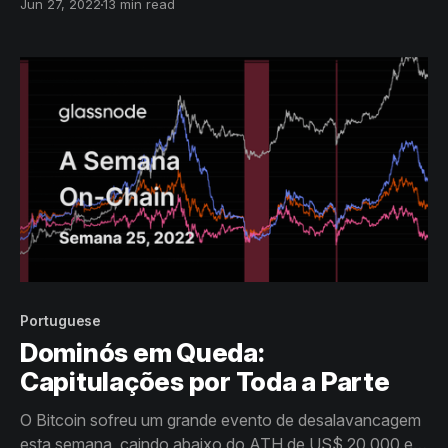
Jun 27, 2022
13 min read
pode-se argumentar razoavelmente que 2022 é o
mercado urso mais significativo na história dos ativos
digitais.
Portuguese
Dominós em Queda:
Capitulações por Toda a Parte
O Bitcoin sofreu um grande evento de desalavancagem
esta semana, caindo abaixo do ATH de US$ 20.000 em