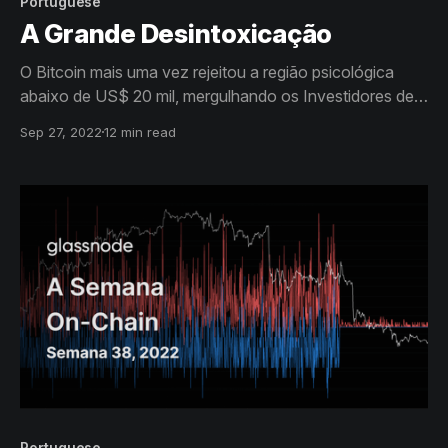
Portuguese
A Grande Desintoxicação
O Bitcoin mais uma vez rejeitou a região psicológica
abaixo de US$ 20 mil, mergulhando os Investidores de
Curto Prazo em graves perdas não realizadas. No
Sep 27, 2022
12 min read
entanto, os HODLers permanecem firmes, com inúmeras
métricas exibindo um ciclo completo de desintoxicação.
Portuguese