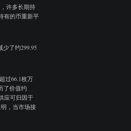
应，许多长期持
持有的币重新平
少了约299.95
过66.1枚万
经历了价值约
TH供应可归因于
表明，当市场接