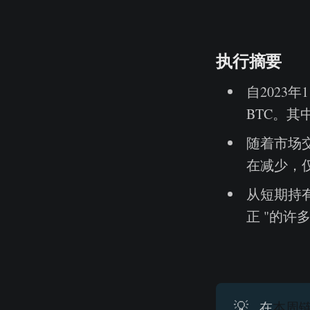
执行摘要
自2023
BTC。其
随着市场交
在减少，仅
从短期持有
正 "的许
💡
在
本周