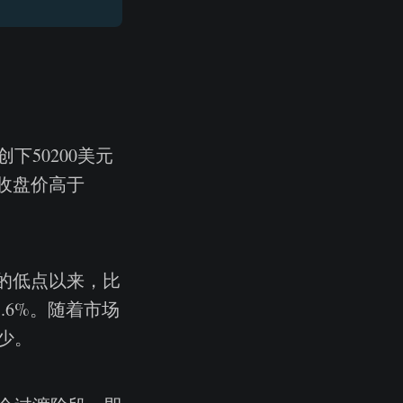
50200美元
日收盘价高于
月的低点以来，比
.6%。随着市场
少。