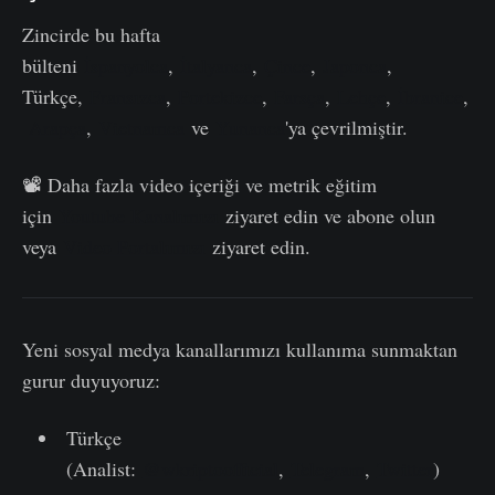
Zincirde bu hafta
bülteni
İspanyolca
,
İtalyanca
,
Çince
,
Japonca
,
Türkçe,
Fransızca
,
Portekizce
,
Farsça
,
Lehçe
,
İbranice
,
Arapça
,
Vietnamca
ve
Yunanca
'ya çevrilmiştir.
📽️ Daha fazla video içeriği ve metrik eğitim
için
Youtube Kanalımızı
ziyaret edin ve abone olun
veya
Video Portalımızı
ziyaret edin.
Yeni sosyal medya kanallarımızı kullanıma sunmaktan
gurur duyuyoruz:
Türkçe
(Analist:
@wkriptoofficial
,
Telegram
,
Twitter
)