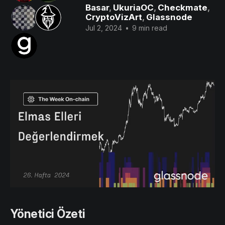
Basar
,
UkuriaOC
,
Checkmate
,
CryptoVizArt
,
Glassnode
Jul 2, 2024
•
9 min read
Yönetici Özeti