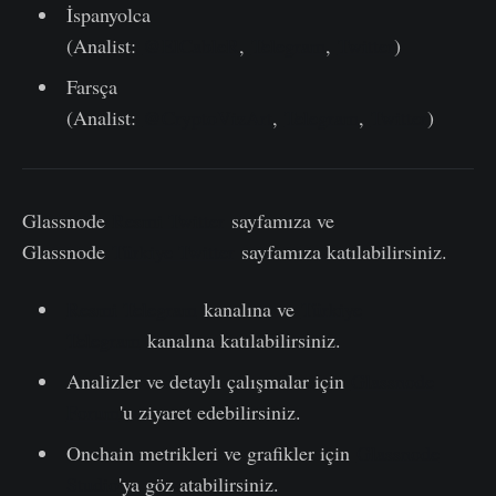
İspanyolca
(Analist:
@ElCableR
,
Telegram
,
Twitter
)
Farsça
(Analist:
@CryptoVizArt
,
Telegram
,
Twitter
)
Glassnode
Resmi Twitter
sayfamıza ve
Glassnode
Türkiye Twitter
sayfamıza katılabilirsiniz.
Resmi Telegram
kanalına ve
Türkiye
Telegram
kanalına katılabilirsiniz.
Analizler ve detaylı çalışmalar için
Glassnode
Forum
'u ziyaret edebilirsiniz.
Onchain metrikleri ve grafikler için
Glassnode
Studio
'ya göz atabilirsiniz.