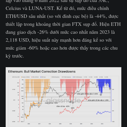
lập vào tháng 6 năm 2022 sau sự sụp đổ của 3AC,
Celcius và LUNA-UST. Kể từ đó, mức điều chỉnh
ETH/USD sâu nhất (so với đỉnh cục bộ) là -44%, được
thiết lập trong khoảng thời gian FTX sụp đổ. Hiện ETH
đang giao dịch -26% dưới mức cao nhất năm 2023 là
2,118 USD, hiệu suất này mạnh hơn đáng kể so với
mức giảm -60% hoặc cao hơn được thấy trong các chu
kỳ trước.