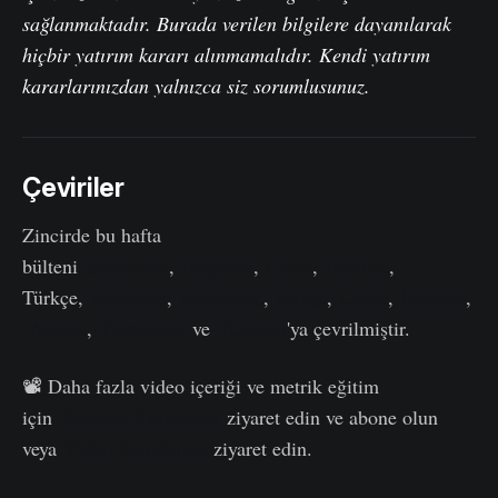
sağlanmaktadır. Burada verilen bilgilere dayanılarak
hiçbir yatırım kararı alınmamalıdır. Kendi yatırım
kararlarınızdan yalnızca siz sorumlusunuz.
Çeviriler
Zincirde bu hafta
bülteni
İspanyolca
,
İtalyanca
,
Çince
,
Japonca
,
Türkçe,
Fransızca
,
Portekizce
,
Farsça
,
Lehçe
,
İbranice
,
Arapça
,
Vietnamca
ve
Yunanca
'ya çevrilmiştir.
📽️ Daha fazla video içeriği ve metrik eğitim
için
Youtube Kanalımızı
ziyaret edin ve abone olun
veya
Video Portalımızı
ziyaret edin.