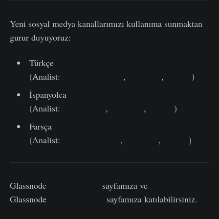
Yeni sosyal medya kanallarımızı kullanıma sunmaktan
gurur duyuyoruz:
Türkçe
(Analist:
@wkriptoofficial
,
Telegram
,
Twitter
)
İspanyolca
(Analist:
@ElCableR
,
Telegram
,
Twitter
)
Farsça
(Analist:
@CryptoVizArt
,
Telegram
,
Twitter
)
Glassnode
Resmi Twitter
sayfamıza ve
Glassnode
Türkiye Twitter
sayfamıza katılabilirsiniz.