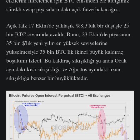
etkilerini filtrelemek için BTC cinsinden ele aldığımız
sürekli swap piyasalarındaki açık faize bakacağız.
Açık faiz 17 Ekim'de yaklaşık %8,3'lük bir düşüşle 25
bin BTC civarında azaldı. Bunu, 23 Ekim'de piyasanın
35 bin $'lık yeni yılın en yüksek seviyelerine
yükselmesiyle 35 bin BTC'lik ikinci büyük kaldıraç
boşaltımı izledi. Bu kaldıraç sıkışıklığı şu anda Ocak
ayındaki kısa sıkışıklığa ve Ağustos ayındaki uzun
sıkışıklığa benzer bir büyüklüktedir.