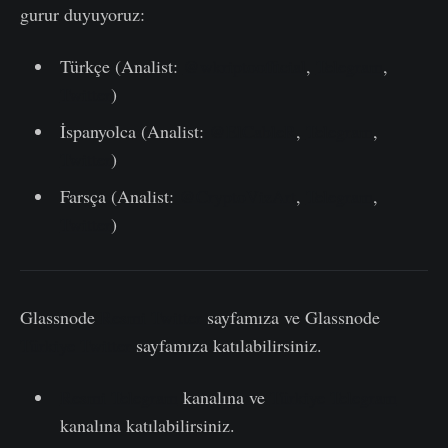
gurur duyuyoruz:
Türkçe (Analist:
@wkriptoofficial
,
Telegram
,
Twitter
)
İspanyolca (Analist:
@ElCableR
,
Telegram
,
Twitter
)
Farsça (Analist:
@CryptoVizArt
,
Telegram
,
Twitter
)
Glassnode
Resmi Twitter
sayfamıza ve Glassnode
Türkiye Twitter
sayfamıza katılabilirsiniz.
Resmi Telegram
kanalına ve
Türkiye Telegram
kanalına katılabilirsiniz.