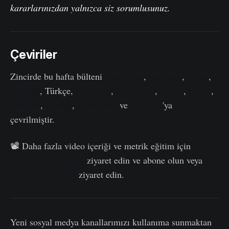
kararlarınızdan yalnızca siz sorumlusunuz.
Çeviriler
Zincirde bu hafta bülteni
İspanyolca
,
İtalyanca
,
Çince
,
Japonca
, Türkçe,
Fransızca
,
Portekizce
,
Farsça
,
Lehçe
,
İbranice
,
Arapça
,
Vietnamca
ve
Yunanca
'ya
çevrilmiştir.
📽️ Daha fazla video içeriği ve metrik eğitim için
Youtube Kanalımızı
ziyaret edin ve abone olun veya
Video Portalımızı
ziyaret edin.
Yeni sosyal medya kanallarımızı kullanıma sunmaktan