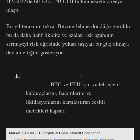
H2-2022'de 60 BTC: 40 ETH bölünmesiyle zirveye
ulaştı.
Bu yıl terazinin tekrar Bitcoin lehine döndüğü görüldü;
bu da daha hafif likidite ve azalan risk iştahının
sermayeyi risk eğrisinde yukarı taşıyan bir güç olmaya
devam ettiğini gösteriyor.
İlgili Gösterge Tablosu
:
📊
Perpetual Futures
dashboard
BTC ve ETH için vadeli işlem
kaldıraçlarını, hacimlerini ve
likidasyonlarını karşılaştıran çeşitli
metrikleri kapsar.