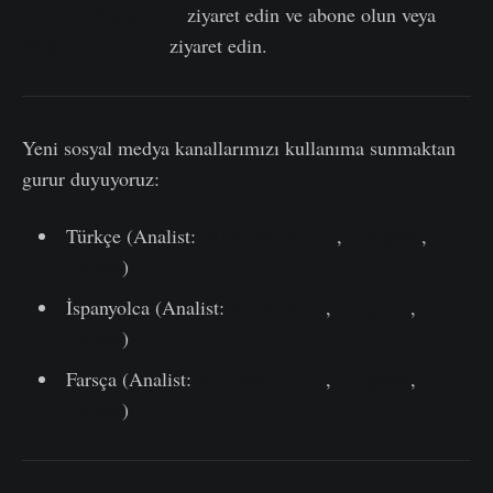
Youtube Kanalımızı
ziyaret edin ve abone olun veya
Video Portalımızı
ziyaret edin.
Yeni sosyal medya kanallarımızı kullanıma sunmaktan
gurur duyuyoruz:
Türkçe (Analist:
@wkriptoofficial
,
Telegram
,
Twitter
)
İspanyolca (Analist:
@ElCableR
,
Telegram
,
Twitter
)
Farsça (Analist:
@CryptoVizArt
,
Telegram
,
Twitter
)