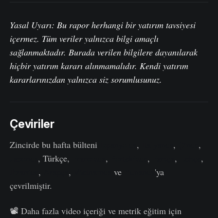
Yasal Uyarı: Bu rapor herhangi bir yatırım tavsiyesi
içermez. Tüm veriler yalnızca bilgi amaçlı
sağlanmaktadır. Burada verilen bilgilere dayanılarak
hiçbir yatırım kararı alınmamalıdır. Kendi yatırım
kararlarınızdan yalnızca siz sorumlusunuz.
Çeviriler
Zincirde bu hafta bülteni
İspanyolca
,
İtalyanca
,
Çince
,
Japonca
, Türkçe,
Fransızca
,
Portekizce
,
Farsça
,
Lehçe
,
İbranice
,
Arapça
,
Vietnamca
ve
Yunanca
'ya
çevrilmiştir.
📽️ Daha fazla video içeriği ve metrik eğitim için