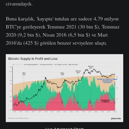
civarındaydı.
Buna karşılık, 'kayıpta' tutulan arz sadece 4,79 milyon
BTC'ye gerileyerek Temmuz 2021 (30 bin $), Temmuz
2020 (9,2 bin $), Nisan 2016 (6,5 bin $) ve Mart
2016'da (425 $) görülen benzer seviyelere ulaştı.
Live Advanced Chart