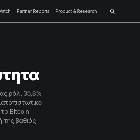
Watch
Partner Reports
Product & Research
ύτητα
τας ράλι 35,8%
ματοπιστωτικό
το Bitcoin
ή της βαθιάς