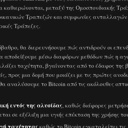
α καθιερώνονται, μεταξύ της Ομοσπονδιακής Τρά
ρικανικών Τραπεζών και συμφωνίες ανταλλαγών
ρικές Τράπεζες.
βαθρο, θα διερευνήσουμε πώς αντιδρούν οι επενδ
θα αποδείξουμε μέσω διαφόρων μεθόδων πώς η αγο
λλάζει ταχύτητα, βγαίνοντας από το έδαφος της 
ς, προς μια δομή που μοιάζει με τις πρώτες ανοδ
α αναλύσουμε το Bitcoin από τις ακόλουθες οπτικ
ική εντός της αλυσίδας
, καθώς διάφορες μετρήσε
εται σε εξέλιξη μια υγιής επέκταση της χρήσης του
γή ταχύτητας
καθώς το Bitcoin εγκαταλείπει τις