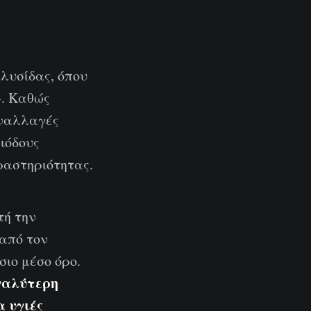
λυσίδας, όπου
». Καθώς
υναλλαγές
ριόδους
ραστηριότητας.
τή την
 από τον
σιο μέσο όρο.
εγαλύτερη
α υγιές