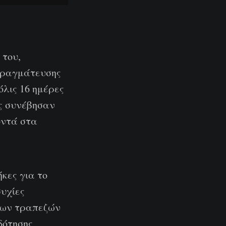
 του,
απραγμάτευσης
όλις 16 ημέρες
ις συνέβησαν
οντά στα
κες για το
υχίες
ρων τραπεζών
δότησης