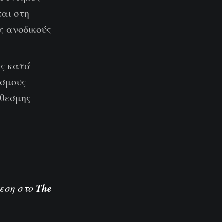
ται στη
ς ανοδικούς
ας κατά
εσμους
όθεσμης
The
θεση στο