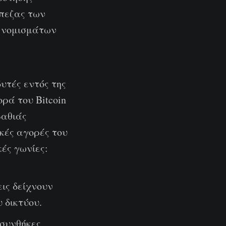
πεζας των
 νομισμάτων
υτές εντός της
ρά του Bitcoin
βαθιάς
ικές αγορές του
ές γωνίες:
ις δείχνουν
 δικτύου.
 συνθήκες