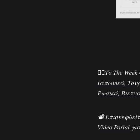
🏴‍☠️Το The We
Ιαπωνικά
,
Του
Ρωσικά
,
Βιετν
📽️ Επισκεφθεί
Video Portal
για