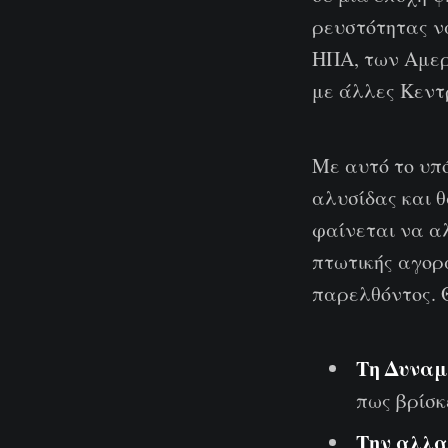
ρευστότητας ν
ΗΠΑ, των Αμε
με άλλες Κεντ
Με αυτό το υπό
αλυσίδας και 
φαίνεται να α
πτωτικής αγορά
παρελθόντος. Θ
Τη Δυναμ
πως βρίσκ
Την αλλα