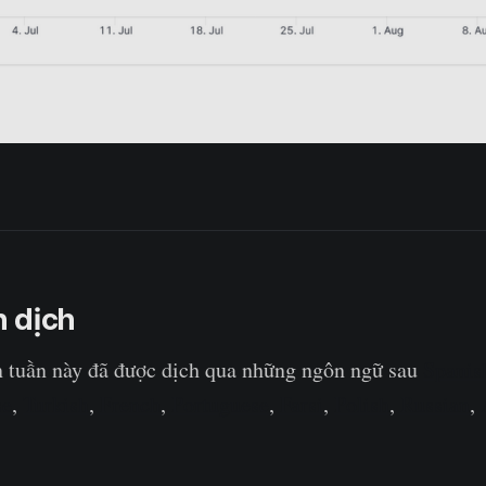
 dịch
n tuần này đã được dịch qua những ngôn ngữ sau
Spanis
se
,
Turkish
,
French
,
Portuguese
,
Farsi
,
Polish
,
Russian
,