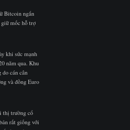
ữ Bitcoin ngắn
 giữ mốc hỗ trợ
này khi sức mạnh
 20 năm qua. Khu
g do cán cân
ượng và đồng Euro
i thị trường cổ
 bản rất giống với