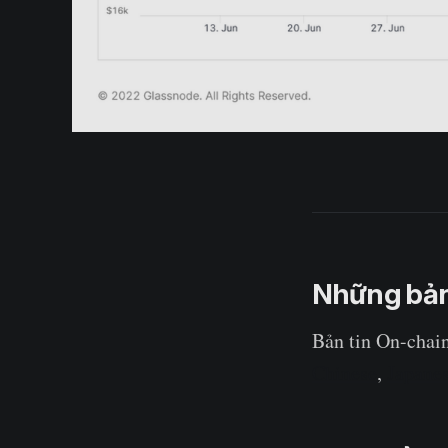
Những bản
Bản tin On-chai
Chinese
,
Japane