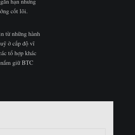
 ngắn hạn nhưng
ớng cốt lõi.
ìn từ những hành
luỹ ở cấp độ vĩ
các tổ hợp khác
í nắm giữ BTC