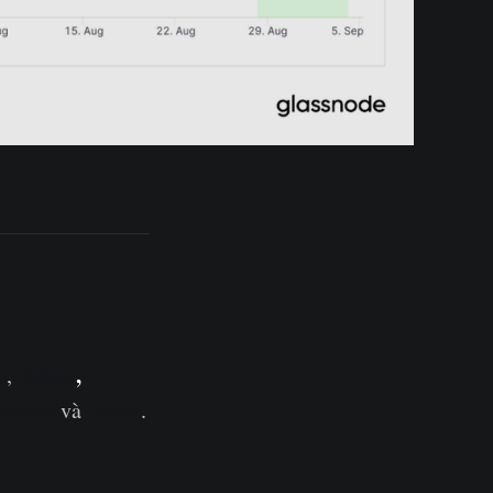
,
h
,
Italian
Arabic
và
Greek
.