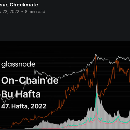
sar
,
Checkmate
 22, 2022
•
8 min read