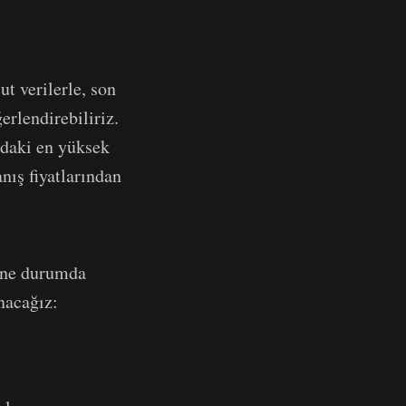
t verilerle, son
erlendirebiliriz.
ndaki en yüksek
nış fiyatlarından
n ne durumda
nacağız: