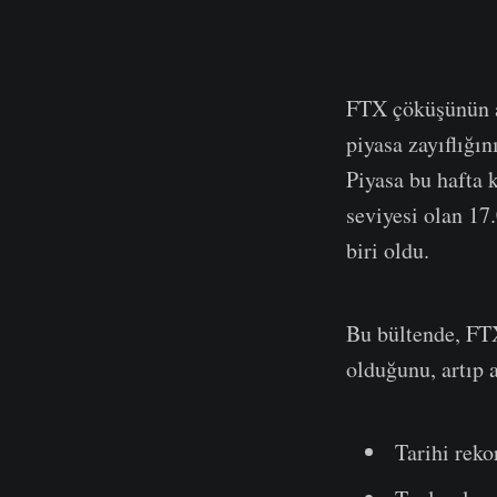
FTX çöküşünün ar
piyasa zayıflığın
Piyasa bu hafta 
seviyesi olan 17
biri oldu.
Bu bültende, FT
olduğunu, artıp
Tarihi reko