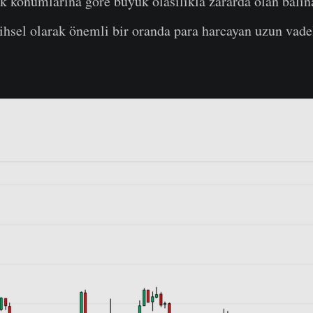
k konumlarına göre büyük olasılıkla zararda olan balina
ihsel olarak önemli bir oranda para harcayan uzun vadel