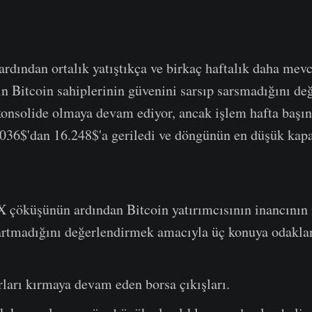
dından ortalık yatıştıkça ve birkaç haftalık daha mevcu
ın Bitcoin sahiplerinin güvenini sarsıp sarsmadığını değ
konsolide olmaya devam ediyor, ancak işlem hafta başı
.036$'dan 16.248$'a geriledi ve döngünün en düşük kapa
X çöküşünün ardından Bitcoin yatırımcısının inancını
 artmadığını değerlendirmek amacıyla üç konuya odakla
rları kırmaya devam eden borsa çıkışları.