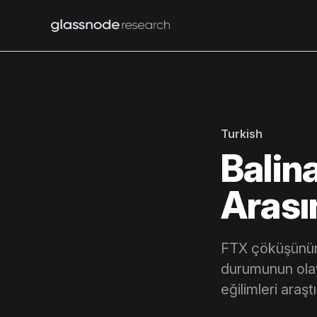
Turkish
Balina
Arasın
FTX çöküşünün a
durumunun olay 
eğilimleri araşt