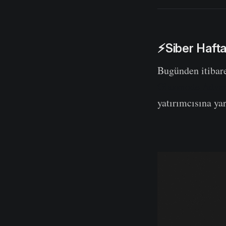
⚡Siber Hafta
Bugünden itibaren
Glassnode Adva
yatırımcısına yar