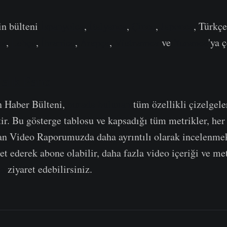
in bülteni
İspanyolca
,
İtalyanca
,
Çince
,
Japonca
, Türkç
ça
,
Lehçe
,
İbranice
,
Arapça
,
Vietnamca
ve
Yunanca
'ya 
alık Pano
n Haber Bülteni,
burada bulunan
tüm özellikli çizelgele
ir. Bu gösterge tablosu ve kapsadığı tüm metrikler, her 
an Video Raporumuzda daha ayrıntılı olarak incelenme
et ederek abone olabilir, daha fazla video içeriği ve met
zı
ziyaret edebilirsiniz.