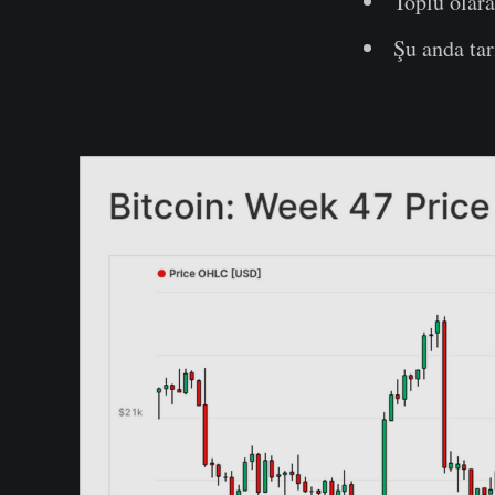
Toplu olara
Şu anda tar