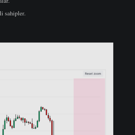
lar.
i sahipler.