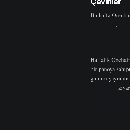
Çeviriler
Bu hafta On-cha
Portekizce
,
Fars
Onchain Haft
Haftalık Onchai
bir panoya sahipt
günleri yayınlan
Kanalımızı
ziyar
Video Portalımı