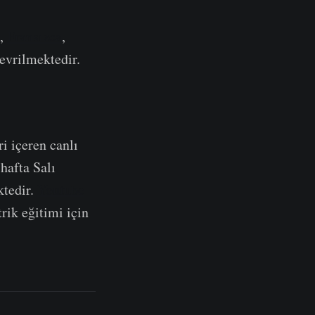
e,
Fransızca
,
çevrilmektedir.
ri içeren canlı
hafta Salı
ktedir.
Youtube
rik eğitimi için