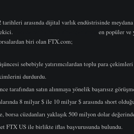
arihleri ​​arasında dijital varlık endüstrisinde meydana 
ekici.
Sadece bir haftalık süre içerisinde
en popüler ve 
orsalardan biri olan FTX.com;
şüncesi sebebiyle yatırımcılardan toplu para çekimleri
kimlerini durdurdu.
ce tarafından satın alınmaya yönelik başarısız görüşme
larında 8 milyar $ ile 10 milyar $ arasında short olduğu
e, borsa cüzdanları yaklaşık 500 milyon dolar değerind
et FTX US ile birlikte iflas başvurusunda bulundu.