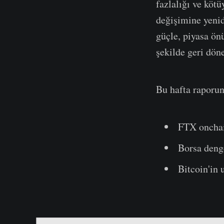
fazlalığı ve köt
değişimine yenid
güçle, piyasa ön
şekilde geri döne
Bu hafta raporun
FTX onchain
Borsa denge
Bitcoin'in 