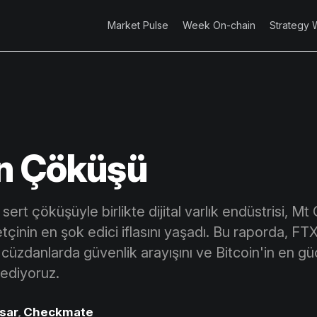
Market Pulse
Week On-chain
Strategy 
n Çöküşü
ert çöküşüyle ​​birlikte dijital varlık endüstrisi, M
çinin en şok edici iflasını yaşadı. Bu raporda, FT
k cüzdanlarda güvenlik arayışını ve Bitcoin'in en güç
 ediyoruz.
sar
,
Checkmate