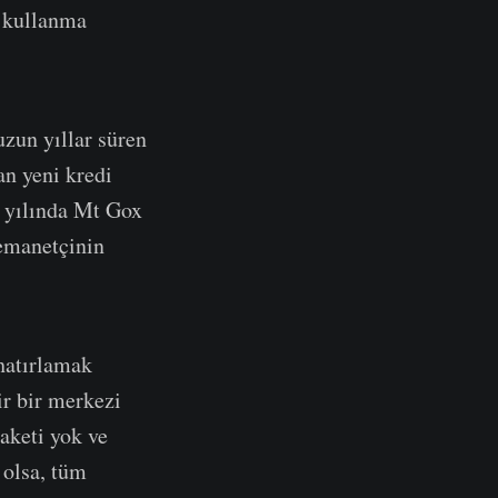
e kullanma
uzun yıllar süren
an yeni kredi
3 yılında Mt Gox
 emanetçinin
 hatırlamak
ir bir merkezi
paketi yok ve
 olsa, tüm