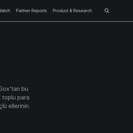
Watch
Partner Reports
Product & Research
t Gox'tan bu
X toplu para
lü ellerinin