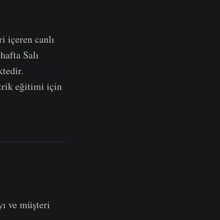
ri içeren canlı
hafta Salı
ktedir.
Youtube
rik eğitimi için
yı ve müşteri