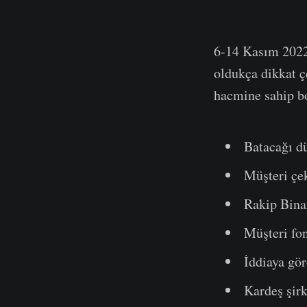
6-14 Kasım 2022 t
oldukça dikkat ç
hacmine sahip b
Batacağı dü
Müşteri çe
Rakip Binan
Müşteri fon
İddiaya gör
Kardeş şirk