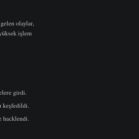
gelen olaylar,
yüksek işlem
lere girdi.
 keşfedildi.
e hacklendi.