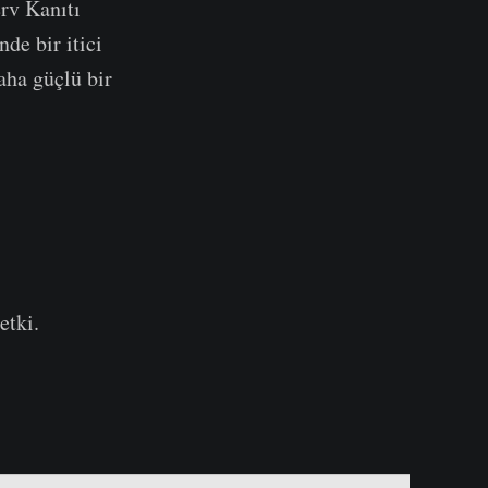
rv Kanıtı
de bir itici
aha güçlü bir
etki.