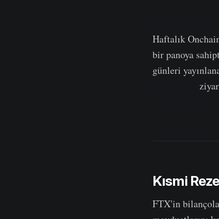
Onchain Haft
Haftalık Onchai
bir panoya sahipt
günleri yayınlan
Kanalımızı
ziyar
Video Portalımı
Kısmi Reze
FTX'in bilançola