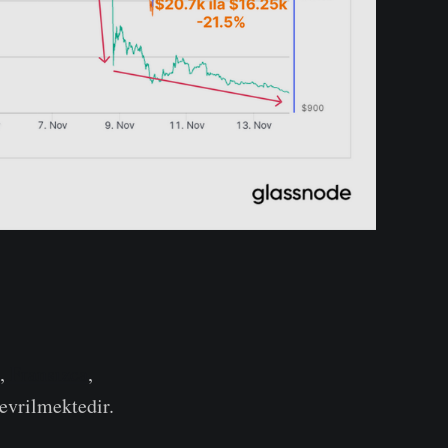
e,
Fransızca
,
çevrilmektedir.