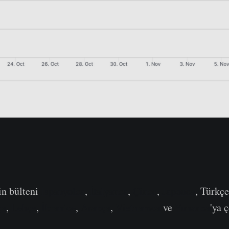
in bülteni
İspanyolca
,
İtalyanca
,
Çince
,
Japonca
, Türkç
ça
,
Lehçe
,
İbranice
,
Arapça
,
Vietnamca
ve
Yunanca
'ya 