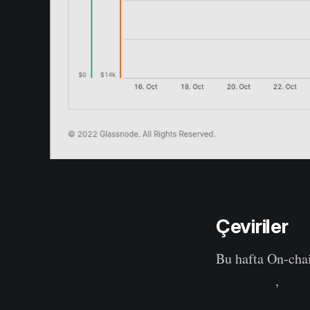
Çeviriler
Bu hafta On-cha
Portekizce
,
Fars