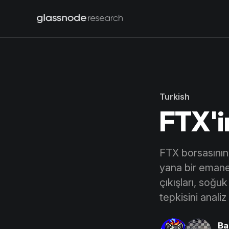
Turkish
FTX'i
FTX borsasının s
yana bir emanet
çıkışları, soğu
tepkisini analiz
Ba