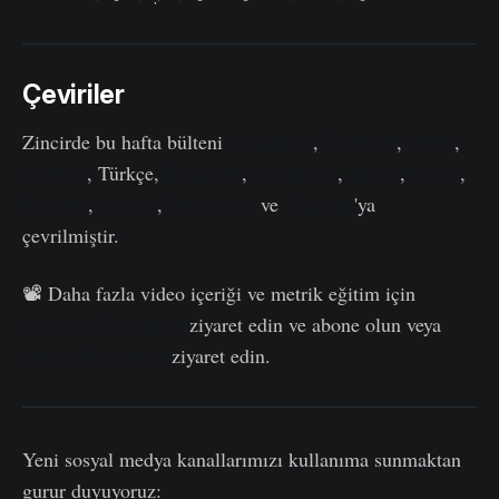
Çeviriler
Zincirde bu hafta bülteni
İspanyolca
,
İtalyanca
,
Çince
,
Japonca
, Türkçe,
Fransızca
,
Portekizce
,
Farsça
,
Lehçe
,
İbranice
,
Arapça
,
Vietnamca
ve
Yunanca
'ya
çevrilmiştir.
📽️ Daha fazla video içeriği ve metrik eğitim için
Youtube Kanalımızı
ziyaret edin ve abone olun veya
Video Portalımızı
ziyaret edin.
Yeni sosyal medya kanallarımızı kullanıma sunmaktan
gurur duyuyoruz: