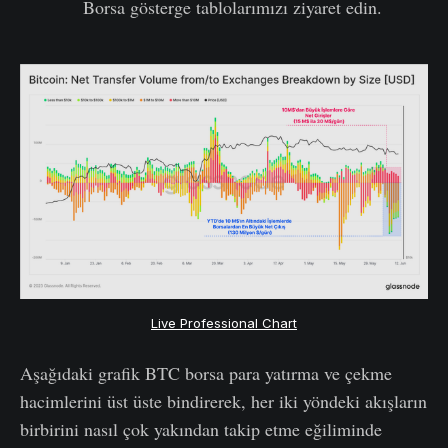
Borsa gösterge tablolarımızı ziyaret edin.
Live Professional Chart
Aşağıdaki grafik BTC borsa para yatırma ve çekme
hacimlerini üst üste bindirerek, her iki yöndeki akışların
birbirini nasıl çok yakından takip etme eğiliminde