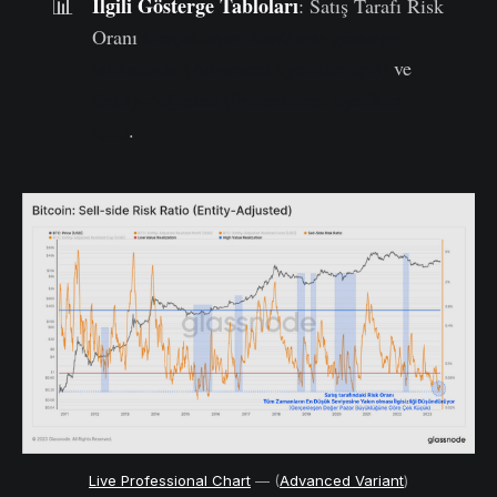
İlgili Gösterge Tabloları
📊
: Satış Tarafı Risk
Oranı
Gerçekleşen Kar/Zarar gösterge
tablosunda (Advanced üyelikler için)
ve
Entity-Adjusted (Professional üyelikler
için)
.
Live Professional Chart
— (
Advanced Variant
)