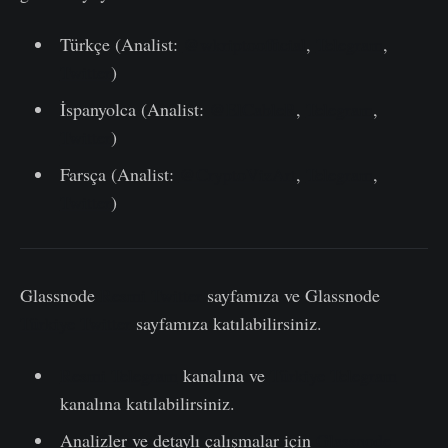
Türkçe (Analist:
@wkriptoofficial
,
Telegram
,
Twitter
)
İspanyolca (Analist:
@ElCableR
,
Telegram
,
Twitter
)
Farsça (Analist:
@CryptoVizArt
,
Telegram
,
Twitter
)
Glassnode
Resmi Twitter
sayfamıza ve Glassnode
Türkiye Twitter
sayfamıza katılabilirsiniz.
Resmi Telegram
kanalına ve
Türkiye Telegram
kanalına katılabilirsiniz.
Analizler ve detaylı çalışmalar için
Glassnode