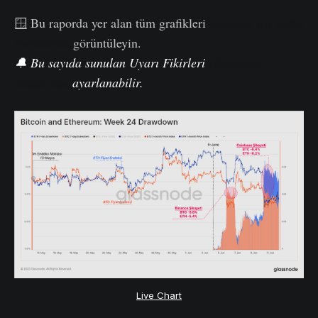
🪟 Bu raporda yer alan tüm grafikleri
Zincirde Bu Hafta
Panosunda
görüntüleyin.
🔔 Bu
sayıda
sunulan Uyarı Fikirleri
Glassnode
Studio'dan
ayarlanabilir
.
Live Chart