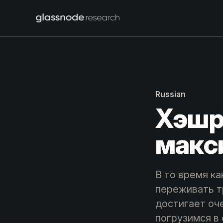
Russian
Хэшр
макс
В то время к
переживать т
достигает оч
погрузимся в