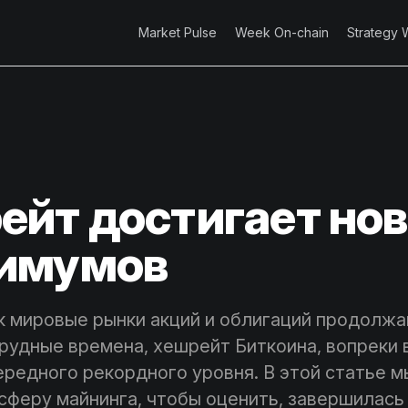
Market Pulse
Week On-chain
Strategy 
ейт достигает но
имумов
ак мировые рынки акций и облигаций продолж
рудные времена, хешрейт Биткоина, вопреки 
ередного рекордного уровня. В этой статье м
 сферу майнинга, чтобы оценить, завершилась