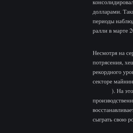
консолидировал
долларами. Так
периоды наблюд
ралли в марте 2
Несмотря на се
потрясения, хе
рекордного уро
секторе майнин
неделю
). На э
производственн
восстанавливае
сыграть свою р