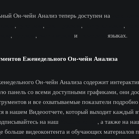
ьный Он-чейн Анализ теперь доступен на
испанско
нском
,
турецком
,
французском
,
португальском
,
пер
ском
,
русском
,
вьетнамском
и
греческом
языках.
ументов Еженедельного Он-чейн Анализа
женедельного Он-чейн Анализа содержит интеракт
ю панель со всеми доступными графиками, они д
трументов и все охватываемые показатели подробно
я в нашем Видеоотчете, который выходит каждый в
одписывайтесь на наш
Youtube канал
, а также на н
е больше видеоконтента и обучающих материалов п