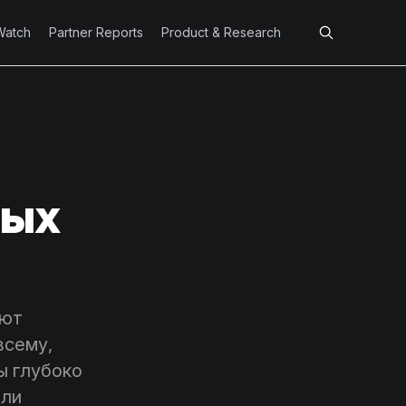
Watch
Partner Reports
Product & Research
вых
ают
всему,
ы глубоко
 ли