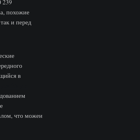
0 239
а, похожие
так и перед
еские
ередного
ющийся в
уск 25-ую
едованием
е
алом, что можеи