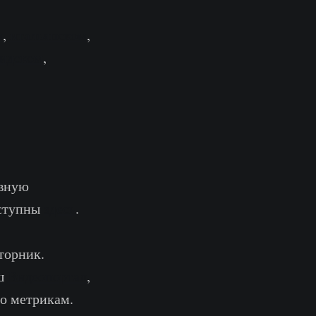
м
,
итальянском
,
сидском
,
ивную
оступны
здесь
.
торник.
аш
Видеопортал
,
о метрикам.