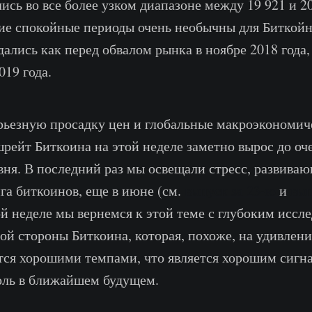
ись во все более узком диапазоне между 19 921 и 2
ие спокойные периоды очень необычны для Биткойн
ались как перед обвалом рынка в ноябре 2018 года, 
019 года.
рьезную просадку цен и глобальные макроэкономич
шрейт Биткоина на этой неделе заметно вырос до оч
вня. В последний раз мы освещали стресс, развива
га биткоинов, еще в июне (см.
выпуск за 23-ю
и
вып
той неделе мы вернемся к этой теме с глубоким иссл
ой стороны Биткоина, которая, похоже, на удивлени
тся хорошими темпами, что является хорошим сигн
оль в ближайшем будущем.