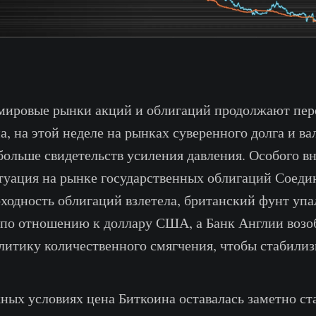
 мировые рынки акций и облигаций продолжают пер
а, на этой неделе на рынках суверенного долга и 
 больше свидетельств усиления давления. Особого 
туация на рынке государственных облигаций Соеди
оходность облигаций взлетела, британский фунт упа
 по отношению к доллару США, а Банк Англии возо
итику количественного смягчения, чтобы стабилиз
ных условиях цена Биткоина оставалась заметно ст