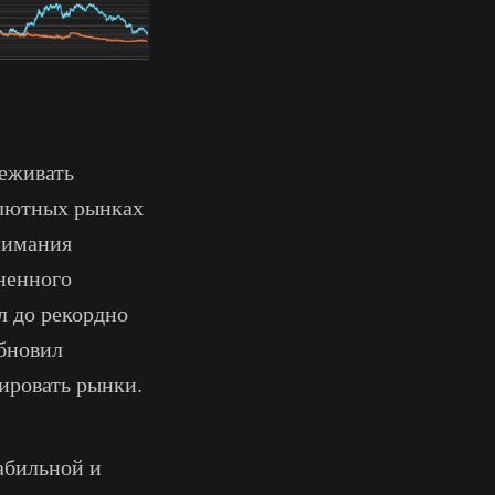
еживать
валютных рынках
внимания
ненного
л до рекордно
бновил
ировать рынки.
абильной и