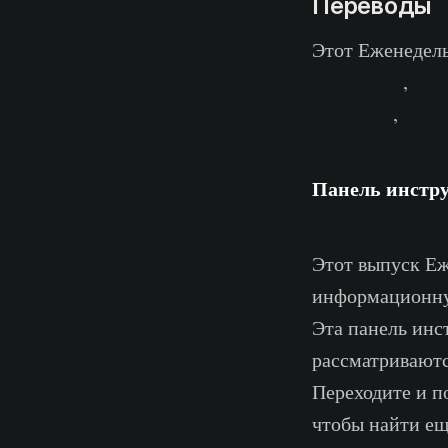
Переводы
Этот Еженедел
китайском
,
япо
польском
,
араб
Панель инстр
Этот выпуск Е
информационну
Эта панель инс
рассматриваютс
Переходите и п
чтобы найти ещ