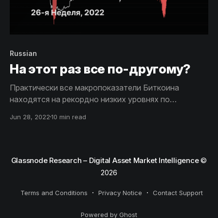
Russian
На этот раз все по-другому?
Практически все макропоказатели Биткоина
находятся на рекордно низких уровнях по
сравнению с предыдущими показателями при
Jun 28, 2022
10 min read
аналогичных условиях. Учитывая многочисленные
сигналы о формировании дна, становится
актуальным вопрос вопрос, будет ли на этот раз
по-другому?
Glassnode Research – Digital Asset Market Intelligence
©
2026
Terms and Conditions
Privacy Notice
Contact Support
Powered by Ghost