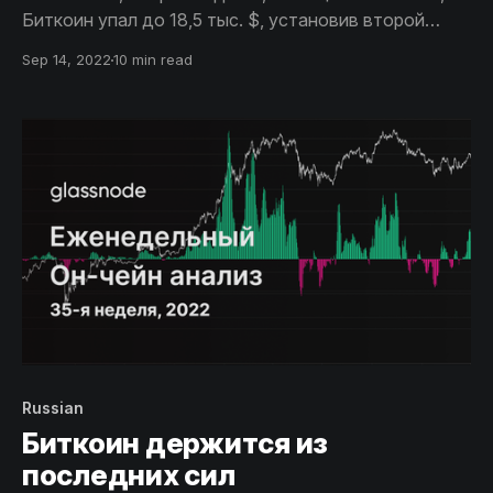
Биткоин упал до 18,5 тыс. $, установив второй
минимум медвежьего цикла. Это привело к тому,
Sep 14, 2022
10 min read
что более 11,8% предложения вернулось к
нереализованным убыткам, что позволило нам
оценить риск дальнейшего снижения и
возможность формирования дна.
Russian
Биткоин держится из
последних сил