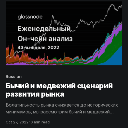
хрестоматийный уровень медвежьего рынка, и
какие риски могут подстерегать его в будущем.
Russian
Бычий и медвежий сценарий
развития рынка
Волатильность рынка снижается до исторических
минимумов, мы рассмотрим бычий и медвежий
сценарии для Биткоина и расскажем о сильном
Oct 27, 2022
10 min read
сокращении доли заемных средств майнеров на