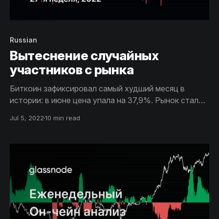
Russian
Вытеснение случайных
участников с рынка
Биткоин зафиксировал самый худший месяц в
истории: в июне цена упала на 37,9%. Рынок стал
свидетелем почти полного вытеснения случайных
Jul 5, 2022
10 min read
участников (так называемых “туристов”), в
качестве последней линии защиты остались только
решительные Холдеры.