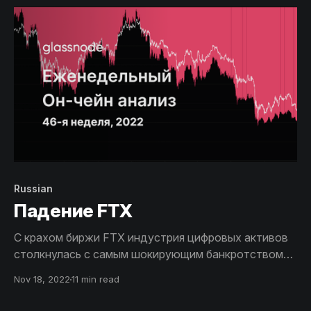
Russian
Падение FTX
С крахом биржи FTX индустрия цифровых активов
столкнулась с самым шокирующим банкротством
депозитария со времен Mt Gox. В этом отчете мы
Nov 18, 2022
11 min read
проанализируем массовый вывод средств с биржи
FTX, стремление к безопасности при