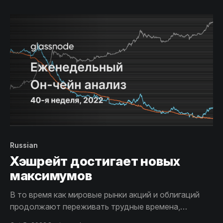
ли сейчас формирование истинного дна, и
скорректируем некоторые показатели Биткоина с
учетом влияния потерянных монет.
Russian
Хэшрейт достигает новых
максимумов
В то время как мировые рынки акций и облигаций
продолжают переживать трудные времена,
хешрейт Биткоина, вопреки всему, достигает