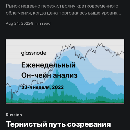
Рынок недавно пережил волну кратковременного
облегчения, когда цена торговалась выше уровня
Реализованной цены в течение 23 дней подряд.
Aug 24, 2022
8 min read
Однако слабость базовой сетевой активности
проявилась в виде распродажи на этой неделе,
когда цены снова упали ниже этого ключевого
уровня базовой стоимости.
Russian
Тернистый путь созревания