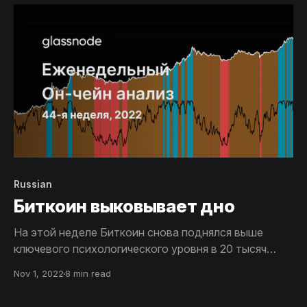
медленно, но верно пополняется инвесторами с
высоким уровнем решимости.
Russian
Биткоин выковывает дно
На этой неделе Биткоин снова поднялся выше
ключевого психологического уровня в 20 тысяч
долларов после нескольких месяцев крайне низкой
Nov 1, 2022
8 min read
волатильности. В этом выпуске мы
проанализируем, как Биткоин может пробить