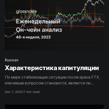
не хватает объема для продолжения.
Russian
Характеристика капитуляции
По мере стабилизации ситуации после краха FTX,
ключевым вопросом становится, является ли
текущая распродажа простым продолжением
Dec 1, 2022
7 min read
медвежьего тренда или же триггером для более
глубокого психологического сдвига уверенности
инвесторов?