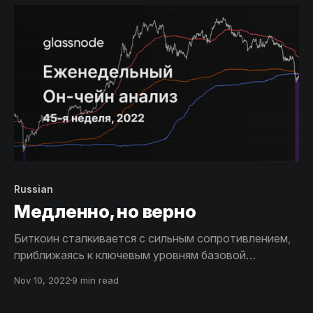
использовании холодных кошельков и реакцию
сильнейших инвесторов Биткойна.
Russian
Медленно, но верно
Биткоин сталкивается с сильным сопротивлением,
приближаясь к ключевым уровням базовой
стоимости. При ранних признаках, указывающих на
Nov 10, 2022
9 min read
позитивный сдвиг в спросе и сближение рыночных
цен на приобретение монет, база холдеров