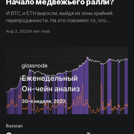
Начало медвежьего ралли?
И BTC, и ETH выросли, выйдя из зоны крайней
перепроданности. На это повлияло то, что
инвесторы стали готовы идти на риск после
Aug 3, 2022
9 min read
июльского заседания FOMC. Теперь актуальным
становится вопрос, является ли происходящее на
рынке ослаблением медвежьего тренда или
началом устойчивого бычьего импульса.
Russian