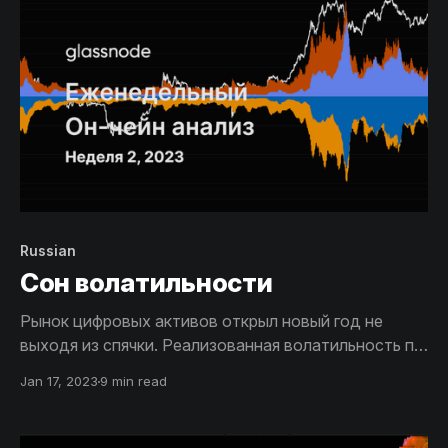
Russian
Cон волатильности
Рынок цифровых активов открыл новый год не
выходя из спячки. Реализованная волатильность по
двум основным активам упала до экстремально
Jan 17, 2023
9 min read
низких значений. Такие периоды предшествовали
взрывным движениям рынка, причем в прошлом за
ними следовали как резкое снижение, так и