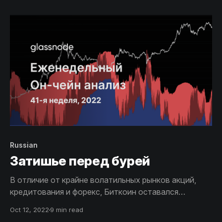
находится на ATL. Совсем скоро рынок ожидает
волатильность, ведь цена Биткоина редко остается
на одном уровне надолго
Russian
Затишье перед бурей
В отличие от крайне волатильных рынков акций,
кредитования и форекс, Биткоин оставался
удивительно стабильным в последние недели. В
Oct 12, 2022
9 min read
этом выпуске мы постараемся оценить, происходит