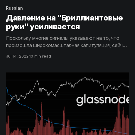
Russian
Давление на "Бриллиантовые
руки" усиливается
Поскольку многие сигналы указывают на то, что
произошла широкомасштабная капитуляция, сейчас
большое внимание уделяется вопросу
Jul 14, 2022
10 min read
формирования дна Биткоина. Здесь мы
проанализируем характеристики и
продолжительность предыдущих медвежьих
циклов, чтобы оценить, что может ждать нас
впереди.