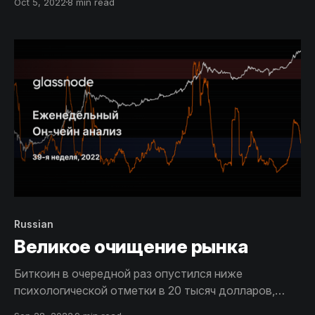
Oct 5, 2022
8 min read
очередного рекордного уровня. В этой статье мы
глубоко погрузимся в сферу майнинга, чтобы
оценить, завершилась ли капитуляция майнеров или
же нет.
Russian
Великое очищение рынка
Биткоин в очередной раз опустился ниже
психологической отметки в 20 тысяч долларов,
ввергнув краткосрочных холдеров в серьезные