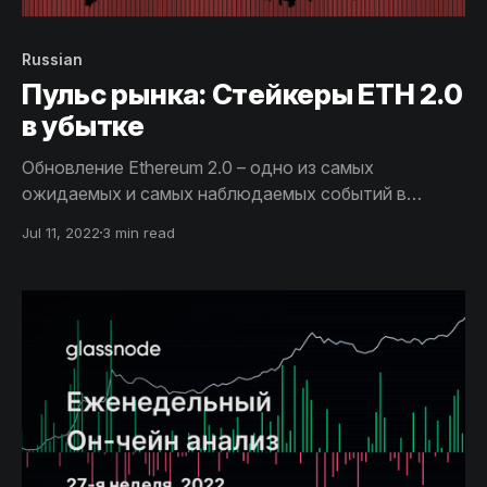
Russian
Пульс рынка: Стейкеры ETH 2.0
в убытке
Обновление Ethereum 2.0 – одно из самых
ожидаемых и самых наблюдаемых событий в
индустрии цифровых активов. Однако, в связи с
Jul 11, 2022
3 min read
блокировкой застейканных ETH и снижения
рыночных цен более чем на 75%, большая часть
инвесторов теперь находятся в убытке.