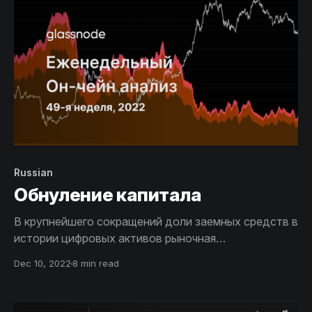
2023 году.
Russian
Обнуление капитала
В крупнейшего сокращений доли заемных средств в
истории цифровых активов рыночная
капитализация Биткоина снизилась настолько, что
Dec 10, 2022
8 min read
весь приток капитала в настоящее время был
ликвидирован. Наблюдается связанный с этим
всплеск активности в сети, однако этой тенденции