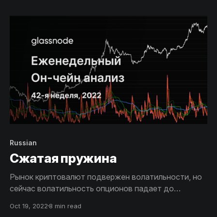
$1,5 млрд., слабой активности в сети, постоянном
истощении бирж и непоколебимой уверенности
Холдеров.
Russian
Сжатая пружина
Рынок криптовалют подвержен волатильности, но
сейчас волатильность опционов падает до
минимумов. Открытый интерес по фьючерсам
Oct 19, 2022
8 min read
достиг ATH, несмотря на то, что объем ликвидаций