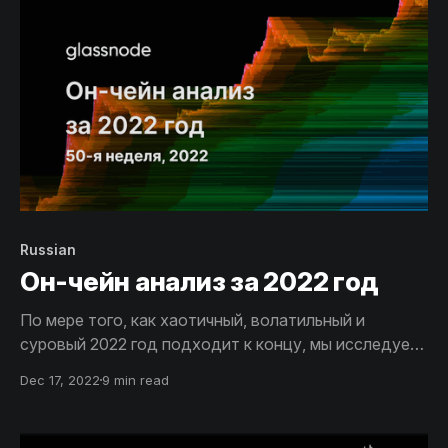
появление бычьих трендов.
Russian
Он-чейн анализ за 2022 год
По мере того, как хаотичный, волатильный и
суровый 2022 год подходит к концу, мы исследуем
положение дел на рынке криптовалют, в частности,
Dec 17, 2022
9 min read
Биткоина, Эфира и стейблкоинов. Этот обзор
станет заключительным выпуском за год, и мы с
нетерпением ждем возвращения в захватывающем