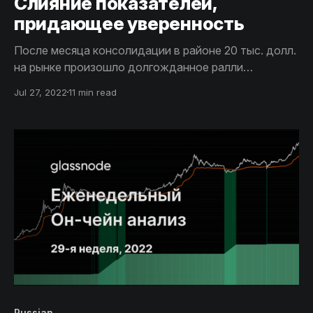
Cлияние показателей,
придающее уверенность
После месяца консолидации в районе 20 тыс. долл.
на рынке произошло долгожданное ралли
“облегчения”. В краткосрочной перспективе
Jul 27, 2022
11 min read
динамика остается благоприятной, однако на нее
все еще оказывают влияние долгосрочные
показатели, которым может потребоваться время
для формирования прочного фундамента.
Russian