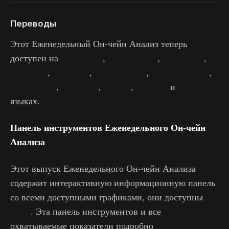
Переводы
Этот Еженедельный Он-чейн Анализ теперь
доступен на
испанском
,
итальянском
,
китайском
,
японском
,
турецком
,
французском
,
португальском
,
персидском
,
польском
,
иврите
,
русском
и
греческом
языках.
Панель инструментов Еженедельного Он-чейн
Анализа
Этот выпуск Еженедельного Он-чейн Анализа
содержит интерактивную информационную панель
со всеми доступными графиками, они доступны
здесь
. Эта панель инструментов и все
охватываемые показатели подробно