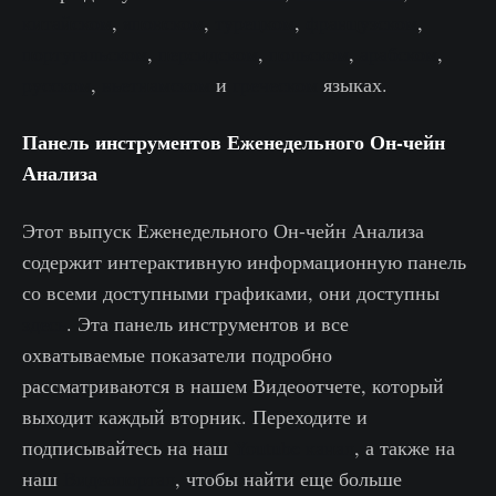
китайском
,
японском
,
турецком
,
французском
,
португальском
,
персидском
,
польском
,
арабском
,
русском
,
вьетнамском
и
греческом
языках.
Панель инструментов Еженедельного Он-чейн
Анализа
Этот выпуск Еженедельного Он-чейн Анализа
содержит интерактивную информационную панель
со всеми доступными графиками, они доступны
здесь
. Эта панель инструментов и все
охватываемые показатели подробно
рассматриваются в нашем Видеоотчете, который
выходит каждый вторник. Переходите и
подписывайтесь на наш
Youtube канал
, а также на
наш
Видеопортал
, чтобы найти еще больше