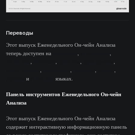
Переводы
Этот выпуск Еженедельного Он-чейн Анализа
теперь доступен на
испанском
,
итальянском
,
китайском
,
японском
,
турецком
,
французском
,
португальском
,
персидском
,
польском
,
иврите
,
русском
и
греческом
языках.
Панель инструментов Еженедельного Он-чейн
Анализа
Этот выпуск Еженедельного Он-чейн Анализа
содержит интерактивную информационную панель