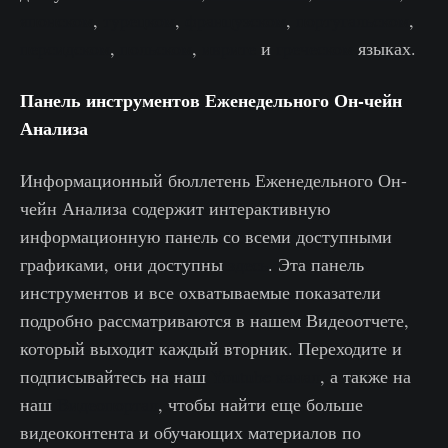
японском
,
турецком
,
французском
,
португальском
,
персидском
,
польском
,
иврите
и
греческом
языках.
Панель инструментов Еженедельного Он-чейн
Анализа
Информационный бюллетень Еженедельного Он-
чейн Анализа содержит интерактивную
информационную панель со всеми доступными
графиками, они доступны
здесь
. Эта панель
инструментов и все охватываемые показатели
подробно рассматриваются в нашем Видеоотчете,
который выходит каждый вторник. Переходите и
подписывайтесь на наш
Youtube канал
, а также на
наш
Видеопортал
, чтобы найти еще больше
видеоконтента и обучающих материалов по