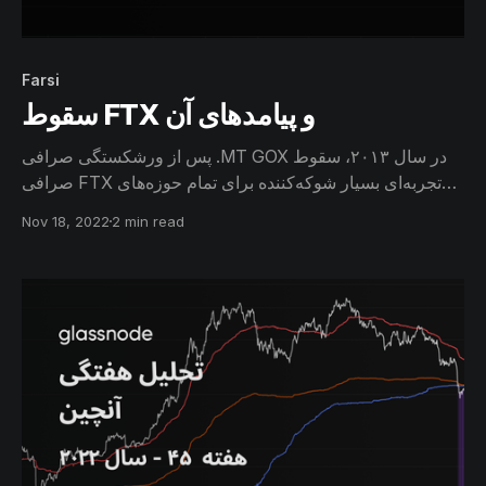
Farsi
سقوط FTX و پیامدهای آن
پس از ورشکستگی صرافی .MT GOX در سال ۲۰۱۳، سقوط
صرافی FTX تجربه‌ای بسیار شوکه‌کننده برای تمام حوزه‌های
مربوط به دارایی‌های دیجیتال بود. در این گزارش به بحران
Nov 18, 2022
2 min read
نقدینگی FTX، خروج سرمایه کاربران از صرافی‌ها و همچنین به
واکنش بااطمینان‌ترین سرمایه‌گذاران بیتکوین به رخدادهای
اخیر، خواهیم پرداخت.