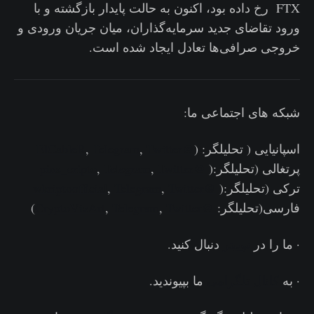
FTX رخ داده بود، اکنون به حالت پایدار بازگشته و با
ورود تقاضای جدید سرمایه‌گذاران، میان جریان ورودی و
خروجی صرافی‌ها تعادل ایجاد شده است.
شبکه های اجتماعی ما:
اسپانیایی ( تحلیلگر: (
@ElCableR
Twitter
,
Telegram
,
پرتغالی (تحلیلگر:(
@pins_cripto
Twitter
,
Telegram
,
ترکی (تحلیلگر:(
@wkriptoofficial
Twitter
,
Telegram
,
فارسی(تحلیلگر:
@CryptoVizArt
Twitter
,
Telegram
,
)
· ما را در
توییتر
دنبال کنید.
· به
کانال تلگرامی
ما بپیوندید.