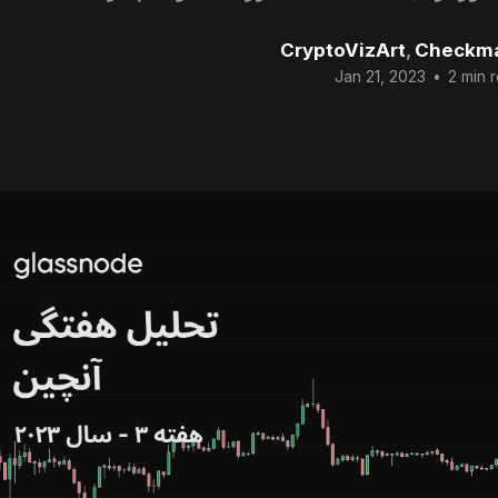
CryptoVizArt
,
Checkm
Jan 21, 2023
•
2 min 