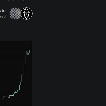
ate
read