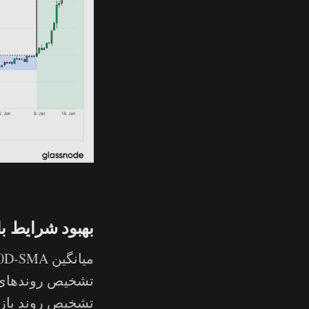
بهبود شرایط با
تشخیص روندهای ک
تشخیص روند بازار