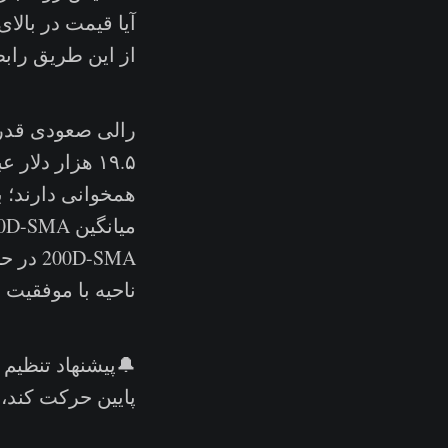
آیا قیمت در بالای
از این طریق راب
رالی صعودی قدرت
۱۹.۵ هزار دلا
0D-SMA
ناحیه با موفقیت به ب
پایین حرکت کند، 