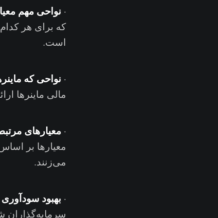
نواحی مهم معیار
·
که برای هر کدام
است.
نواحی که ماینره
·
مالی ماینرها ارائ
معیارهای مرتبط
·
معیارها بر اساس
می‌زنند.‌‌‌‌
بهبود سودآوری ک
·
سرمایه‌گذاران ش