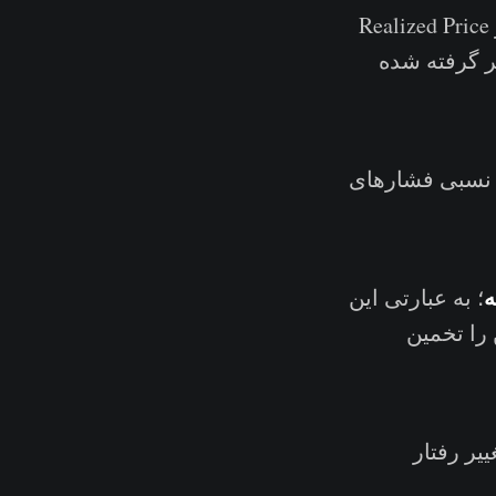
مانند میانگین 200D-SMA و معیار Realized Price
ر گرفته شده
ش نسبی فشارهای
ه
؛ به عبارتی این
را تخمین
یر رفتار