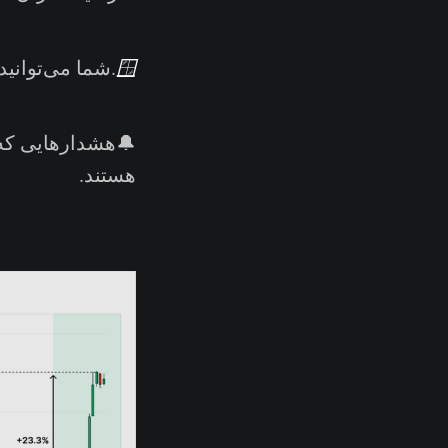
🪟
.شما می‌توانی
🔔هشدارهایی که 
هستند.