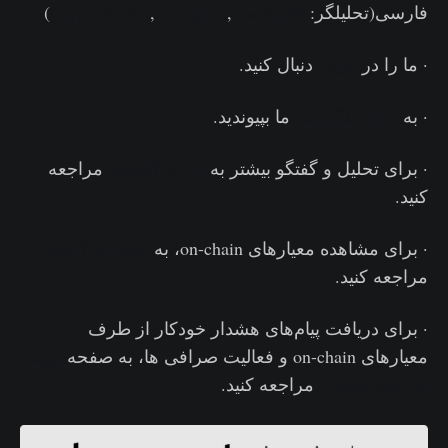
فارسی(تحلیلگر:
@CryptoVizArt
Twitter
,
Telegram
,
)
· ما را در
توییتر
دنبال کنید.
· به
کانال تلگرامی
ما بپیوندید.
· برای تحلیل و گفتگو بیشتر به
فروم گلسنود
مراجعه
کنید.
· برای مشاهده معیارهای on-chain، به
استودیو گلسنود
مراجعه کنید.
· برای دریافت پیام‌های هشدار خودکار از طرف
معیارهای on-chain و فعالیت‌ صرافی ها، به صفحه
توییتر
پیام‌های هشدار
مراجعه کنید.