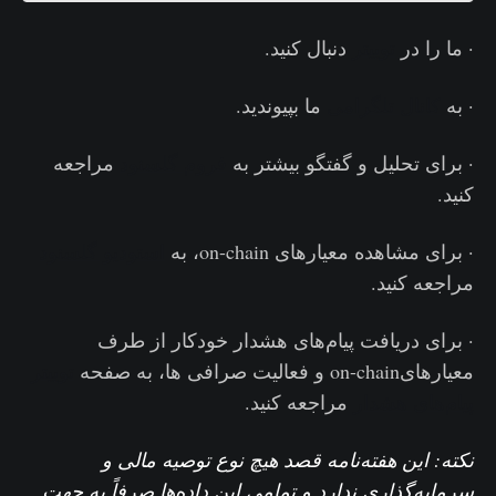
· ما را در
توییتر
دنبال کنید.
· به
کانال تلگرامی
ما بپیوندید.
· برای تحلیل و گفتگو بیشتر به
فروم گلسنود
مراجعه
کنید.
· برای مشاهده معیارهای on-chain، به
استودیو گلسنود
مراجعه کنید.
· برای دریافت پیام‌های هشدار خودکار از طرف
معیارهایon-chain و فعالیت‌ صرافی ها، به صفحه
توییتر
پیام‌های هشدار
مراجعه کنید.
نکته: این هفته‌نامه قصد هیچ نوع توصیه مالی و
سرمایه‌گذاری ندارد و تمامی این داده‌ها صرفاً به جهت