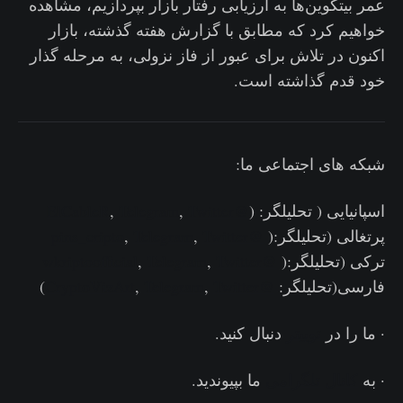
عمر بیتکوین‌ها به ارزیابی رفتار بازار بپردازیم، مشاهده
خواهیم کرد که مطابق با گزارش هفته گذشته، بازار
اکنون در تلاش برای عبور از فاز نزولی، به مرحله گذار
خود قدم گذاشته است.
شبکه های اجتماعی ما:
اسپانیایی ( تحلیلگر: (
@ElCableR
Twitter
,
Telegram
,
پرتغالی (تحلیلگر:(
@pins_cripto
Twitter
,
Telegram
,
ترکی (تحلیلگر:(
@wkriptoofficial
Twitter
,
Telegram
,
فارسی(تحلیلگر:
@CryptoVizArt
Twitter
,
Telegram
,
)
· ما را در
توییتر
دنبال کنید.
· به
کانال تلگرامی
ما بپیوندید.