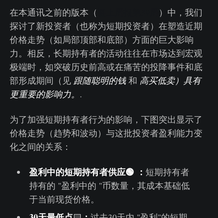
在本通讯之前的版本（
链上周报第39周
）中，我们
探讨了新投资者（也称为短期投资者）在塑造近期
价格走势（如局部顶部和底部）方面的巨大影响
力。相反，长期持有者的活动往往在市场达到宏观
极端时，如突破历史前高或在痛苦的投降事件和底
部形成期间（见
跟随聪明的钱
和
高买低卖
）具有
更重要的影响力。
.
为了加强短期持有者行为的影响，下图突出显示了
价格走势（趋势和波动）与这批投资者盈利能力变
化之间的关系：
盈利中的短期持有者供应🟢 ：
短期持有者
持有的 "盈利中的 "币数量，其成本基础低
于当前现货价格。
30天最低点
：
🟨
过去30天内 "盈利"的短期