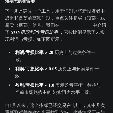
短期恐惧和贪婪
下一步是建立一个工具，用于识别这些新投资者中
恐惧和贪婪的高涨时期，重点关注超买（顶部）或
超卖（底部）信号。我们在
链上周报第18周
中介绍
了
STH-供应利润/亏损比率
，它按比例显示了未实
现利润与亏损。如下图所示：
利润/亏损比率 > 20
历史上与过热条件一
致。
利润/亏损比率 < 0.05
历史上与超卖条件一
致。
盈利/亏损比率 ~ 1.0
表示盈亏平衡，往往与
当前市场趋势中的支撑/阻力水平一致。
自1月以来，这个指标已经交易在1以上，其中几次
重新测试并在这个水平找到支持。这些情况历来与