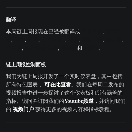
翻译
本周链上周报现在已经被翻译成
西班牙语
,
意大利
语
,
中文
,
日语
,
土耳其语
，
法语
,
葡萄牙语
,
波斯语
,
波兰语
,
阿拉伯语
俄语
,
越南语
和
希腊语
。
链上周报控制面板
我们为链上周报开发了一个实时仪表盘，其中包括
可在此查看
所有特色图表，
。我们在每周二发布的
视频报告中进一步探讨了这个仪表板和所有涵盖的
Youtube
频道
指标。访问并订阅我们的
，并访问我们
视频门户
的
获得更多的视频内容和指标教程。