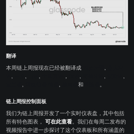
翻译
本周链上周报现在已经被翻译成
西班牙语
,
意大利
语
,
中文
,
日语
,
土耳其语
，
法语
,
葡萄牙语
,
波斯语
,
波兰语
,
阿拉伯语
俄语
,
越南语
和
希腊语
。
链上周报控制面板
我们为链上周报开发了一个实时仪表盘，其中包括
可在此查看
所有特色图表，
。我们在每周二发布的
视频报告中进一步探讨了这个仪表板和所有涵盖的