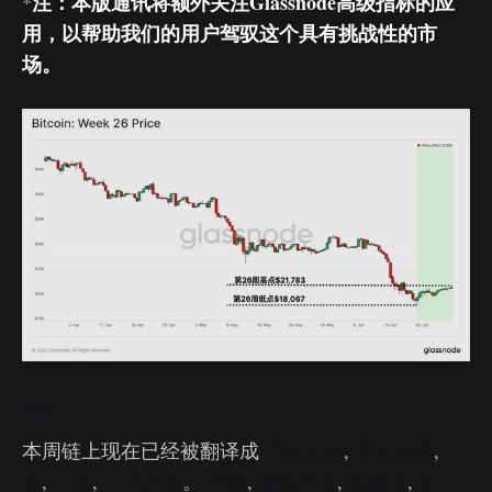
注：本版通讯将额外关注Glassnode高级指标的应
*
用，以帮助我们的用户驾驭这个具有挑战性的市
场。
翻译
本周链上现在已经被翻译成
西班牙语
,
意大利语
,
中
文
,
日语
,
土耳其语
。
法语
,
葡萄牙语
,
波斯语
,
波兰