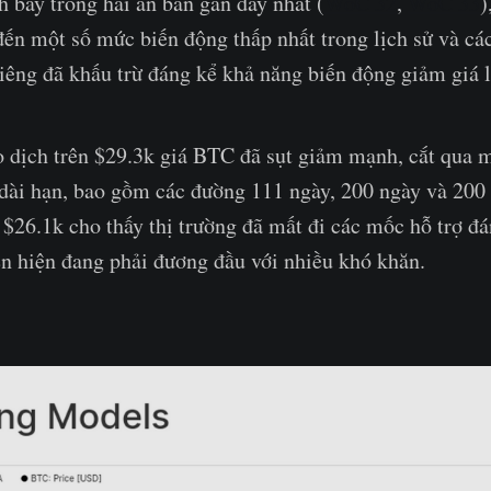
h bày trong hai ấn bản gần đây nhất (
WoC 32
,
WoC 33
)
ến một số mức biến động thấp nhất trong lịch sử và các
iêng đã khấu trừ đáng kể khả năng biến động giảm giá l
o dịch trên $29.3k giá BTC đã sụt giảm mạnh, cắt qua 
dài hạn, bao gồm các đường 111 ngày, 200 ngày và 200 
26.1k cho thấy thị trường đã mất đi các mốc hỗ trợ đ
ên hiện đang phải đương đầu với nhiều khó khăn.