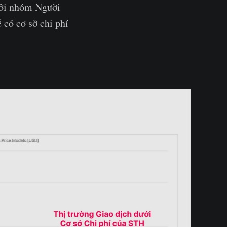
bởi nhóm Người
 có cơ sở chi phí