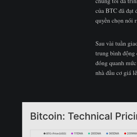
chúng tôi đã trìn
của BTC đã đạt đ
quyền chọn nói r
Sau vài tuần gia
trung bình động 
đóng quanh mức $
nhà đầu cơ giá l