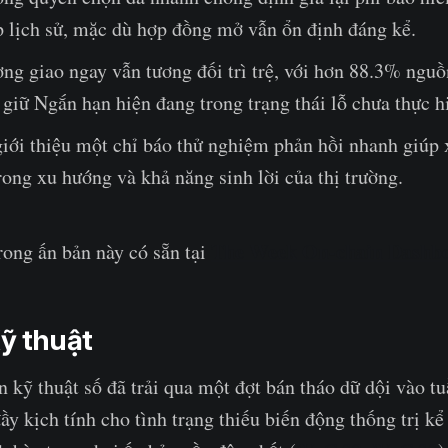
p lịch sử, mặc dù hợp đồng mở vẫn ổn định đáng kể.
ờng giao ngay vẫn tương đối trì trệ, với hơn 88.3% ngu
iữ Ngắn hạn hiện đang trong trạng thái lỗ chưa thực h
giới thiệu một chỉ báo thử nghiệm phản hồi nhanh giúp 
ong xu hướng và khả năng sinh lời của thị trường.
The Week On-chain Dashb
rong ấn bản này có sẵn tại
Kỹ thuật
ản kỹ thuật số đã trải qua một đợt bán tháo dữ dội vào t
ầy kịch tính cho tình trạng thiếu biến động thống trị kể