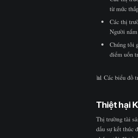
từ mức thấ
Các thị trư
Người nắm g
Chúng tôi 
điểm uốn tr
📊 Các biểu đồ t
Thiệt hại 
Thị trường tài s
dấu sự kết thúc đ