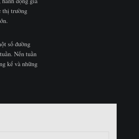
, hành động giá
 thị trường
ớn.
một số đường
tuần. Nến tuần
áng kể và những