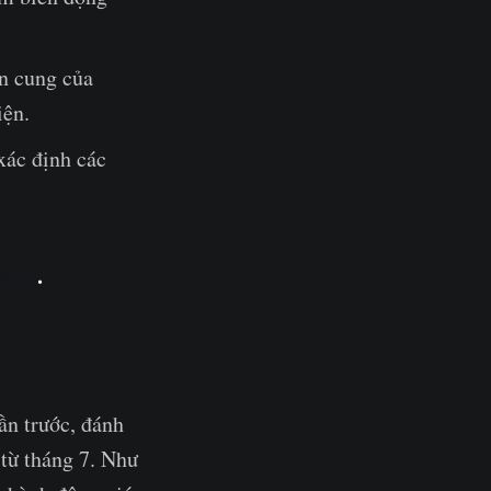
ồn cung của
iện.
xác định các
oard
.
uần trước, đánh
 từ tháng 7. Như