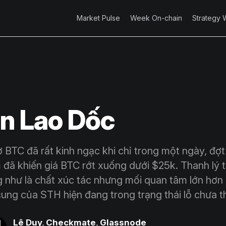
Market Pulse
Week On-chain
Strategy 
in Lao Dốc
 BTC đã rất kinh ngạc khi chỉ trong một ngày, đợt
 đã khiến giá BTC rớt xuống dưới $25k. Thanh lý t
g như là chất xúc tác nhưng mối quan tâm lớn hơn 
ng của STH hiện đang trong trạng thái lỗ chưa th
Lê Duy
,
Checkmate
,
Glassnode