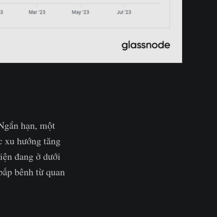
 Ngắn hạn, một
c xu hướng tăng
iện đang ở dưới
 bấp bênh từ quan