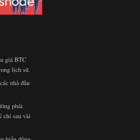
iến giá BTC
ong lịch sử.
 các nhà đầu
ường phái
ý chỉ sau vài
ểm biến động