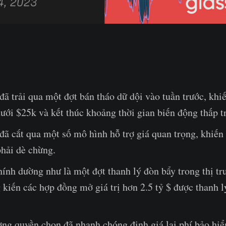
đã trải qua một đợt bán tháo dữ dội vào tuần trước, kh
ưới $25k và kết thúc khoảng thời gian biến động thấp tr
đã cắt qua một số mô hình hỗ trợ giá quan trọng, khiến
phải dè chừng.
ính dường như là một đợt thanh lý đòn bẩy trong thị tr
 kiến các hợp đồng mở giá trị hơn 2.5 tỷ $ được thanh l
ường quyền chọn đã nhanh chóng định giá lại phí bảo hi