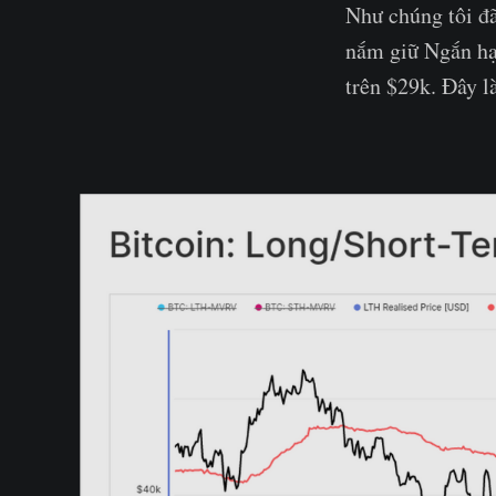
Như chúng tôi đã
nắm giữ Ngắn hạn
trên $29k. Đây l