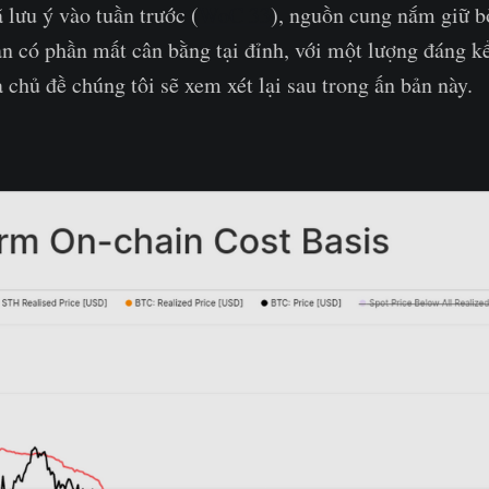
 lưu ý vào tuần trước (
WoC 33
), nguồn cung nắm giữ 
 có phần mất cân bằng tại đỉnh, với một lượng đáng kể
à chủ đề chúng tôi sẽ xem xét lại sau trong ấn bản này.