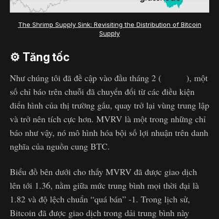
The Shrimp Supply Sink: Revisiting the Distribution of Bitcoin
Supply
⚙️ Tăng tốc
Như chúng tôi đã đề cập vào đầu tháng 2 (
WoC 6
), một
số chỉ báo trên chuỗi đã chuyển đổi từ các điều kiện
điển hình của thị trường gấu, quay trở lại vùng trung lập
và trở nên tích cực hơn. MVRV là một trong những chỉ
báo như vậy, nó mô hình hóa bội số lợi nhuận trên danh
nghĩa của nguồn cung BTC.
Biểu đồ bên dưới cho thấy MVRV đã được giao dịch
lên tới 1.36, nằm giữa mức trung bình mọi thời đại là
1.82 và độ lệch chuẩn “quá bán” -1. Trong lịch sử,
Bitcoin đã được giao dịch trong dải trung bình này