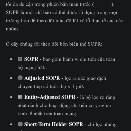
tôi đã đề cập trong phiên bản tuần trước (
WoC 11
).
SOPR là một chỉ báo có thể được sử dụng trong mọi
trường hợp để theo dõi mức độ lãi và lỗ thực tế của các
nhóm.
Ở đây chúng tôi theo dõi bốn biến thể SOPR:
SOPR
🟢
- bao gồm hành vi chi tiêu của toàn
bộ mạng lưới.
Adjusted SOPR
🔵
- lọc ra các giao dịch
chuyển tiếp có tuổi thọ < 1 giờ.
Entity-Adjusted SOPR
🟠
- là bộ lọc rõ ràng
nhất dành cho hoạt động chi tiêu có ý nghĩa
kinh tế nhất trên toàn mạng.
Short-Term Holder SOPR
🔴
- chỉ lọc những