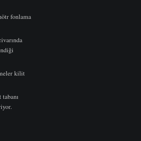
 nötr fonlama
civarında
endiği
eler kilit
t tabanı
iyor.