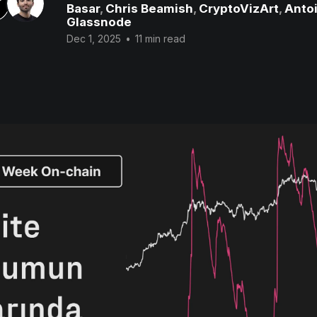
Basar
,
Chris Beamish
,
CryptoVizArt
,
Antoi
Glassnode
Dec 1, 2025
•
11 min read