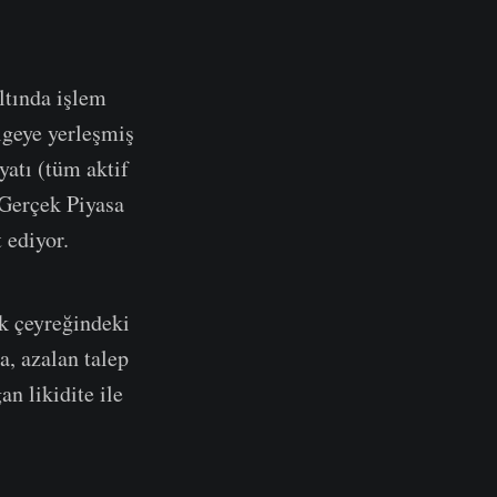
ltında işlem
ölgeye yerleşmiş
yatı (tüm aktif
n Gerçek Piyasa
 ediyor.
lk çeyreğindeki
a, azalan talep
an likidite ile