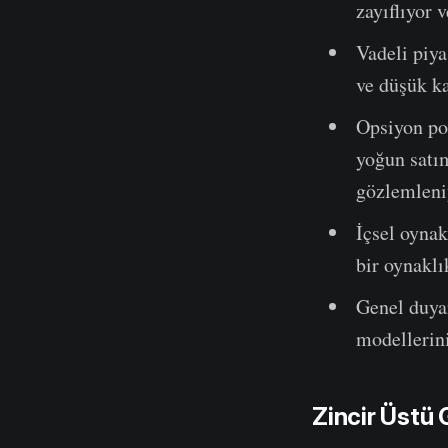
zayıflıyor 
Vadeli piya
ve düşük ka
Opsiyon po
yoğun satı
gözlemleni
İçsel oynak
bir oynaklı
Genel duyar
modellerini
Zincir Üstü 