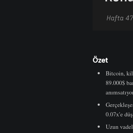
Özet
Bitcoin, ki
89.000$ ban
anımsatıyor
Gerçekleşen
0.07x'e düş
Uzun vadel