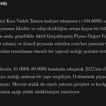
eniş
ri Kısa Vadeli Tutucu maliyet tabanının (~104.600$) a
yasanın likidite ve talep eksikliğini ortaya koyan bir b
u anda, genellikle Aktif Gerçekleşmiş Piyasa Değeri Fi
t tabanı) ve ikincil piyasada edinilen coin'leri yansıta
ından tanımlanan önemli bir yapısal aralığı yeniden test
itcoin, 81.000$–89.000$ bandında sıkışarak 2022'nin i
ası aralığı andıran bir yapı sergiliyor. O dönemde piyas
mıştı. Mevcut aralık da sınırlı yatırım girişleri ve kırılg
asanın aşağı yönlü sürüklenişini yansıtıyor.