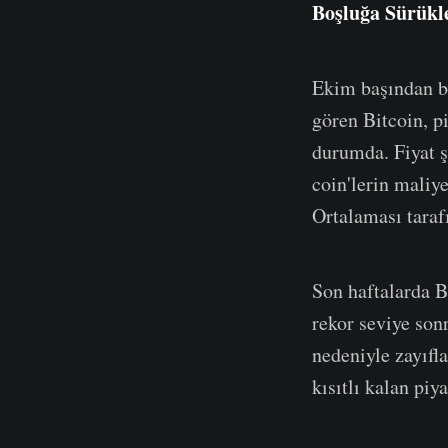
Boşluğa Sürükl
Ekim başından be
gören Bitcoin, pi
durumda. Fiyat ş
coin'lerin maliye
Ortalaması taraf
Son haftalarda B
rekor seviye sonr
nedeniyle zayıfla
kısıtlı kalan piy