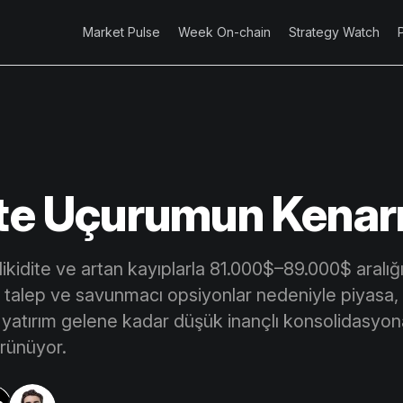
Market Pulse
Week On-chain
Strategy Watch
ite Uçurumun Kenar
 likidite ve artan kayıplarla 81.000$–89.000$ aralığ
talep ve savunmacı opsiyonlar nedeniyle piyasa, k
i yatırım gelene kadar düşük inançlı konsolidasy
rünüyor.