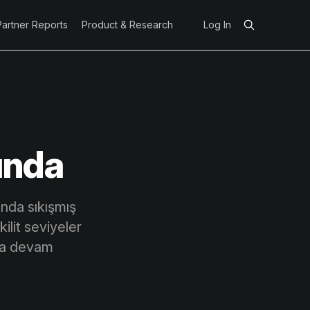
Partner Reports
Product & Research
Log In
ında
ında sıkışmış
ilit seviyeler
ona devam