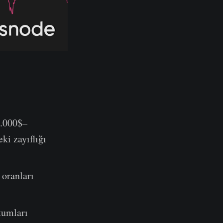
1.000$–
ki zayıflığı
 oranları
tumları