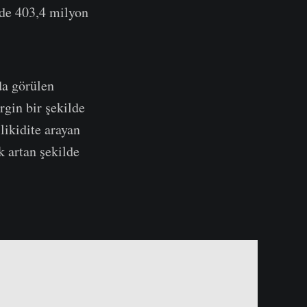
nde 403,4 milyon
da görülen
rgin bir şekilde
likidite arayan
k artan şekilde