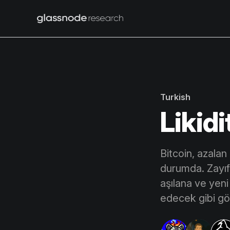
Turkish
Likid
Bitcoin, azalan
durumda. Zayıf 
aşılana ve yen
edecek gibi gö