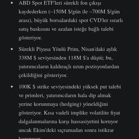
ABD Spot ETF'leri sürekli fon çıkışı
kaydederken (–150M $/gün ile –700M $/gün
arası), büyük borsalardaki spot CVD'ler ısrarlı
satış baskısını ve azalan isteğe bağlı talebi
gösteriyor.
Sürekli Piyasa Yönlü Prim, Nisan'daki aylık
338M $ seviyesinden 118M $'a düştü; bu,
yatırımcıların kaldıraçlı uzun pozisyonlardan
çekildiğini gösteriyor.
100K $ strike seviyesindeki yüksek put talebi
ve primleri, yatırımcıların hala dip almak
yerine korunmaya (hedging) yöneldiğini
gösteriyor. Kısa vadeli implike volatilite fiyat
dalgalanmalarına karşı hassasiyetini koruyor
ancak Ekim'deki sıçramadan sonra istikrar
kazanıyor.