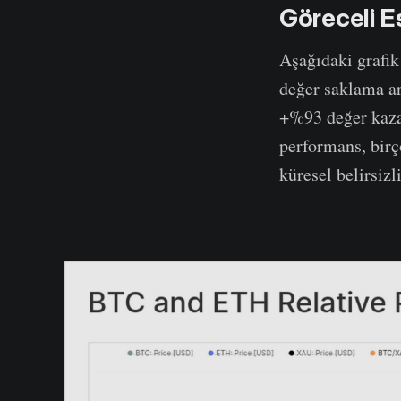
Göreceli E
Aşağıdaki grafik
değer saklama ar
+%93 değer kazan
performans, birç
küresel belirsizl