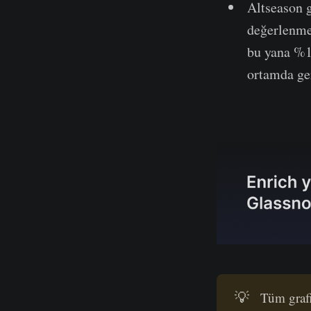
Altseason 
değerlenme
bu yana %11
ortamda ge
💡
Tüm grafi