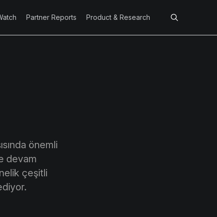
Watch
Partner Reports
Product & Research
şısında önemli
ye devam
lik çeşitli
diyor.