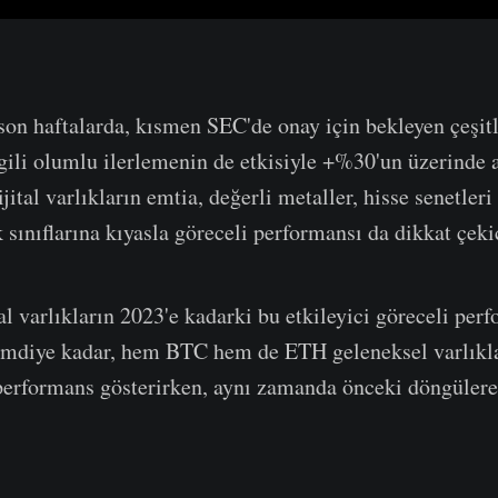
ı son haftalarda, kısmen SEC'de onay için bekleyen çeşit
lgili olumlu ilerlemenin de etkisiyle +%30'un üzerinde a
ital varlıkların emtia, değerli metaller, hisse senetleri 
 sınıflarına kıyasla göreceli performansı da dikkat çeki
al varlıkların 2023'e kadarki bu etkileyici göreceli per
Şimdiye kadar, hem BTC hem de ETH geleneksel varlıkl
performans gösterirken, aynı zamanda önceki döngülere