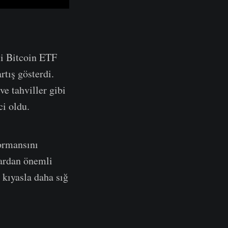
li Bitcoin ETF
rtış gösterdi.
ve tahviller gibi
ci oldu.
formansını
ardan önemli
 kıyasla daha sığ