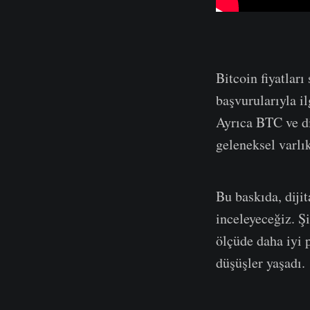
Bitcoin fiyatlar
başvurularıyla i
Ayrıca BTC ve dij
geleneksel varlık
Bu baskıda, dijit
inceleyeceğiz. 
ölçüde daha iyi 
düşüşler yaşadı.