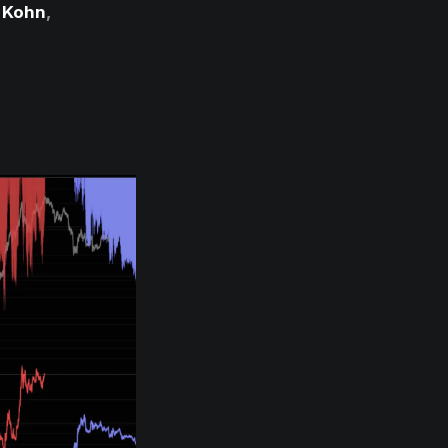
e Kohn
,