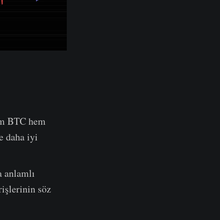
 hem BTC hem
e daha iyi
a anlamlı
işlerinin söz