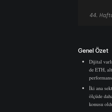
Genel Özet
Dijital var
de ETH, alt
performans
İki ana sek
ölçüde daha
konusu old