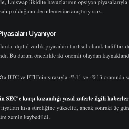
le, Uniswap likidite havuzlarının opsiyon piyasalarıyla 
sahip olduğunu derinlemesine araştırıyoruz.
k Piyasaları Uyanıyor
arda, dijital varlık piyasaları tarihsel olarak hafif bir
dı. Bu durum öncelikle iki önemli olaydan kaynakland
s
'ta BTC ve ETH'nin sırasıyla -%11 ve -%13 oranında sa
in SEC'e karşı kazandığı yasal zaferle ilgili haberler
fiyatları kısa süreliğine yükseltti, ancak sonraki üç gün
tüm zemin kaybedildi.