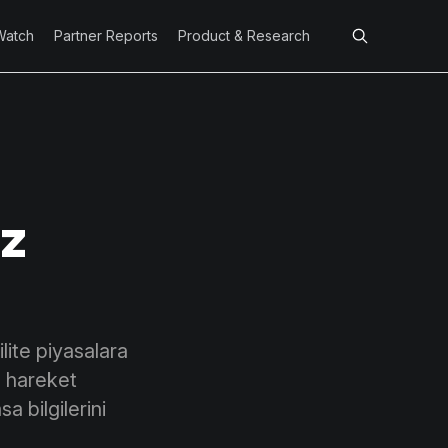
Watch
Partner Reports
Product & Research
ız
lite piyasalara
u hareket
a bilgilerini