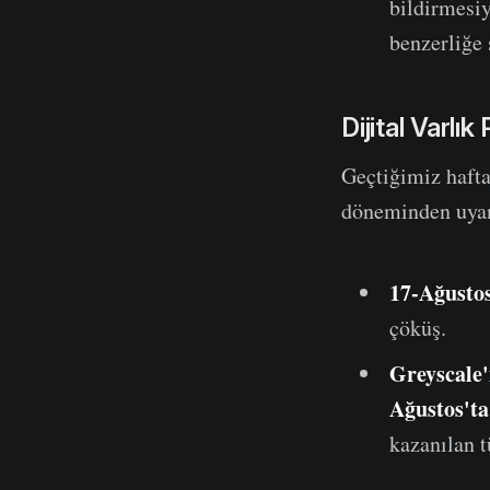
bildirmesiy
benzerliğe 
Dijital Varlı
Geçtiğimiz haftal
döneminden uyan
17-Ağusto
çöküş.
Greyscale'
Ağustos'ta
kazanılan 