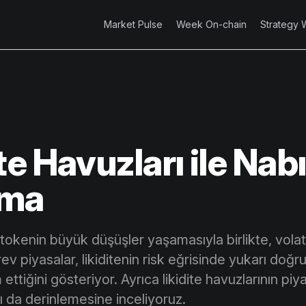
Market Pulse
Week On-chain
Strategy 
te Havuzları ile Nab
ama
okenin büyük düşüşler yaşamasıyla birlikte, volati
ev piyasalar, likiditenin risk eğrisinde yukarı doğr
tiğini gösteriyor. Ayrıca likidite havuzlarının piyas
nı da derinlemesine inceliyoruz.