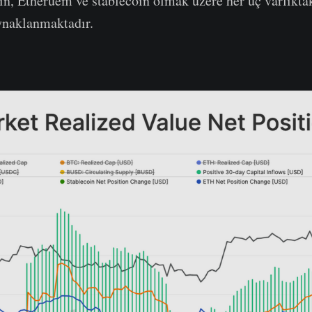
in, Etheruem ve stablecoin olmak üzere her üç varlıkta
ynaklanmaktadır.