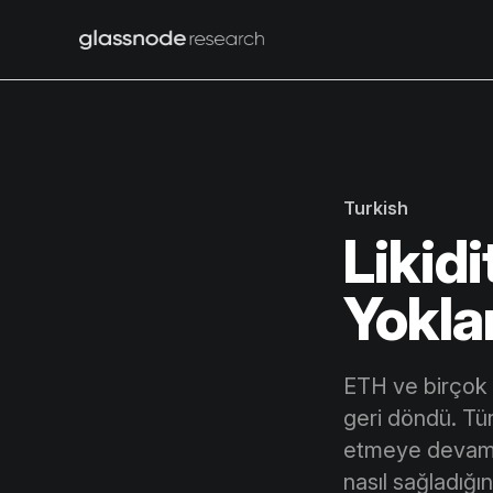
Turkish
Likidi
Yokl
ETH ve birçok t
geri döndü. Tür
etmeye devam et
nasıl sağladığı