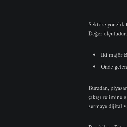
Sektöre yönelik 
Değer ölçütüdür. 
İki majör 
Önde gelen
Buradan, piyasan
çıkışı rejimine g
sermaye dijital va