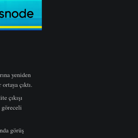
arına yeniden
 ortaya çıktı.
ite çıkışı
 göreceli
ında görüş