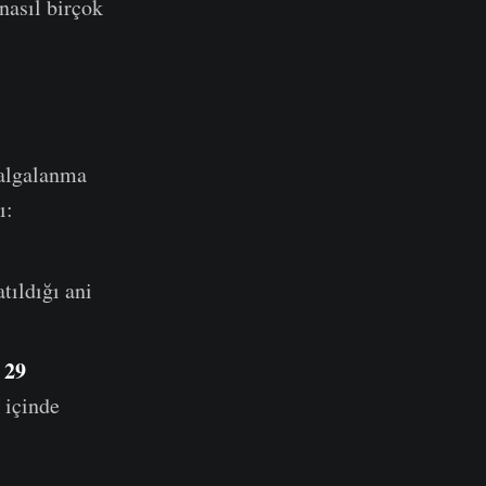
nasıl birçok
 dalgalanma
ı:
tıldığı ani
 29
 içinde