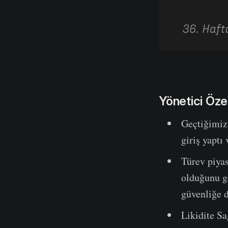
Yönetici Öze
Geçtiğimiz 
giriş yaptı
Türev piyas
olduğunu gö
güvenliğe d
Likidite Sa