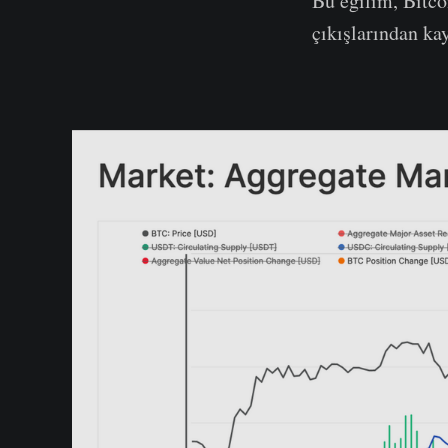
Bu eğilim, Bitco
çıkışlarından ka