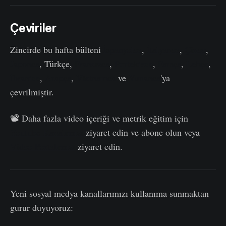
Çeviriler
Zincirde bu hafta bülteni
İspanyolca
,
İtalyanca
,
Çince
,
Japonca
, Türkçe,
Fransızca
,
Portekizce
,
Farsça
,
Lehçe
,
İbranice
,
Arapça
,
Vietnamca
ve
Yunanca
'ya
çevrilmiştir.
📽️ Daha fazla video içeriği ve metrik eğitim için
Youtube Kanalımızı
ziyaret edin ve abone olun veya
Video Portalımızı
ziyaret edin.
Yeni sosyal medya kanallarımızı kullanıma sunmaktan
gurur duyuyoruz: