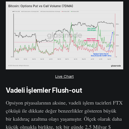
Live Chart
Vadeli İşlemler Flush-out
Opsiyon piyasalarının aksine, vadeli işlem tacirleri FTX
çöküşü ile dikkate değer benzerlikler gösteren büyük
bir kaldıraç azaltma olayı yaşamıştır. Ölçek olarak daha
küçük olmakla birlikte, tek bir günde 2,5 Milyar $