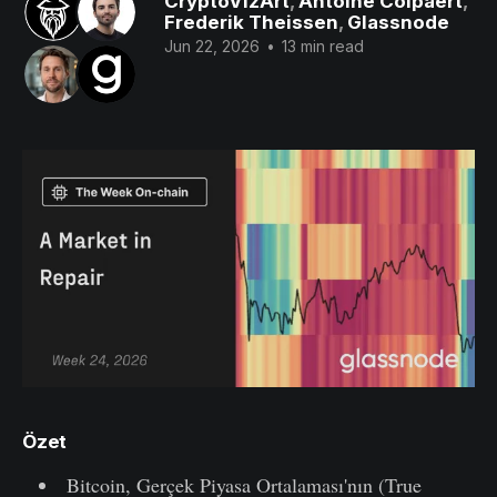
CryptoVizArt
,
Antoine Colpaert
,
Frederik Theissen
,
Glassnode
Jun 22, 2026
•
13 min read
Özet
Bitcoin, Gerçek Piyasa Ortalaması'nın (True