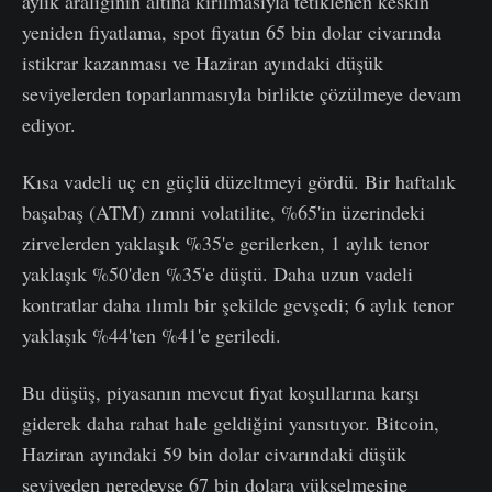
aylık aralığının altına kırılmasıyla tetiklenen keskin
yeniden fiyatlama, spot fiyatın 65 bin dolar civarında
istikrar kazanması ve Haziran ayındaki düşük
seviyelerden toparlanmasıyla birlikte çözülmeye devam
ediyor.
Kısa vadeli uç en güçlü düzeltmeyi gördü. Bir haftalık
başabaş (ATM) zımni volatilite, %65'in üzerindeki
zirvelerden yaklaşık %35'e gerilerken, 1 aylık tenor
yaklaşık %50'den %35'e düştü. Daha uzun vadeli
kontratlar daha ılımlı bir şekilde gevşedi; 6 aylık tenor
yaklaşık %44'ten %41'e geriledi.
Bu düşüş, piyasanın mevcut fiyat koşullarına karşı
giderek daha rahat hale geldiğini yansıtıyor. Bitcoin,
Haziran ayındaki 59 bin dolar civarındaki düşük
seviyeden neredeyse 67 bin dolara yükselmesine