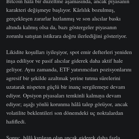
Bitcoin hâlâ bir düzeltme aşamasında, ancak piyasanın
karakteri değişmeye başlıyor. Kârlılık bozulmuş,
gerçekleşen zararlar hızlanmış ve son alıcılar baskı
altında kalmış olsa da, bazı göstergeler piyasanın
zorunlu satıştan istikrara doğru ilerlediğini gösteriyor.
Likidite koşulları iyileşiyor, spot emir defterleri yeniden
inşa ediliyor ve pasif alıcılar giderek daha aktif hale
geliyor. Aynı zamanda, ETF yatırımcıları pozisyonlarını
agresif bir şekilde azaltmak yerine tutma sürelerini
uzatarak nispeten güçlü bir inanç sergilemeye devam
ediyor. Opsiyon piyasaları temkinli kalmaya devam
ediyor; aşağı yönlü korunma hâlâ talep görüyor, ancak
volatilite beklentileri son dönemdeki uç noktalardan
hafifledi.
Sonuç, hâlâ kırılgan olan ancak giderek daha fazla