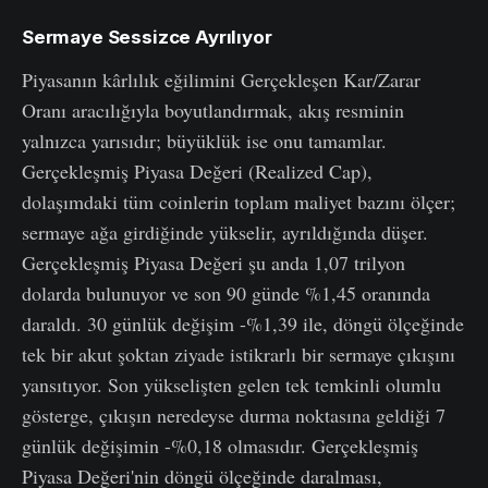
Sermaye Sessizce Ayrılıyor
Piyasanın kârlılık eğilimini Gerçekleşen Kar/Zarar
Oranı aracılığıyla boyutlandırmak, akış resminin
yalnızca yarısıdır; büyüklük ise onu tamamlar.
Gerçekleşmiş Piyasa Değeri (Realized Cap),
dolaşımdaki tüm coinlerin toplam maliyet bazını ölçer;
sermaye ağa girdiğinde yükselir, ayrıldığında düşer.
Gerçekleşmiş Piyasa Değeri şu anda 1,07 trilyon
dolarda bulunuyor ve son 90 günde %1,45 oranında
daraldı. 30 günlük değişim -%1,39 ile, döngü ölçeğinde
tek bir akut şoktan ziyade istikrarlı bir sermaye çıkışını
yansıtıyor. Son yükselişten gelen tek temkinli olumlu
gösterge, çıkışın neredeyse durma noktasına geldiği 7
günlük değişimin -%0,18 olmasıdır. Gerçekleşmiş
Piyasa Değeri'nin döngü ölçeğinde daralması,