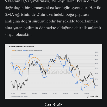
SMA'nın 0,53 yazdırması, ayı koşullarını kesin olarak
doğrulayan bir sermaye akışı konfigürasyonudur. Her iki
SMA eğrisinin de 2'nin üzerindeki boğa piyasası
aralığına doğru sürdürülebilir bir şekilde toparlanması,
altta yatan eğilimin dönmekte olduğuna dair ilk anlamlı
sinyal olacaktır.
Canlı Grafik