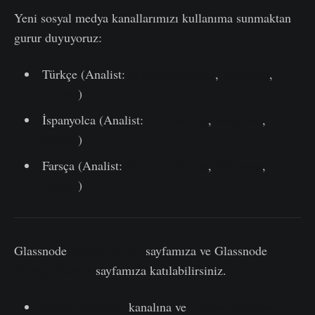
Yeni sosyal medya kanallarımızı kullanıma sunmaktan
gurur duyuyoruz:
Türkçe (Analist:
@wkriptoofficial
,
Telegram
,
Twitter
)
İspanyolca (Analist:
@ElCableR
,
Telegram
,
Twitter
)
Farsça (Analist:
@CryptoVizArt
,
Telegram
,
Twitter
)
Glassnode
Resmi Twitter
sayfamıza ve Glassnode
Türkiye Twitter
sayfamıza katılabilirsiniz.
Resmi Telegram
kanalına ve
Türkiye Telegram