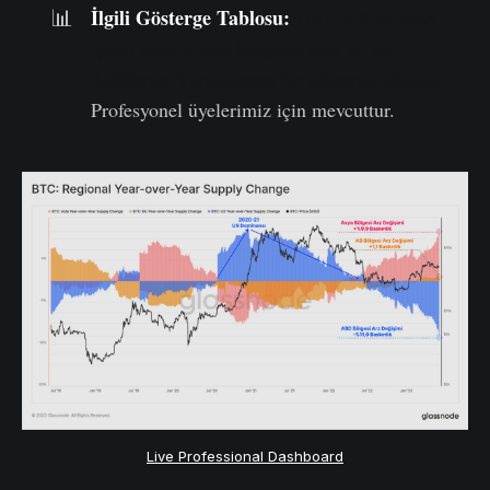
İlgili Gösterge Tablosu:
📊
ABD, AB ve Asya
işlem saatleri için bölgesel fiyat ve arz
değişimini karşılaştıran bir gösterge tablosu
Profesyonel üyelerimiz için mevcuttur.
Live Professional Dashboard