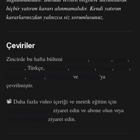
hiçbir yatırım kararı alınmamalıdır. Kendi yatırım
kararlarınızdan yalnızca siz sorumlusunuz.
Çeviriler
Zincirde bu hafta bülteni
İspanyolca
,
İtalyanca
,
Çince
,
Japonca
, Türkçe,
Fransızca
,
Portekizce
,
Farsça
,
Lehçe
,
İbranice
,
Arapça
,
Vietnamca
ve
Yunanca
'ya
çevrilmiştir.
📽️ Daha fazla video içeriği ve metrik eğitim için
Youtube Kanalımızı
ziyaret edin ve abone olun veya
Video Portalımızı
ziyaret edin.