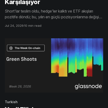
Karşılaşıyor
Short'lar teslim oldu, hedge'ler kalktı ve ETF akışları
pozitife döndü; bu, yılın en güçlü pozisyonlanma değişimi
oldu. Beslediği yükseliş şimdi bu ayı piyasasını tanımlayan
Jul 24, 2026
10 min read
arz duvarında ve Kısa Vadeli Yatırımcı Maliyet Bazı'nda
yaşanacaklar, bu sıkışmanın neye dönüşeceğini
belirleyecek.
Turkish