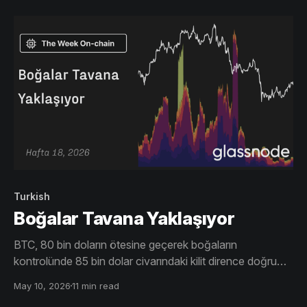
evrelerinin altında kalmasına neden oluyor.
Turkish
Boğalar Tavana Yaklaşıyor
BTC, 80 bin doların ötesine geçerek boğaların
kontrolünde 85 bin dolar civarındaki kilit dirence doğru
ilerliyor. ETF talebi artıyor ve kısa pozisyonlar devam
May 10, 2026
11 min read
ediyor, ancak daha güçlü spot takibi olmadan tepedeki