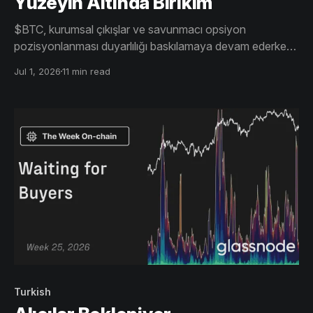
Yüzeyin Altında Birikim
$BTC, kurumsal çıkışlar ve savunmacı opsiyon
pozisyonlanması duyarlılığı baskılamaya devam ederken
60.000 doların altına geriledi. Ancak yüzeyin altında,
Jul 1, 2026
11 min read
uzun vadeli yatırımcılar ve sabırlı alıcılar arzı emmeye
başlıyor ve bu da bir dip oluşum sürecinin erken
aşamalarına işaret ediyor.
Turkish