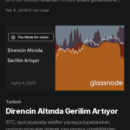
rağmen 30 günlük ortalama hâlâ düşük seviyede. Bu
Feb 8, 2026
12 min read
durum, satış baskısının sürekli bir alımla karşılanmadığı bir
talep boşluğunu yansıtıyor.
Turkish
Direncin Altında Gerilim Artıyor
BTC, spot piyasada teklifler yavaşça toparlanırken,
opsiyon piyasaları giderek savunmaya yöneldiğinden,