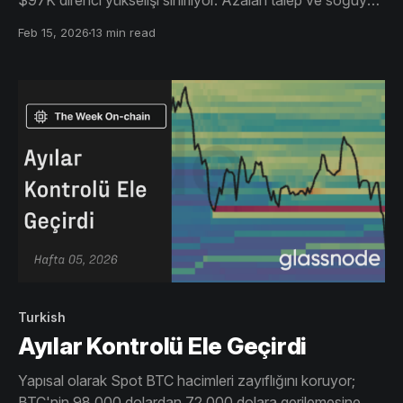
$97K direnci yükselişi sınırlıyor. Azalan talep ve soğuyan
işlemler fiyatın tepkisel kalmasına yol açıyor.
Feb 15, 2026
13 min read
Turkish
Ayılar Kontrolü Ele Geçirdi
Yapısal olarak Spot BTC hacimleri zayıflığını koruyor;
BTC'nin 98.000 dolardan 72.000 dolara gerilemesine