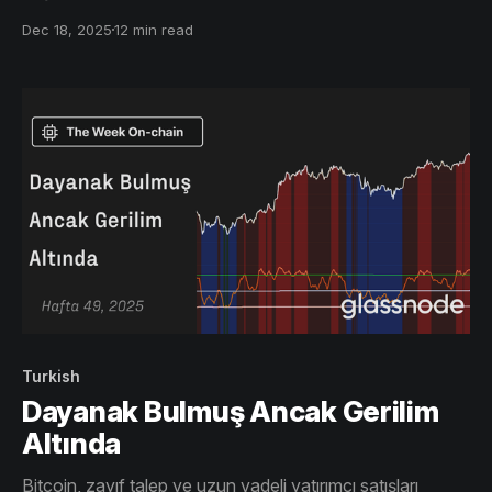
sıkışmış durumda. Tüm piyasa verileri, bu dar aralıkta
Dec 18, 2025
12 min read
zamana bağlı bir konsolidasyon dönemine işaret ediyor.
Turkish
Dayanak Bulmuş Ancak Gerilim
Altında
Bitcoin, zayıf talep ve uzun vadeli yatırımcı satışları