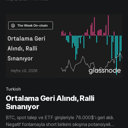
istikrar kazanıyor, ancak talep zayıf. Yoğun kısa
pozisyonlanma, aralık bağlı piyasada sıkışma potansiyeli
bırakıyor.
Turkish
Ortalama Geri Alındı, Ralli
Sınanıyor
BTC, spot talep ve ETF girişleriyle 78.000$'ı geri aldı.
Negatif fonlamayla short birikimi sıkışma potansiyeli