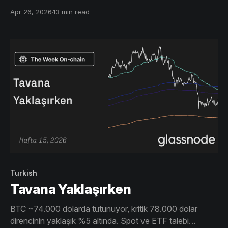
taşıyor. Ancak yüksek realize kârlar ve düşük volatilite
Apr 26, 2026
13 min read
temkinli sinyali verirken, 80.000$'da direnç bekleniyor.
Turkish
Tavana Yaklaşırken
BTC ~74.000 dolarda tutunuyor, kritik 78.000 dolar
direncinin yaklaşık %5 altında. Spot ve ETF talebi