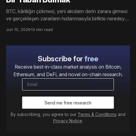
BTC, kârlılığın çökmesi, yeni alıcıların derin zarara girmesi
ve gerçekleşen zararların hızlanmasıyla birlikte neredeyse
60 bin dolara kadar geriledi. Bu sırada kurumsal talep
Jun 15, 2026
13 min read
zayıfladı, hazine alımları yavaşladı ve opsiyon piyasaları
sıkı bir şekilde savunmacı kalmaya devam etti.
Subscribe for
free
Receive best-in-class market analysis on Bitcoin,
Ethereum, and DeFi, and novel on-chain research.
Send me free research
By subscribing, you agree to our
Terms & Conditions
and
Privacy Notice
.