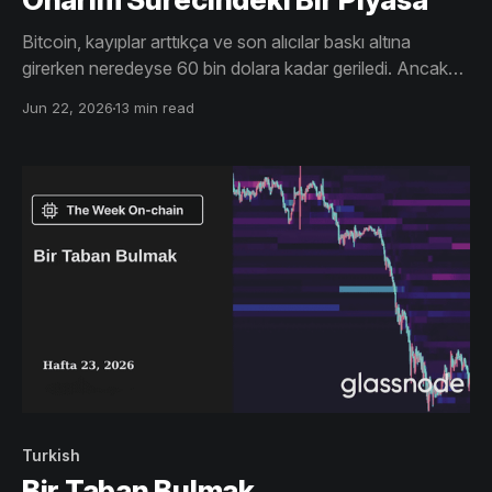
Bitcoin, kayıplar arttıkça ve son alıcılar baskı altına
girerken neredeyse 60 bin dolara kadar geriledi. Ancak
iyileşen likidite, güçlenen pasif alım emirleri ve sabırlı ETF
Jun 22, 2026
13 min read
yatırımcıları, piyasanın bir taban oluşturuyor olabileceğine
işaret ediyor.
Turkish
Bir Taban Bulmak