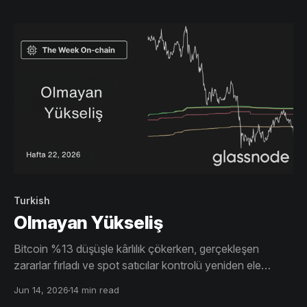
Turkish
Olmayan Yükseliş
Bitcoin %13 düşüşle kârlılık çökerken, gerçekleşen
zararlar fırladı ve spot satıcılar kontrolü yeniden ele
geçirdi. ETF yatırımcıları, maliyet bazında yaşanan ret
Jun 14, 2026
14 min read
sonrası hâlâ zararda kalırken, opsiyon piyasaları yüksek