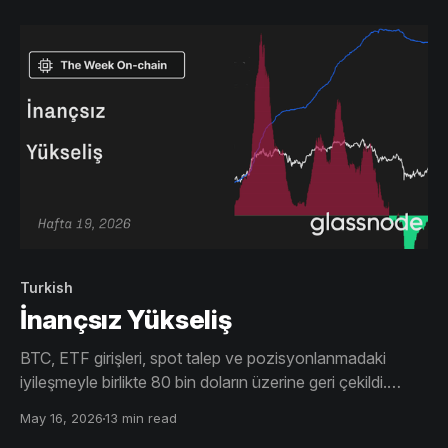
Turkish
İnançsız Yükseliş
BTC, ETF girişleri, spot talep ve pozisyonlanmadaki
iyileşmeyle birlikte 80 bin doların üzerine geri çekildi.
Ancak, zayıflayan sermaye girişleri ve 86 bin dolar
May 16, 2026
13 min read
civarındaki ağır arz yoğunluğu, inancın önceki boğa