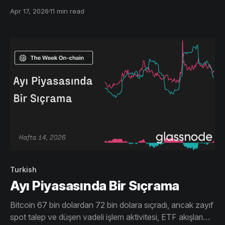
iyileşiyor, ancak kar realizasyonu, zayıf piyasa genişliği
Apr 17, 2026
11 min read
ve temkinli opsiyon pozisyonlanması, güçlü bir inançtan
yoksun, akış odaklı kırılgan bir toparlanmaya işaret ediyor.
Turkish
Ayı Piyasasında Bir Sıçrama
Bitcoin 67 bin dolardan 72 bin dolara sıçradı, ancak zayıf
spot talep ve düşen vadeli işlem aktivitesi, ETF akışları