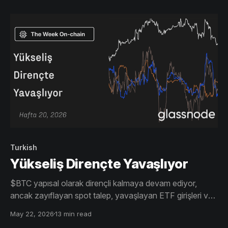
devam ediyor.
Turkish
Yükseliş Dirençte Yavaşlıyor
$BTC yapısal olarak dirençli kalmaya devam ediyor,
ancak zayıflayan spot talep, yavaşlayan ETF girişleri ve
giderek kalabalıklaşan uzun pozisyonlanma, yükseliş
May 22, 2026
13 min read
momentumunun yüzeyin altında soğuduğunu gösteriyor.