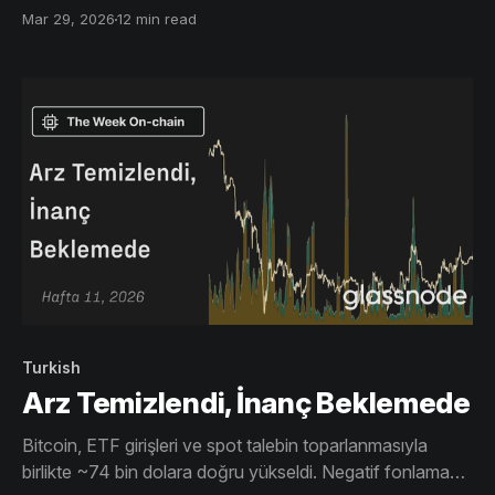
düşük spot hacim ve yukarı yönlü arz, bunun kalıcı bir
Mar 29, 2026
12 min read
toparlanmaya dönüşmesi için daha güçlü talebe ihtiyaç
olduğunu gösteriyor.
Turkish
Arz Temizlendi, İnanç Beklemede
Bitcoin, ETF girişleri ve spot talebin toparlanmasıyla
birlikte ~74 bin dolara doğru yükseldi. Negatif fonlama