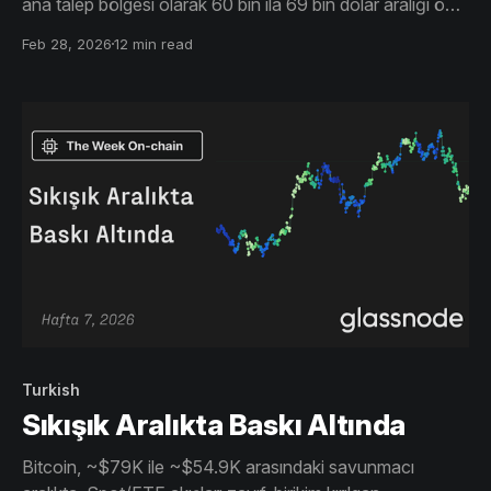
ana talep bölgesi olarak 60 bin ila 69 bin dolar aralığı öne
çıkıyor. Kârlılık ve piyasa genişliği zayıflıyor, spot ve ETF
Feb 28, 2026
12 min read
akışları negatif seyrediyor ve kaldıraç sıfırlandı. Piyasa
henüz toparlanma aşamasında değil, istikrara kavuşuyor.
Turkish
Sıkışık Aralıkta Baskı Altında
Bitcoin, ~$79K ile ~$54.9K arasındaki savunmacı