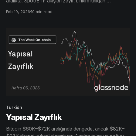
aralıkta. Spot/ETF akışları zayıf, birikim kırılgan.
Opsiyonlarda panik hedge'leri azaldı ama yükseliş eğilimi
Feb 19, 2026
10 min read
yok.
Turkish
Yapısal Zayıflık
Bitcoin $60K–$72K aralığında dengede, ancak $82K–