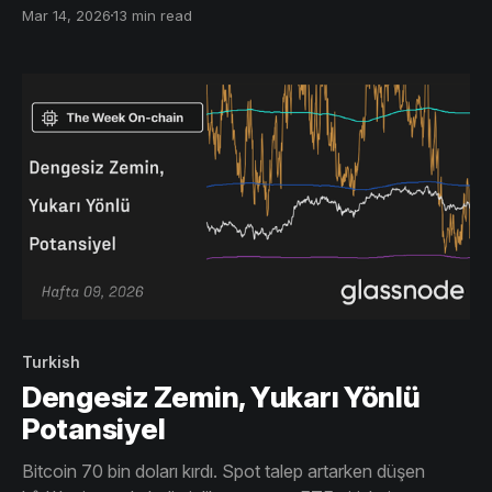
sinyalleri veriyor. Negatif fonlama, yoğun short
Mar 14, 2026
13 min read
pozisyonlarını işaret ederken, opsiyon volatilitesindeki
düşüş, belirsizlik sürse de acil risklerin azaldığına işaret
ediyor.
Turkish
Dengesiz Zemin, Yukarı Yönlü
Potansiyel
Bitcoin 70 bin doları kırdı. Spot talep artarken düşen