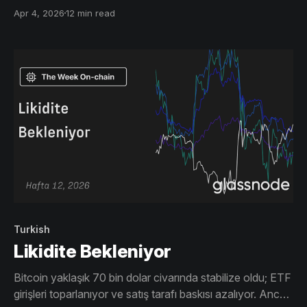
sıkışmış durumda. Volatilite soğuyor ve pozisyonlanma
Apr 4, 2026
12 min read
dengeleniyor, ancak net bir katalizör olmadan piyasa,
sürdürülebilir bir kırılım için gereken inançtan yoksun.
Turkish
Likidite Bekleniyor
Bitcoin yaklaşık 70 bin dolar civarında stabilize oldu; ETF
girişleri toparlanıyor ve satış tarafı baskısı azalıyor. Ancak