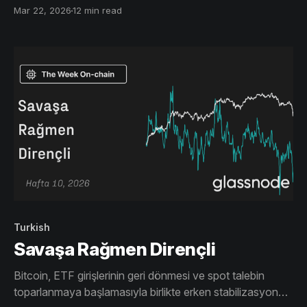
oranlarıyla kısa pozisyonlar hâlâ kalabalık seyrediyor.
Mar 22, 2026
12 min read
Opsiyon piyasalarındaki stresin azalması koşulların
iyileştiğini gösteriyor ancak henüz bir inançtan
bahsetmek için erken.
Turkish
Savaşa Rağmen Dirençli
Bitcoin, ETF girişlerinin geri dönmesi ve spot talebin
toparlanmaya başlamasıyla birlikte erken stabilizasyon