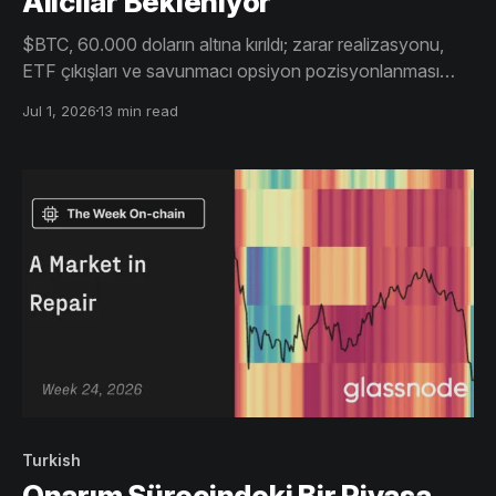
Alıcılar Bekleniyor
$BTC, 60.000 doların altına kırıldı; zarar realizasyonu,
ETF çıkışları ve savunmacı opsiyon pozisyonlanması
duyarlılığı baskılamaya devam ediyor. Değer göstergeleri
Jul 1, 2026
13 min read
ve seçici birikime dair işaretler artsa da, geniş tabanlı talep
hâlâ ortada değil.
Turkish
Onarım Sürecindeki Bir Piyasa