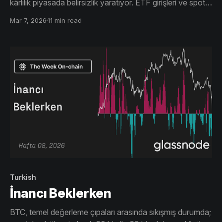
kârlılık piyasada belirsizlik yaratıyor. ETF girişleri ve spot
satışlarda stabilizasyon sinyali var. Türevler temkinli.
Mar 7, 2026
11 min read
Opsiyonlarda aşağı yönlü korku azalıyor, 75 bin dolarda
yükseliş ilgisi artıyor.
Turkish
İnancı Beklerken
BTC, temel değerleme çıpaları arasında sıkışmış durumda;