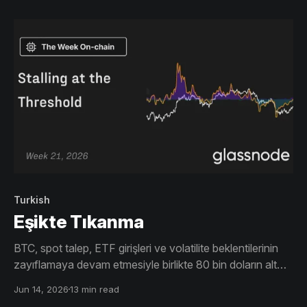
riski fiyatlamaya devam ediyor.
Turkish
Eşikte Tıkanma
BTC, spot talep, ETF girişleri ve volatilite beklentilerinin
zayıflamaya devam etmesiyle birlikte 80 bin doların alt
bölgesinden tekrar 75 bin dolara doğru geri çekildi.
Jun 14, 2026
13 min read
Pozisyonlanma sıfırlandı, ancak inanç sınırlı kalmaya