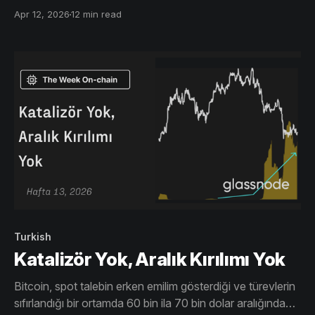
mütevazı şekilde pozitife dönmeye başlasa bile
Apr 12, 2026
12 min read
toparlanmanın hâlâ güçlü bir inançtan yoksun olduğunu
gösteriyor.
Turkish
Katalizör Yok, Aralık Kırılımı Yok
Bitcoin, spot talebin erken emilim gösterdiği ve türevlerin
sıfırlandığı bir ortamda 60 bin ila 70 bin dolar aralığında