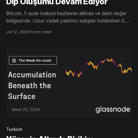
Dip Oluşumu Devam Ediyor
Bitcoin, 5 aydır maliyet bazlarının altında ve derin değer
bölgesinde. Uzun vadeli yatırımcı satışları hızlanırken ETF
çıkışları sürüyor. Türevler risksiz, opsiyonlar savunmacı.
Jul 12, 2026
11 min read
Dip süreci ilerliyor, ancak tamamlanmadı.
Turkish