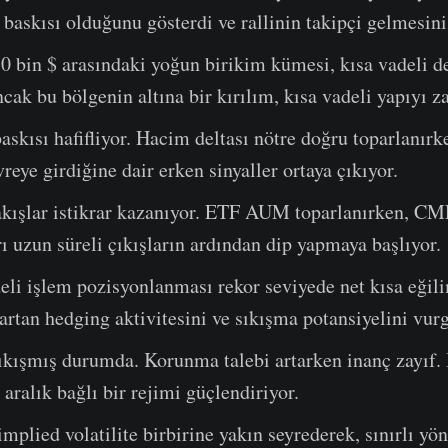
 baskısı olduğunu gösterdi ve rallinin takipçi gelmesini 
70 bin $ arasındaki yoğun birikim kümesi, kısa vadeli d
cak bu bölgenin altına bir kırılım, kısa vadeli yapıyı zay
baskısı hafifliyor. Hacim deltası nötre doğru toparlanırke
reye girdiğine dair erken sinyaller ortaya çıkıyor.
kışlar istikrar kazanıyor. ETF AUM toparlanırken, CM
ı uzun süreli çıkışların ardından dip yapmaya başlıyor.
eli işlem pozisyonlanması rekor seviyede net kısa eğil
rtan hedging aktivitesini ve sıkışma potansiyelini vur
sıkışmış durumda. Korunma talebi artarken inanç zayıf.
 aralık bağlı bir rejimi güçlendiriyor.
implied volatilite birbirine yakın seyrederek, sınırlı yö