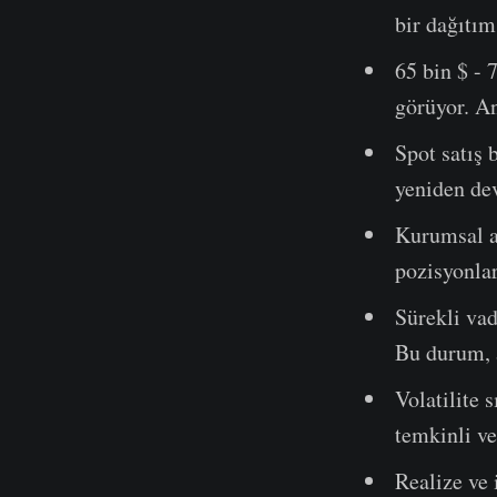
bir dağıtım
65 bin $ - 
görüyor. An
Spot satış 
yeniden dev
Kurumsal a
pozisyonlar
Sürekli vad
Bu durum, a
Volatilite 
temkinli ve
Realize ve 