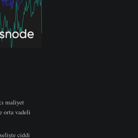
cı maliyet
e orta vadeli
selişte ciddi