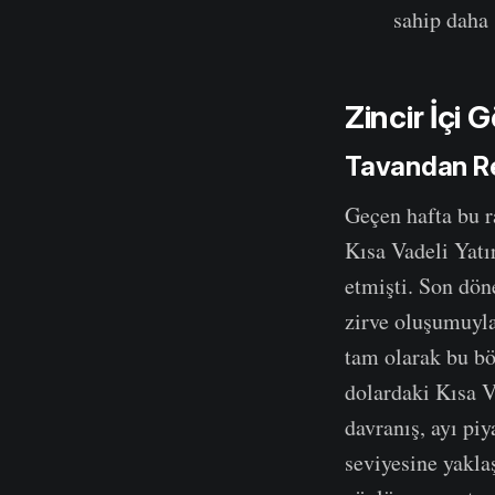
sahip daha 
Zincir İçi
Tavandan Re
Geçen hafta bu ra
Kısa Vadeli Yatı
etmişti. Son döne
zirve oluşumuyla 
tam olarak bu bö
dolardaki Kısa V
davranış, ayı piy
seviyesine yakla