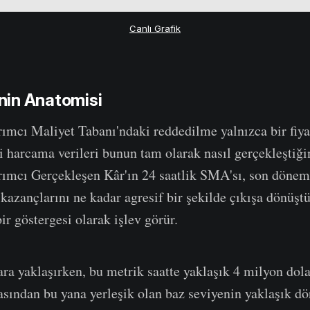
Canlı Grafik
in Anatomisi
rımcı Maliyet Tabanı'ndaki reddedilme yalnızca bir fiy
çi harcama verileri bunun tam olarak nasıl gerçekleştiği
rımcı Gerçekleşen Kâr'ın 24 saatlik SMA'sı, son dönem 
azançlarını ne kadar agresif bir şekilde çıkışa dönüş
ir göstergesi olarak işlev görür.
ara yaklaşırken, bu metrik saatte yaklaşık 4 milyon dol
asından bu yana yerleşik olan baz seviyenin yaklaşık dör