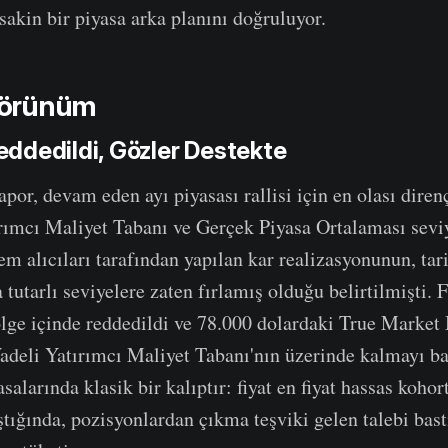
sakin bir piyasa arka planını doğruluyor.
 Görünüm
ddedildi, Gözler Destekte
por, devam eden ayı piyasası rallisi için en olası diren
rımcı Maliyet Tabanı ve Gerçek Piyasa Ortalaması seviy
m alıcıları tarafından yapılan kar realizasyonunun, tari
tutarlı seviyelere zaten fırlamış olduğu belirtilmişti. 
lge içinde reddedildi ve 78.000 dolardaki True Market
adeli Yatırımcı Maliyet Tabanı'nın üzerinde kalmayı b
asalarında klasik bir kalıptır: fiyat en fiyat hassas koho
ştığında, pozisyonlardan çıkma teşviki gelen talebi bast