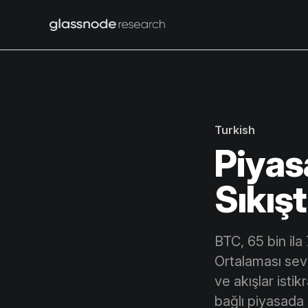
Turkish
Piyas
Sıkışt
BTC, 65 bin il
Ortalaması sevi
ve akışlar isti
bağlı piyasada 