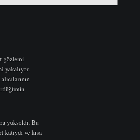
at gözlemi
ni yakalıyor.
alıcılarının
türdüğünün
ara yükseldi. Bu
t katıydı ve kısa