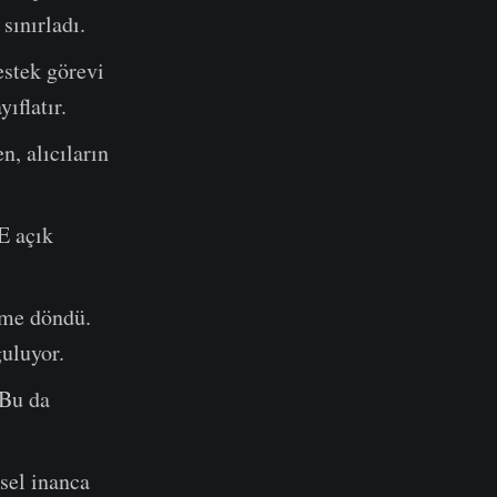
sınırladı.
estek görevi
ıflatır.
n, alıcıların
E açık
ime döndü.
guluyor.
 Bu da
nsel inanca