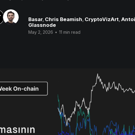
Basar
,
Chris Beamish
,
CryptoVizArt
,
Antoi
Glassnode
May 2, 2026
•
11 min read