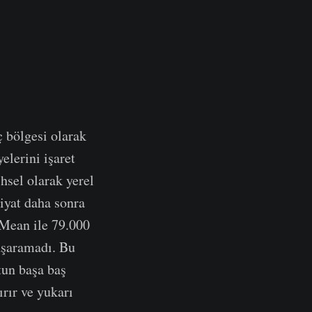
ç bölgesi olarak
elerini işaret
hsel olarak yerel
Fiyat daha sonra
 Mean ile 79.000
aşaramadı. Bu
rtun başa baş
ırır ve yukarı