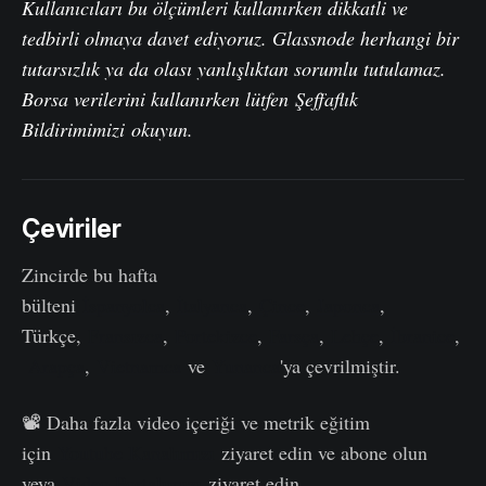
Kullanıcıları bu ölçümleri kullanırken dikkatli ve
tedbirli olmaya davet ediyoruz. Glassnode herhangi bir
tutarsızlık ya da olası yanlışlıktan sorumlu tutulamaz.
Borsa verilerini kullanırken lütfen
Şeffaflık
Bildirimimizi
okuyun.
Çeviriler
Zincirde bu hafta
bülteni
İspanyolca
,
İtalyanca
,
Çince
,
Japonca
,
Türkçe,
Fransızca
,
Portekizce
,
Farsça
,
Lehçe
,
İbranice
,
Arapça
,
Vietnamca
ve
Yunanca
'ya çevrilmiştir.
📽️ Daha fazla video içeriği ve metrik eğitim
için
Youtube Kanalımızı
ziyaret edin ve abone olun
veya
Video Portalımızı
ziyaret edin.