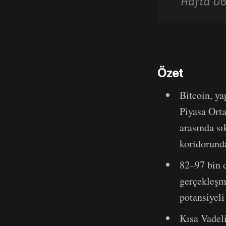
Özet
Bitcoin, ya
Piyasa Orta
arasında sı
koridorund
82–97 bin 
gerçekleşme
potansiyeli
Kısa Vadeli