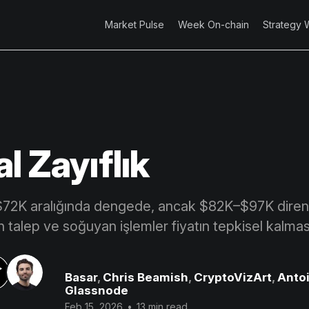
Market Pulse
Week On-chain
Strategy 
l Zayıflık
72K aralığında dengede, ancak $82K–$97K direnc
lan talep ve soğuyan işlemler fiyatın tepkisel kalmas
Basar
,
Chris Beamish
,
CryptoVizArt
,
Antoi
Glassnode
Feb 15, 2026
•
13 min read