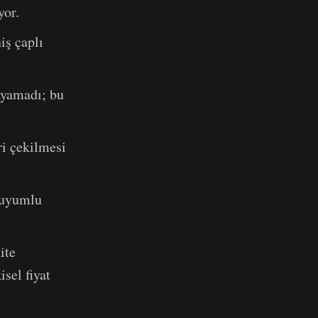
yor.
iş çaplı
ayamadı; bu
ri çekilmesi
a uyumlu
ite
sel fiyat