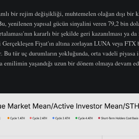
mlı bir rejim değişikliği, muhtemelen olağan dışı bir k
Bu, yenilenen yapısal gücün sinyalini veren 79,2 bin dol
alaması'nın kararlı bir şekilde geri kazanılması ya da f
i Gerçekleşen Fiyat'ın altına zorlayan LUNA veya FTX 
r. Bu tür uç durumların yokluğunda, orta vadeli piyasa i
ıkta emilimin yaşandığı uzun bir dönem olmaya devam ed