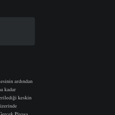
mesinin ardından
na kadar
erilediği keskin
üzerinde
 Gerçek Piyasa