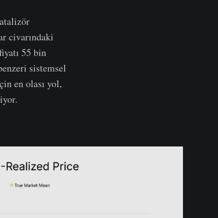
atalizör
ar civarındaki
iyatı 55 bin
benzeri sistemsel
çin en olası yol,
iyor.