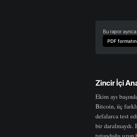
Bu rapor ayrıca 
PDF formatını
Zincir İçi Ana
Ekim ayı başında
Bitcoin, üç fark
defalarca test e
bir daralmaydı. 
tutunduğu uzun b