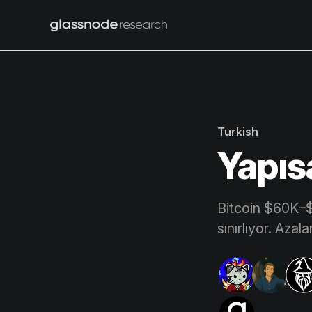
Turkish
Yapısa
Bitcoin $60K–$
sınırlıyor. Aza