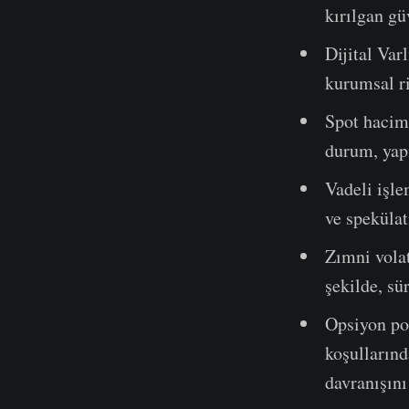
kırılgan gü
Dijital Var
kurumsal ri
Spot hacim 
durum, yapı
Vadeli işle
ve speküla
Zımni volat
şekilde, sü
Opsiyon poz
koşullarınd
davranışını