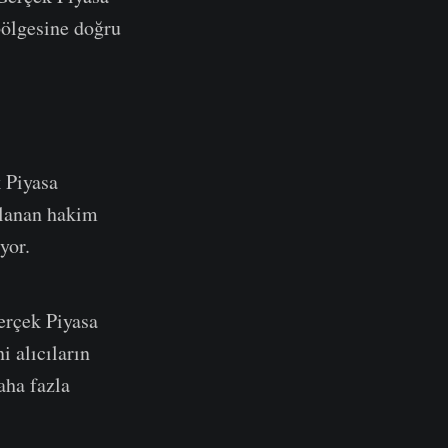
bölgesine doğru
 Piyasa
rlanan hakim
yor.
Gerçek Piyasa
 alıcıların
aha fazla