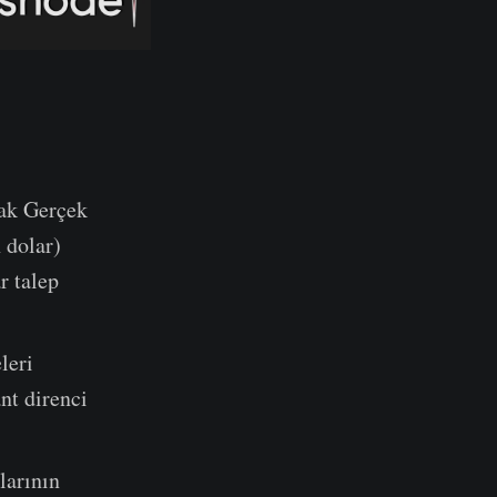
rak Gerçek
 dolar)
r talep
leri
nt direnci
larının