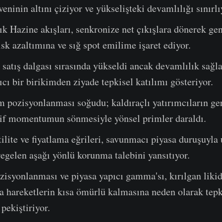
veninin altını çiziyor ve yükselişteki devamlılığı sınırlı
lık Hazine akışları, senkronize net çıkışlara dönerek gen
sk azaltımına ve sığ spot emilime işaret ediyor.
satış dalgası sırasında yükseldi ancak devamlılık sağl
cı bir birikimden ziyade tepkisel katılımı gösteriyor.
m pozisyonlanması soğudu; kaldıraçlı yatırımcıların ge
tif momentumun sönmesiyle yönsel primler daraldı.
ilite ve fiyatlama eğrileri, savunmacı piyasa duruşuyl
regelen aşağı yönlü korunma talebini yansıtıyor.
isyonlanması ve piyasa yapıcı gamma'sı, kırılgan likid
a hareketlerin kısa ömürlü kalmasına neden olarak tepki
 pekiştiriyor.