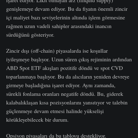
işaret ediyor. Likit olmayan arz (illiquid supply)
genişlemeye devam ediyor. Bu da fiyatın önemli zincir
içi maliyet bazı seviyelerinin altında işlem görmesine
rağmen uzun vadeli sahipler arasındaki inancın
sürdüğünü gösteriyor.
Zincir dışı (off-chain) piyasalarda ise koşullar
iyileşmeye başlıyor. Uzun süren çıkış rejiminin ardından
ABD Spot ETF akışları pozitife döndü ve spot CVD
toparlanmaya başlıyor. Bu da alıcıların yeniden devreye
girmeye başladığına işaret ediyor. Aynı zamanda,
sürekli fonlama oranları negatife döndü. Bu, giderek
kalabalıklaşan kısa pozisyonlarını yansıtıyor ve talebin
güçlenmeye devam etmesi halinde yükselişi
körükleyebilecek bir durum.
Opsiyon piyasaları da bu tabloyu destekliyor.