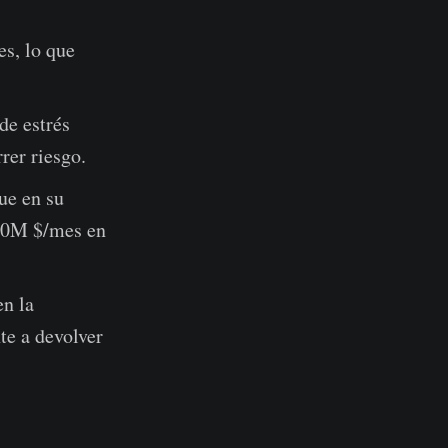
es, lo que
de estrés
rer riesgo.
ue en su
000M $/mes en
n la
te a devolver