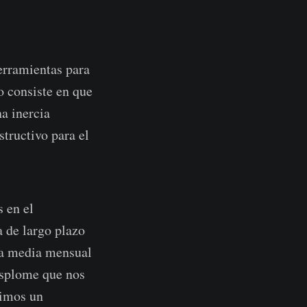
erramientas para
o consiste en que
a inercia
structivo para el
s en el
 de largo plazo
 la media mensual
desplome que nos
vimos un