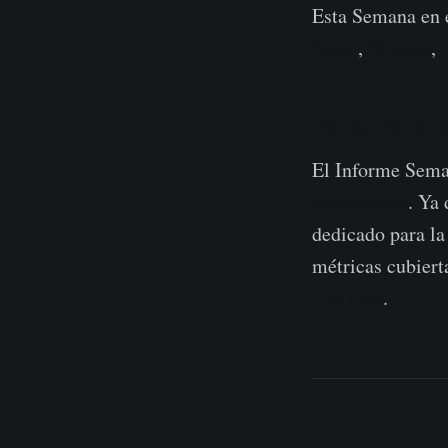
Esta Semana en e
Turco
,
Francés
,
Panel de la 
El Informe Seman
presentados
. Ya
dedicado para la
métricas cubierta
YouTube
.