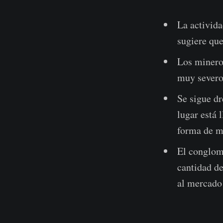
La activida
sugiere que
Los mineros
muy severos
Se sigue d
lugar está
forma de m
El conglom
cantidad d
al mercado 