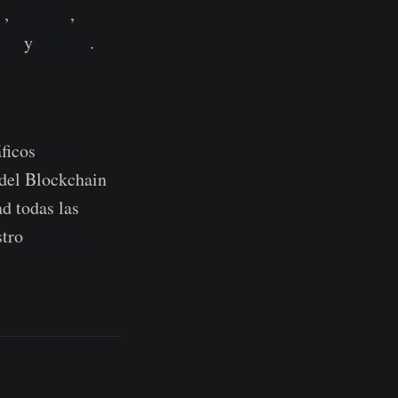
o
,
Japonés
,
ita
y
Hebreo
.
áficos
aquí
 del Blockchain
d todas las
stro
canal de