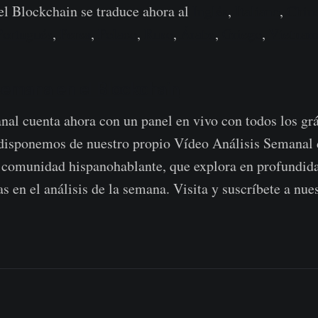
l Blockchain se traduce ahora al
Inglés
,
Italiano
,
Chin
Portugués
,
Persa
,
Polaco
,
Ruso
,
Árabe
,
Griego
,
Vietnam
Semana en el Blockchain
al cuenta ahora con un panel en vivo con todos los gr
 disponemos de nuestro propio Vídeo Análisis Semanal
 comunidad hispanohablante, que explora en profundida
s en el análisis de la semana. Visita y suscríbete a nue