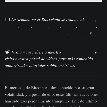
🏴‍☠️ La Semana en el Blockchain se traduce al
Inglés
,
Italiano
,
Chino
,
Japonés
,
Turco
,
Francés
,
Portugués
,
Persa
,
Polaco
,
Ruso
,
Árabe
,
Griego
,
Vietnamita
y
Hebreo
.
📽️ Visita y suscríbete a nuestro
canal de YouTube
, o
visita nuestro portal de vídeos para más contenido
audiovisual y tutoriales sobbre métricas.
El mercado de Bitcoin es ultraconocido por su gran
volatilidad, y a pesar de ello, estas últimas vacaciones
han sido excepcionalmente tranquilas. En este último